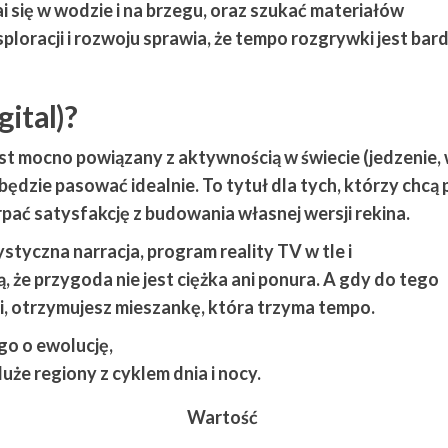
i się w wodzie i na brzegu, oraz szukać materiałów
ploracji i rozwoju sprawia, że tempo rozgrywki jest bard
gital)?
jest mocno powiązany z aktywnością w świecie (jedzenie,
będzie pasować idealnie. To tytuł dla tych, którzy chcą
rpać satysfakcję z budowania własnej wersji rekina.
ystyczna narracja, program reality TV w tle i
 że przygoda nie jest ciężka ani ponura. A gdy do tego
i, otrzymujesz mieszankę, która trzyma tempo.
go o ewolucję,
uże regiony z cyklem dnia i nocy.
Wartość