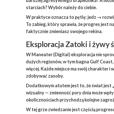
bardziej agresywnego drapieżnika? A może
starciach? Wybór należy do ciebie.
W praktyce oznacza to pętlę:
jedz → rozwij
To zabieg, który sprawia, że progres jest 
faktycznie zmieniasz swojego rekina.
Eksploracja Zatoki i żywy 
W
Maneater (Digital)
eksploracja nie spro
dużych regionów
, w tym bagna Gulf Coast
więcej. Każde miejsce ma swój charakter i 
zdobywać zasoby.
Dodatkowym atutem jest to, że świat jest 
wizualny — zmienność pory dnia może wpływa
okolicznościach przychodzą kolejne zagroż
W tej grze zwiedzanie jest częścią progre