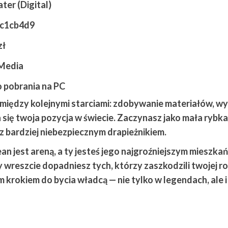
er (Digital)
c1cb4d9
zł
Media
o pobrania na PC
sz między kolejnymi starciami: zdobywanie materiałów, w
a się twoja pozycja w świecie. Zaczynasz jako mała rybka,
az bardziej niebezpiecznym drapieżnikiem.
ean jest areną, a ty jesteś jego najgroźniejszym mieszka
y wreszcie dopadniesz tych, którzy zaszkodzili twojej ro
 krokiem do bycia władcą — nie tylko w legendach, ale i