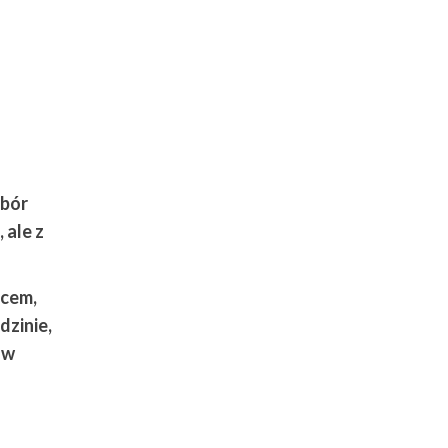
ybór
 ale z
ńcem,
dzinie,
 w