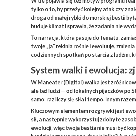
W tle pojawia się też motyw programu reali
tylko o to, by przeżyć kolejny atak czy zna
droga od małej rybki do morskiej bestii b
buduje klimat i sprawia, że zadania nie wy
To narracja, która pasuje do tematu: zam
twoje „ja” rekinia rośnie i ewoluuje, zmieni
codziennych spotkań po starcia z ludźmi, k
System walki i ewolucja: zja
W
Maneater (Digital)
walka jest zróżnicow
ale też ludzi — od lokalnych pijaczków po 
samo: raz liczy się siła i tempo, innym raz
Kluczowym elementem rozgrywki jest ewolu
sił, a następnie wykorzystuj zdobyte zaso
ewolucji, więc twoja bestia nie musi być k