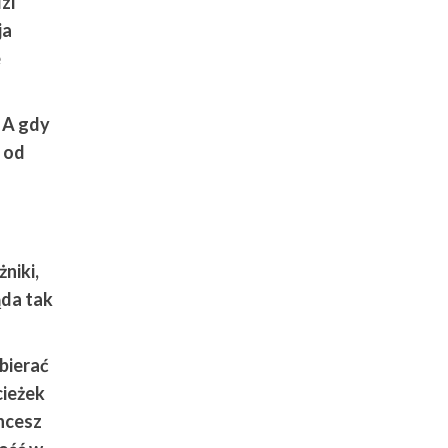
zi
ja
e
 A gdy
— od
niki,
ąda tak
bierać
cieżek
Chcesz