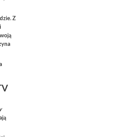
dzie. Z
i
twoją
zyna
a
TV
y
ają