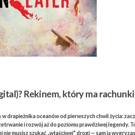
gital)? Rekinem, który ma rachunki
ę w drapieżnika oceanów od pierwszych chwil życia: zac
rzetrwanie i rozwój aż do poziomu prawdziwej legendy. T
j nie musisz szukać „właściwej” drogi — sam ją wygryzas