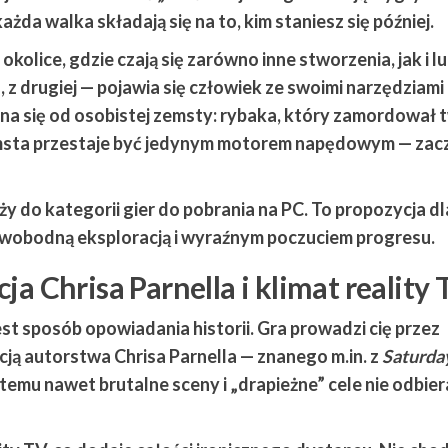
ażda walka składają się na to, kim staniesz się później.
 okolice, gdzie czają się zarówno inne stworzenia, jak i lu
 z drugiej — pojawia się człowiek ze swoimi narzędziami 
na się od osobistej zemsty: rybaka, który zamordował 
emsta przestaje być jedynym motorem napędowym — zac
eży do kategorii
gier do pobrania na PC
. To propozycja dl
 swobodną eksploracją i wyraźnym poczuciem progresu.
a Chrisa Parnella i klimat reality 
est sposób opowiadania historii. Gra prowadzi cię przez
cją autorstwa Chrisa Parnella — znanego m.in. z
Saturda
i temu nawet brutalne sceny i „drapieżne” cele nie odbier