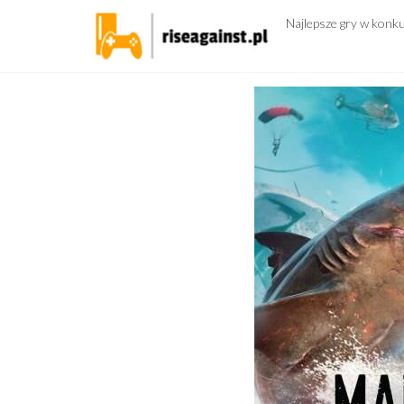
Przejdź
Najlepsze gry w konk
do
treści