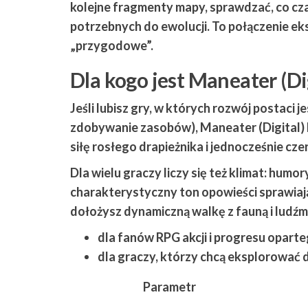
kolejne fragmenty mapy, sprawdzać, co cza
potrzebnych do ewolucji. To połączenie eks
„przygodowe”.
Dla kogo jest Maneater (Di
Jeśli lubisz gry, w których rozwój postaci 
zdobywanie zasobów),
Maneater (Digital)
siłę rosłego drapieżnika i jednocześnie cze
Dla wielu graczy liczy się też klimat: humor
charakterystyczny ton opowieści sprawiają,
dołożysz dynamiczną walkę z fauną i ludźm
dla fanów RPG akcji i progresu oparte
dla graczy, którzy chcą eksplorować d
Parametr