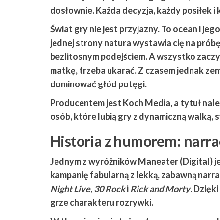
dosłownie. Każda decyzja, każdy posiłek i k
Świat gry nie jest przyjazny. To ocean i jego
jednej strony natura wystawia cię na próbę,
bezlitosnym podejściem. A wszystko zaczy
matkę, trzeba ukarać. Z czasem jednak z
dominować głód potęgi.
Producentem jest
Koch Media
, a tytuł nal
osób, które lubią gry z dynamiczną walką,
Historia z humorem: narracj
Jednym z wyróżników
Maneater (Digital)
j
kampanię fabularną z lekką, zabawną narra
Night Live
,
30 Rock
i
Rick and Morty
. Dzięk
grze charakteru rozrywki.