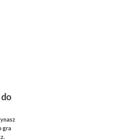
 do
zynasz
o gra
z,