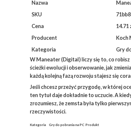
Nazwa
Maneat
SKU
71bb8
Cena
14.71 
Producent
Koch 
Kategoria
Gry d
W
Maneater (Digital)
liczy się to, co robi
ścieżki ewolucji i obserwowanie, jak zmieni
każdą kolejną fazą rozwoju stajesz się cor
Jeśli chcesz przeżyć przygodę, w której oc
ten tytuł daje dokładnie to uczucie. A kied
zrozumiesz, że zemsta była tylko pierwszym
rzeczywistości.
Kategoria
Gry do pobrania na PC
Produkt