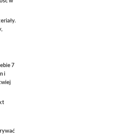
ność w
eriały
.
,
iebie
7
 i
twiej
kt
krywać