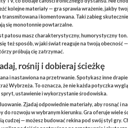
ty TV, co dodaje całości ironicznego dystansu. Nie chod
leźć kolejne materiały — gra sprawia wrażenie, jakby two
yła transmitowana i komentowana. Taki zabieg skuteczni
dają się monotonnie powtarzalne.
iast patosu masz charakterystyczny, humorystyczny ton.
a się też sposób, w jaki świat reaguje na twoją obecność 
tórzy próbują cię zatrzymać.
daj, rośnij i dobieraj ścieżkę
ana i nastawiona na przetrwanie. Spotykasz inne drapież
Straż Wybrzeża. To oznacza, że nie każda potyczka wygl
em spryt, ustawienie i wykorzystanie środowiska.
owanie. Zjadaj odpowiednie materiały, aby rosnąć i na
by do rozwoju w wybranym kierunku. Gra oferuje wiele ś
opią cudzej — możesz budować rekina pod swój styl gry. 