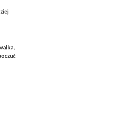
ziej
 walka,
 poczuć