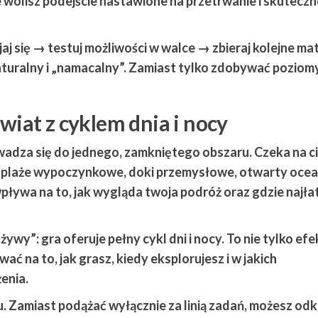
 wolisz podejście nastawione na przetrwanie i skutecz
aj się → testuj możliwości w walce → zbieraj kolejne mat
naturalny i „namacalny”. Zamiast tylko zdobywać poziomy
świat z cyklem dnia i nocy
wadza się do jednego, zamkniętego obszaru. Czeka na c
, plaże wypoczynkowe, doki przemysłowe, otwarty ocean
wpływa na to, jak wygląda twoja podróż oraz gdzie najła
„żywy”: gra oferuje
pełny cykl dni i nocy
. To nie tylko efe
ć na to, jak grasz, kiedy eksplorujesz i w jakich
enia.
su. Zamiast podążać wyłącznie za linią zadań, możesz od