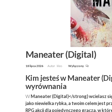
Maneater (Digital)
18 lipca 2026
Autor
kleo
Wyłączony
Kim jesteś w Maneater (Di
wyrównania
W
Maneater (Digital)</strong) wcielasz si
jako niewielka rybka, a twoim celem jest p
RPG akcji dla pojedynczego gracza, w które