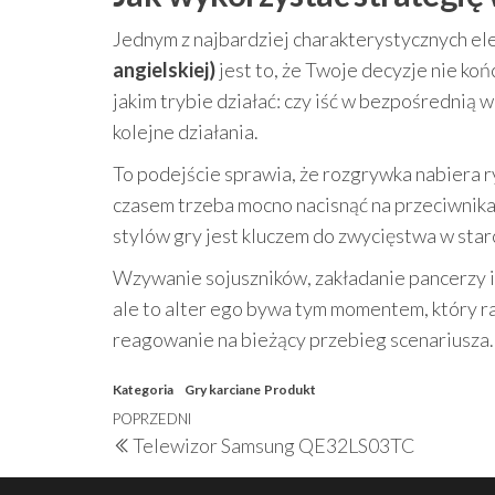
Jednym z najbardziej charakterystycznych 
angielskiej)
jest to, że Twoje decyzje nie ko
jakim trybie działać: czy iść w bezpośrednią 
kolejne działania.
To podejście sprawia, że rozgrywka nabiera r
czasem trzeba mocno nacisnąć na przeciwnika
stylów gry jest kluczem do zwycięstwa w star
Wzywanie sojuszników, zakładanie pancerzy i
ale to alter ego bywa tym momentem, który ra
reagowanie na bieżący przebieg scenariusza.
Kategoria
Gry karciane
Produkt
Nawigacja
Poprzedni
POPRZEDNI
Telewizor Samsung QE32LS03TC
wpisu
wpis