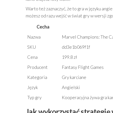
Warto też zaznaczyć, że to gra w języku angi
możesz od razu wejść w świat gry w wersji z
Cecha
Nazwa
Marvel Champions: The Car
SKU
dd3e1b069f1f
Cena
199.8 zł
Producent
Fantasy Flight Games
Kategoria
Gry karciane
Język
Angielski
Typ gry
Kooperacyjna żywa gra kar
Jak wykorzystać strategię