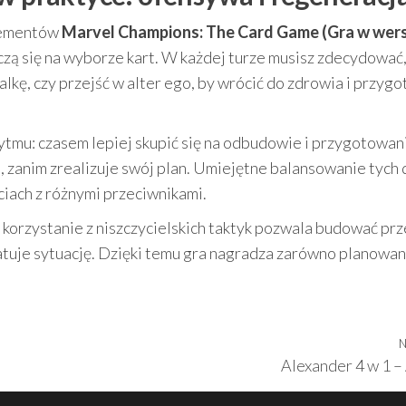
elementów
Marvel Champions: The Card Game (Gra w wers
ńczą się na wyborze kart. W każdej turze musisz zdecydować
walkę, czy przejść w alter ego, by wrócić do zdrowia i przyg
ytmu: czasem lepiej skupić się na odbudowie i przygotowani
, zanim zrealizuje swój plan. Umiejętne balansowanie tych
ciach z różnymi przeciwnikami.
 korzystanie z niszczycielskich taktyk pozwala budować pr
tuje sytuację. Dzięki temu gra nagradza zarówno planowanie
N
Alexander 4 w 1 –