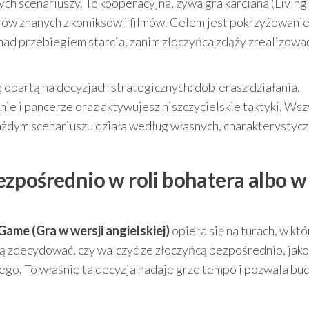
ch scenariuszy. To kooperacyjna, żywa gra karciana (Living
erów znanych z komiksów i filmów. Celem jest pokrzyżowani
nad przebiegiem starcia, zanim złoczyńca zdąży zrealizowa
opartą na decyzjach strategicznych: dobierasz działania,
ie i pancerze oraz aktywujesz niszczycielskie taktyki. Ws
każdym scenariuszu działa według własnych, charakterystyc
zpośrednio w roli bohatera albo w
ame (Gra w wersji angielskiej)
opiera się na turach, w kt
 zdecydować, czy walczyć ze złoczyńcą bezpośrednio, jako
 ego. To właśnie ta decyzja nadaje grze tempo i pozwala b