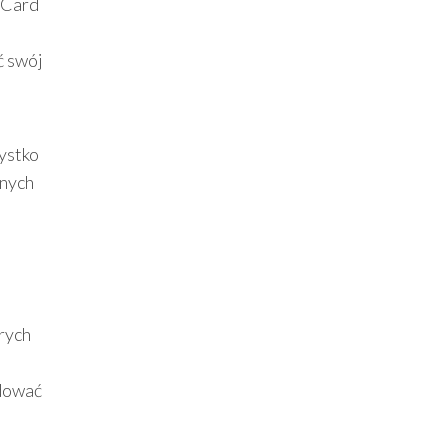
 Card
e
ć swój
zystko
znych
órych
udować