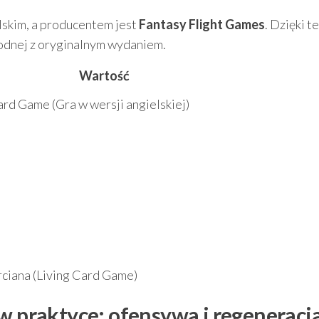
elskim, a producentem jest
Fantasy Flight Games
. Dzięki t
godnej z oryginalnym wydaniem.
Wartość
d Game (Gra w wersji angielskiej)
ciana (Living Card Game)
 w praktyce: ofensywa i regeneracj