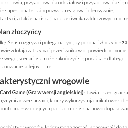
o zdrowia, przygotowania oddziałów i przygotowania się n
rybie superbohaterskim pozwala reagować ofensywnie,
taktyki, a także naciskać na przeciwnika w kluczowych mom
lan złoczyńcy
alkę. Sens rozgrywki polega na tym, by pokonać złoczyńcę
za
erowie zdołają zatrzymać przeciwnika w odpowiednim momen
 swego, scenariusz może zakończyć się porażką – dlatego t
lanowanie kolejnych tur.
rakterystyczni wrogowie
ard Game (Gra w wersji angielskiej)
stawia przed gracz
tężnymi adwersarzami, którzy wykorzystują unikatowe sch
 monotonna – w kolejnych partiach musisz na nowo dopasować
 osobistych wrogów, którzy mogą zostać „wtasowani” do tal