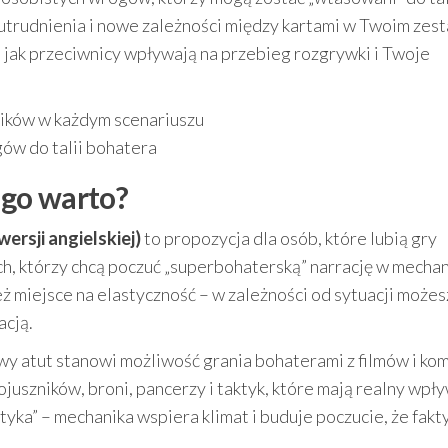
trudnienia i nowe zależności między kartami w Twoim zest
, jak przeciwnicy wpływają na przebieg rozgrywki i Twoje
ików w każdym scenariuszu
w do talii bohatera
zego warto?
rsji angielskiej)
to propozycja dla osób, które lubią gry
h, którzy chcą poczuć „superbohaterską” narrację w mechan
ż miejsce na elastyczność – w zależności od sytuacji możes
acją.
wy atut stanowi możliwość grania bohaterami z filmów i ko
juszników, broni, pancerzy i taktyk, które mają realny wpł
atyka” – mechanika wspiera klimat i buduje poczucie, że fakt