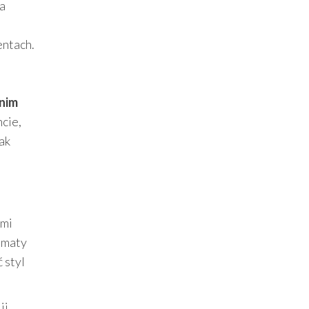
a
entach.
nim
cie,
ak
ami
ematy
 styl
ii