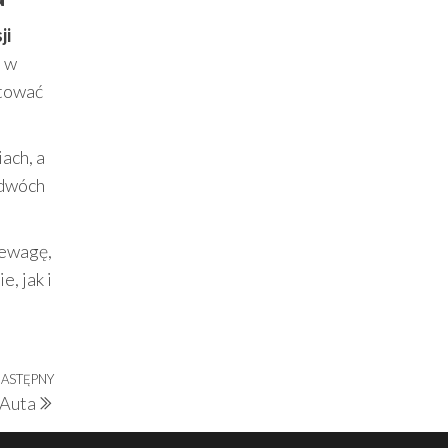
ji
, w
otować
ach, a
 dwóch
zewagę,
, jak i
ASTĘPNY
Następny
 Auta
wpis