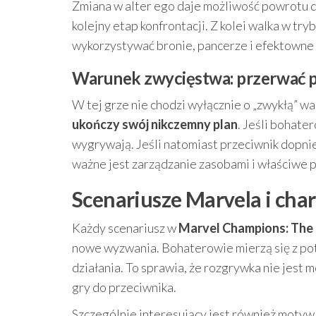
Zmiana w alter ego daje możliwość powrotu d
kolejny etap konfrontacji. Z kolei walka w t
wykorzystywać bronie, pancerze i efektowne 
Warunek zwycięstwa: przerwać p
W tej grze nie chodzi wyłącznie o „zwykłą” w
ukończy swój nikczemny plan
. Jeśli bohat
wygrywają. Jeśli natomiast przeciwnik dopnie
ważne jest zarządzanie zasobami i właściwe p
Scenariusze Marvela i cha
Każdy scenariusz w
Marvel Champions: The C
nowe wyzwania. Bohaterowie mierzą się z po
działania. To sprawia, że rozgrywka nie jest
gry do przeciwnika.
Szczególnie interesujący jest również motyw