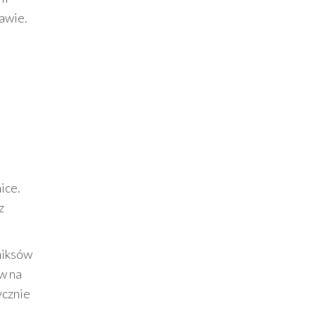
awie.
ice.
z
miksów
yw na
ycznie