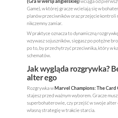
(Gra w wersji angielskiej)
wciąga od pierwszy
Game), w której gracze wcielają się w bohat
planów przeciwników oraz przejęcie kontroli 
nikczemny zamiar.
W praktyce oznacza to dynamiczną rozgrywkę 
wzywasz sojuszników, sięgasz po potężne bron
po to, by przechytrzyć przeciwnika, który w 
schematów.
Jak wygląda rozgrywka? Be
alter ego
Rozgrywka w
Marvel Champions: The Card G
stajesz przed ważnym wyborem. Gracze muszą
superbohaterowie, czy przejść w swoje alter
własną strategię w trakcie starcia.