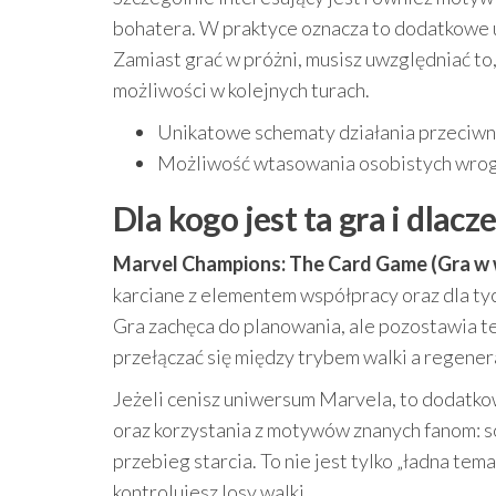
bohatera. W praktyce oznacza to dodatkowe u
Zamiast grać w próżni, musisz uwzględniać to
możliwości w kolejnych turach.
Unikatowe schematy działania przeciwn
Możliwość wtasowania osobistych wrogó
Dla kogo jest ta gra i dlac
Marvel Champions: The Card Game (Gra w we
karciane z elementem współpracy oraz dla tyc
Gra zachęca do planowania, ale pozostawia te
przełączać się między trybem walki a regener
Jeżeli cenisz uniwersum Marvela, to dodatko
oraz korzystania z motywów znanych fanom: so
przebieg starcia. To nie jest tylko „ładna tem
kontrolujesz losy walki.