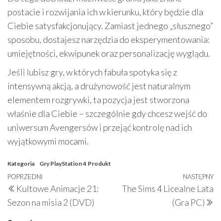
postacie i rozwijania ich w kierunku, który będzie dla
Ciebie satysfakcjonujący. Zamiast jednego „słusznego”
sposobu, dostajesz narzędzia do eksperymentowania:
umiejętności, ekwipunek oraz personalizację wyglądu.
Jeśli lubisz gry, w których fabuła spotyka się z
intensywną akcją, a drużynowość jest naturalnym
elementem rozgrywki, ta pozycja jest stworzona
właśnie dla Ciebie – szczególnie gdy chcesz wejść do
uniwersum Avengersów i przejąć kontrolę nad ich
wyjątkowymi mocami.
Kategoria
Gry PlayStation 4
Produkt
Nawigacja
Poprzedni
POPRZEDNI
NASTĘPNY
N
Kultowe Animacje 21:
The Sims 4 Licealne Lata
wpisu
wpis
w
Sezon na misia 2 (DVD)
(Gra PC)