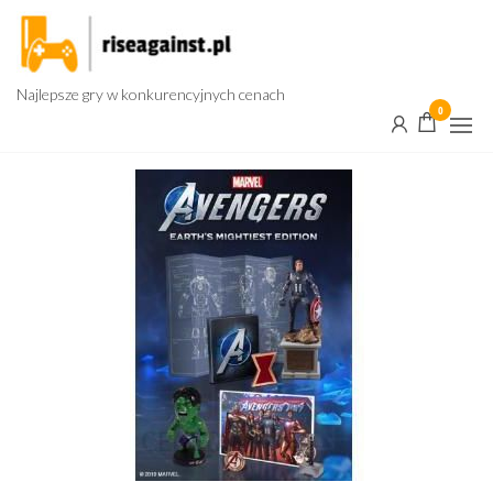
Przejdź
do
treści
Najlepsze gry w konkurencyjnych cenach
0