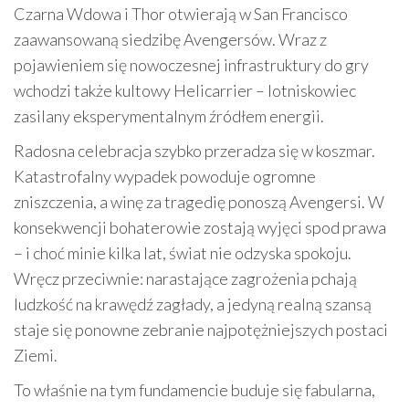
Czarna Wdowa i Thor otwierają w San Francisco
zaawansowaną siedzibę Avengersów. Wraz z
pojawieniem się nowoczesnej infrastruktury do gry
wchodzi także kultowy Helicarrier – lotniskowiec
zasilany eksperymentalnym źródłem energii.
Radosna celebracja szybko przeradza się w koszmar.
Katastrofalny wypadek powoduje ogromne
zniszczenia, a winę za tragedię ponoszą Avengersi. W
konsekwencji bohaterowie zostają wyjęci spod prawa
– i choć minie kilka lat, świat nie odzyska spokoju.
Wręcz przeciwnie: narastające zagrożenia pchają
ludzkość na krawędź zagłady, a jedyną realną szansą
staje się ponowne zebranie najpotężniejszych postaci
Ziemi.
To właśnie na tym fundamencie buduje się fabularna,