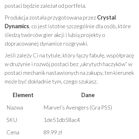
postaci będzie zależał od portfela.
Produkcja została przygotowana przez
Crystal
Dynamics
, co jest istotne szczególnie dla osób, które
śledzą twórców gier akcji i lubią projekty o
dopracowanej dynamice rozgrywki.
Jeśli zależy Ci na tytule, który łączy fabułę, współpracę
w drużynie i rozwój postaci bez „ukrytych haczyków” w
postaci mechanik nastawionych na zakupy, ten kierunek
może być dokładnie tym, czego szukasz.
Element
Dane
Nazwa
Marvel’s Avengers (Gra PS5)
SKU
1de51db58ac4
Cena
89.99 zł