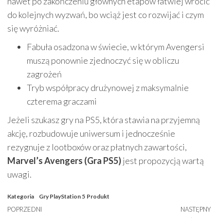
nawet po zakończeniu głównych etapów łatwiej wrócić
do kolejnych wyzwań, bo wciąż jest co rozwijać i czym
się wyróżniać.
Fabuła osadzona w świecie, w którym Avengersi
muszą ponownie zjednoczyć się w obliczu
zagrożeń
Tryb współpracy drużynowej z maksymalnie
czterema graczami
Jeżeli szukasz gry na PS5, która stawia na przyjemną
akcję, rozbudowuje uniwersum i jednocześnie
rezygnuje z lootboxów oraz płatnych zawartości,
Marvel’s Avengers (Gra PS5)
jest propozycją wartą
uwagi.
Kategoria
Gry PlayStation 5
Produkt
Nawigacja
Poprzedni
POPRZEDNI
NASTĘPNY
N