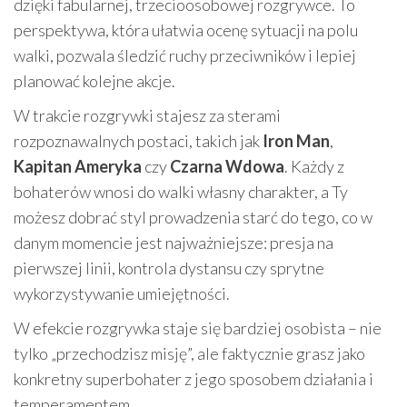
dzięki fabularnej, trzecioosobowej rozgrywce. To
perspektywa, która ułatwia ocenę sytuacji na polu
walki, pozwala śledzić ruchy przeciwników i lepiej
planować kolejne akcje.
W trakcie rozgrywki stajesz za sterami
rozpoznawalnych postaci, takich jak
Iron Man
,
Kapitan Ameryka
czy
Czarna Wdowa
. Każdy z
bohaterów wnosi do walki własny charakter, a Ty
możesz dobrać styl prowadzenia starć do tego, co w
danym momencie jest najważniejsze: presja na
pierwszej linii, kontrola dystansu czy sprytne
wykorzystywanie umiejętności.
W efekcie rozgrywka staje się bardziej osobista – nie
tylko „przechodzisz misję”, ale faktycznie grasz jako
konkretny superbohater z jego sposobem działania i
temperamentem.