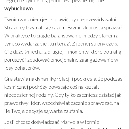
tego, co szykuje los, jedno jest pewne: będzie
wybuchowo
.
Twoim zadaniem jest sprawić, by nieprzewidywalni
Strażnicy trzymali się razem. Brzmi jak prosta sprawa?
W praktyce to ciągłe balansowanie między planem a
tym, co wydarza się „tu i teraz”. Z jednej strony czeka
Cię dużo śmiechu, z drugiej – momenty, które potrafią
poruszyć i zbudować emocjonalne zaangażowanie w
losy bohaterów.
Gra stawia na dynamikę relacji i podkreśla, że podczas
kosmicznej podróży powstaje coś na kształt
niecodziennej rodziny. Gdy tylko zaczniesz działać jak
prawdziwy lider, wszechświat zacznie sprawdzać, na
ile Twoje decyzje są warte zaufania.
Jeśli chcesz doświadczać Marvela w formie