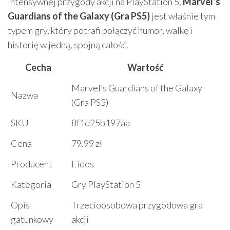
intensywnej przygody akcji na PlayStation 5,
Marvel’s
Guardians of the Galaxy (Gra PS5)
jest właśnie tym
typem gry, który potrafi połączyć humor, walkę i
historię w jedną, spójną całość.
Cecha
Wartość
Marvel’s Guardians of the Galaxy
Nazwa
(Gra PS5)
SKU
8f1d25b197aa
Cena
79.99 zł
Producent
Eidos
Kategoria
Gry PlayStation 5
Opis
Trzecioosobowa przygodowa gra
gatunkowy
akcji