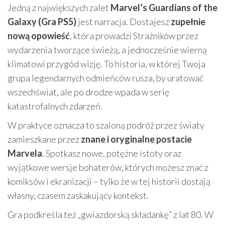
Jedną z największych zalet
Marvel’s Guardians of the
Galaxy (Gra PS5)
jest narracja. Dostajesz
zupełnie
nową opowieść
, która prowadzi Strażników przez
wydarzenia tworzące świeżą, a jednocześnie wierną
klimatowi przygód wizję. To historia, w której Twoja
grupa legendarnych odmieńców rusza, by uratować
wszechświat, ale po drodze wpada w serię
katastrofalnych zdarzeń.
W praktyce oznacza to szaloną podróż przez światy
zamieszkane przez
znane i oryginalne postacie
Marvela
. Spotkasz nowe, potężne istoty oraz
wyjątkowe wersje bohaterów, których możesz znać z
komiksów i ekranizacji – tylko że w tej historii dostają
własny, czasem zaskakujący kontekst.
Gra podkreśla też „gwiazdorską składankę” z lat 80. W