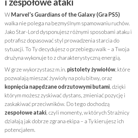
i zespołowe ataki
W
Marvel’s Guardians of the Galaxy (Gra PS5)
walka nie polega na bezmyślnym spamowaniu ruchów.
Jako Star-Lord dysponujesz różnymi sposobami ataku i
potrafisz dopasować styl prowadzenia starcia do
sytuacji. To Ty decydujesz o przebiegu walk – a Twoja
drużyna wykonuje to z charakterystyczną energią.
W grze wykorzystasz m.in.
pistolety żywiołów
, które
pozwalają mieszać żywioły na polu bitwy, oraz
kopnięcia napędzane odrzutowymi butami
, dzięki
którym możesz zyskiwać dystans, zmieniać pozycję i
zaskakiwać przeciwników. Do tego dochodzą
zespołowe ataki
, czyli momenty, w których Strażnicy
działają jak dobrze zgrana ekipa – a Ty kierujesz ich
potencjałem.