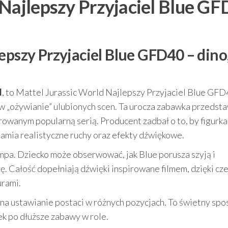
 Najlepszy Przyjaciel Blue G
epszy Przyjaciel Blue GFD40 – dino
d
, to Mattel Jurassic World Najlepszy Przyjaciel Blue GFD
 w „ożywianie” ulubionych scen. Ta urocza zabawka przedst
rowanym popularną serią. Producent zadbał o to, by figurka
chamia realistyczne ruchy oraz efekty dźwiękowe.
mpa. Dziecko może obserwować, jak Blue porusza szyją i
ę. Całość dopełniają dźwięki inspirowane filmem, dzięki cz
urami.
 na ustawianie postaci w różnych pozycjach. To świetny spo
ek po dłuższe zabawy w role.