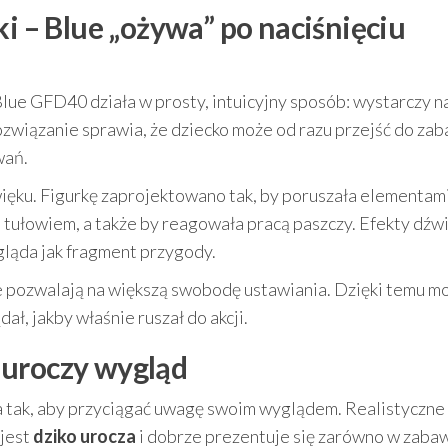
ki – Blue „ożywa” po naciśnięciu
lue GFD40 działa w prosty, intuicyjny sposób: wystarczy n
rozwiązanie sprawia, że dziecko może od razu przejść do zab
wań.
więku. Figurkę zaprojektowano tak, by poruszała elementami 
 i tułowiem, a także by reagowała pracą paszczy. Efekty dź
ygląda jak fragment przygody.
e pozwalają na większą swobodę ustawiania. Dzięki temu m
ł, jakby właśnie ruszał do akcji.
 uroczy wygląd
 tak, aby przyciągać uwagę swoim wyglądem. Realistyczne
 jest
dziko urocza
i dobrze prezentuje się zarówno w zabaw