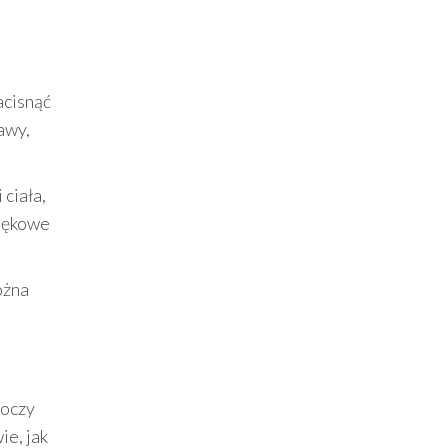
acisnąć
awy,
ciała,
więkowe
ożna
 oczy
ie, jak