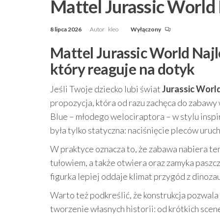
Mattel Jurassic World
8 lipca 2026
Autor
kleo
Wyłączony
Mattel Jurassic World Najl
który reaguje na dotyk
Jeśli Twoje dziecko lubi świat
Jurassic Worl
propozycja, która od razu zachęca do zabawy
Blue – młodego welociraptora – w stylu inspi
była tylko statyczna: naciśnięcie pleców uru
W praktyce oznacza to, że zabawa nabiera te
tułowiem, a także otwiera oraz zamyka paszcz
figurka lepiej oddaje klimat przygód z dinoza
Warto też podkreślić, że konstrukcja pozwala
tworzenie własnych historii: od krótkich scen