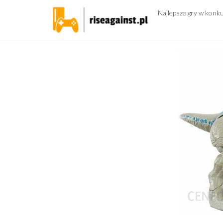
Przejdź
Najlepsze gry w konk
do
treści