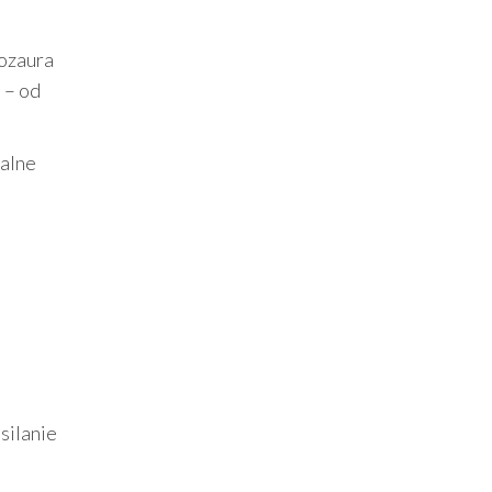
nozaura
 – od
ralne
silanie