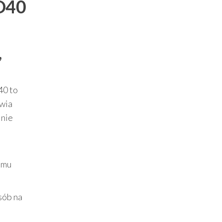
FD40
,
40 to
awia
 nie
emu
sób na