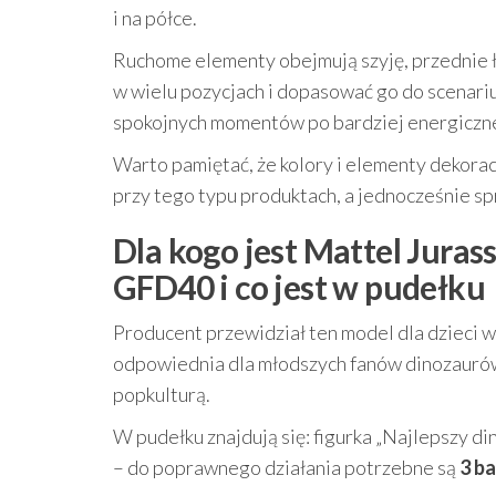
i na półce.
Ruchome elementy obejmują szyję, przednie ł
w wielu pozycjach i dopasować go do scenari
spokojnych momentów po bardziej energiczne
Warto pamiętać, że kolory i elementy dekorac
przy tego typu produktach, a jednocześnie sp
Dla kogo jest Mattel Juras
GFD40 i co jest w pudełku
Producent przewidział ten model dla dzieci 
odpowiednia dla młodszych fanów dinozaurów,
popkulturą.
W pudełku znajdują się: figurka „Najlepszy din
– do poprawnego działania potrzebne są
3 ba