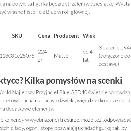
ują na dotyk, ta figurka będzie strzałem w dziesiątkę. Wyst
yć własne historie z Blue w roli głównej.
SKU
Cena
Producent
Wiek
3 baterie LR4
224
od 4
118081e25075
Mattel
(dołączone do
zł
lat
zestawu)
ktyce? Kilka pomysłów na scenki
World Najlepszy Przyjaciel Blue GFD40 świetnie sprawdza 
leców uruchamia ruchy i dźwięki, więc dziecko może od ra
 na dodatkowe elementy.
ne komendy w wyobrażonej tresurze, może też „odpowiadać
ednie łapy, ogon i stopy pozwalają układać figurkę tak, by