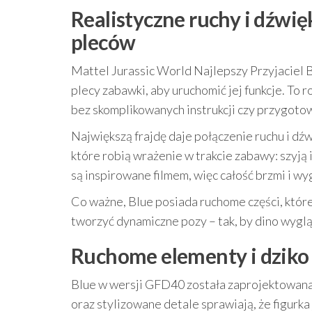
Realistyczne ruchy i dźwię
pleców
Mattel Jurassic World Najlepszy Przyjaciel B
plecy zabawki, aby uruchomić jej funkcje. To 
bez skomplikowanych instrukcji czy przygoto
Największą frajdę daje połączenie ruchu i dź
które robią wrażenie w trakcie zabawy: szyją
są inspirowane filmem, więc całość brzmi i w
Co ważne, Blue posiada ruchome części, któr
tworzyć dynamiczne pozy – tak, by dino wygląda
Ruchome elementy i dziko
Blue w wersji GFD40 została zaprojektowana
oraz stylizowane detale sprawiają, że figurka