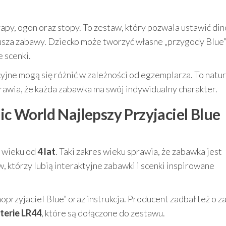
apy, ogon oraz stopy. To zestaw, który pozwala ustawić di
usza zabawy. Dziecko może tworzyć własne „przygody Blue”
 scenki.
yjne mogą się różnić w zależności od egzemplarza. To natu
rawia, że każda zabawka ma swój indywidualny charakter.
sic World Najlepszy Przyjaciel Blue
w wieku od
4 lat
. Taki zakres wieku sprawia, że zabawka jest
 którzy lubią interaktyjne zabawki i scenki inspirowane
oprzyjaciel Blue” oraz instrukcja. Producent zadbał też o za
terie LR44
, które są dołączone do zestawu.