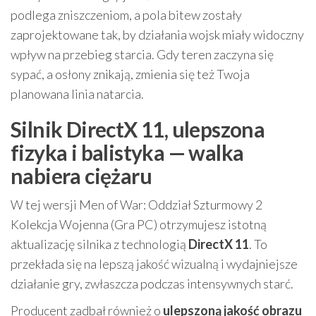
podlega zniszczeniom, a pola bitew zostały
zaprojektowane tak, by działania wojsk miały widoczny
wpływ na przebieg starcia. Gdy teren zaczyna się
sypać, a osłony znikają, zmienia się też Twoja
planowana linia natarcia.
Silnik DirectX 11, ulepszona
fizyka i balistyka — walka
nabiera ciężaru
W tej wersji Men of War: Oddział Szturmowy 2
Kolekcja Wojenna (Gra PC) otrzymujesz istotną
aktualizację silnika z technologią
DirectX 11
. To
przekłada się na lepszą jakość wizualną i wydajniejsze
działanie gry, zwłaszcza podczas intensywnych starć.
Producent zadbał również o
ulepszoną jakość obrazu