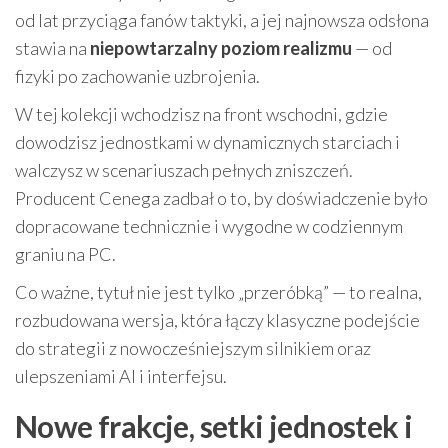
od lat przyciąga fanów taktyki, a jej najnowsza odsłona
stawia na
niepowtarzalny poziom realizmu
— od
fizyki po zachowanie uzbrojenia.
W tej kolekcji wchodzisz na front wschodni, gdzie
dowodzisz jednostkami w dynamicznych starciach i
walczysz w scenariuszach pełnych zniszczeń.
Producent Cenega zadbał o to, by doświadczenie było
dopracowane technicznie i wygodne w codziennym
graniu na PC.
Co ważne, tytuł nie jest tylko „przeróbką” — to realna,
rozbudowana wersja, która łączy klasyczne podejście
do strategii z nowocześniejszym silnikiem oraz
ulepszeniami AI i interfejsu.
Nowe frakcje, setki jednostek i