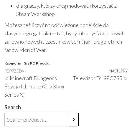
dla graczy, którzy chcą modować i korzystać z
Steam Workshop
Możesz też liczyć na odświeżone podejście do
klasycznego gatunku — tak, by tytuł satysfakcjonował
zarówno nowych uczestników serii, jak i długoletnich
fanów Men of War.
Kategoria
Gry PC
Produkt
Nawigacja
Poprzedni
POPRZEDNI
NASTĘPNY
N
Minecraft Dungeons
Telewizor Tcl 98C735
wpisu
wpis
w
Edycja Ultimate (Gra Xbox
Series X)
Search