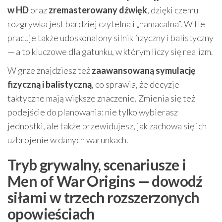
w HD
oraz
zremasterowany dźwięk
, dzięki czemu
rozgrywka jest bardziej czytelna i „namacalna”. W tle
pracuje także udoskonalony silnik fizyczny i balistyczny
— a to kluczowe dla gatunku, w którym liczy się realizm.
W grze znajdziesz też
zaawansowaną symulację
fizyczną i balistyczną
, co sprawia, że decyzje
taktyczne mają większe znaczenie. Zmienia się też
podejście do planowania: nie tylko wybierasz
jednostki, ale także przewidujesz, jak zachowa się ich
uzbrojenie w danych warunkach.
Tryb grywalny, scenariusze i
Men of War Origins — dowodź
siłami w trzech rozszerzonych
opowieściach