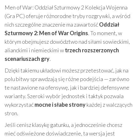
Men of War: Oddział Szturmowy 2 Kolekcja Wojenna
(Gra PC) oferuje różnorodne tryby rozgrywki, a wśród
nich szczególne znaczenie ma zawartość
Oddział
Szturmowy 2: Men of War Origins
. To moment, w
którym obejmujesz dowództwo nad siłami sowieckimi,
alianckimi i niemieckimi w
trzech rozszerzonych
scenariuszach gry
.
Dzięki takiemu układowi możesz przetestować, jak na
polu bitwy sprawdzają się różne podejścia — zarówno
te nastawione na ofensywę, jak i bardziej defensywne
warianty. Szeroki wybór jednostek i taktyk pozwala
wykorzystać
mocne i słabe strony
każdej z walczących
stron.
Jeśli cenisz klasykę gatunku, a jednocześnie chcesz
mieć odświeżone doświadczenie, ta wersja jest