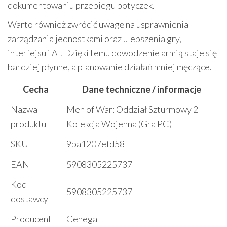
dokumentowaniu przebiegu potyczek.
Warto również zwrócić uwagę na usprawnienia
zarządzania jednostkami oraz ulepszenia gry,
interfejsu i AI. Dzięki temu dowodzenie armią staje się
bardziej płynne, a planowanie działań mniej męczące.
Cecha
Dane techniczne / informacje
Nazwa
Men of War: Oddział Szturmowy 2
produktu
Kolekcja Wojenna (Gra PC)
SKU
9ba1207efd58
EAN
5908305225737
Kod
5908305225737
dostawcy
Producent
Cenega