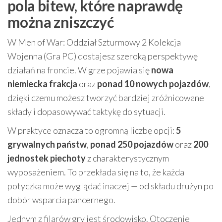
pola bitew, które naprawdę
można zniszczyć
W Men of War: Oddział Szturmowy 2 Kolekcja
Wojenna (Gra PC) dostajesz szeroką perspektywę
działań na froncie. W grze pojawia się
nowa
niemiecka frakcja
oraz
ponad 10 nowych pojazdów
,
dzięki czemu możesz tworzyć bardziej zróżnicowane
składy i dopasowywać taktykę do sytuacji.
W praktyce oznacza to ogromną liczbę opcji:
5
grywalnych państw
,
ponad 250 pojazdów
oraz
200
jednostek piechoty
z charakterystycznym
wyposażeniem. To przekłada się na to, że każda
potyczka może wyglądać inaczej — od składu drużyn po
dobór wsparcia pancernego.
Jednym z filarów gry jest środowisko. Otoczenie