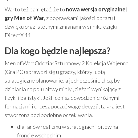
Warto też pamiętać, że to
nowa wersja oryginalnej
gry Men of War
, z poprawkami jakości obrazu i
dźwięku oraz istotnymi zmianami w silniku dzięki
DirectX 11.
Dla kogo będzie najlepsza?
Men of War: Oddział Szturmowy 2 Kolekcja Wojenna
(Gra PC) sprawdzi się u graczy, którzy lubią
strategiczne planowanie, a jednocześnie chcą, by
działania na polu bitwy miały „ciężar” wynikający z
fizyki i balistyki. Jeśli cenisz dowodzenie różnymi
formacjami i chcesz poczuć wagę decyzji, ta gra jest
stworzona pod podobne oczekiwania.
dla fanów realizmu w strategiach i bitew na
froncie wschodnim