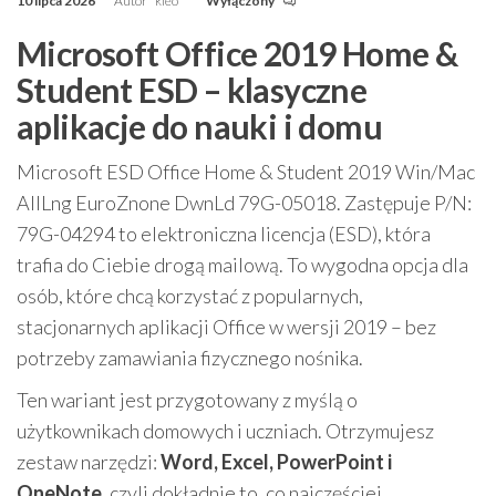
10 lipca 2026
Autor
kleo
Wyłączony
Microsoft Office 2019 Home &
Student ESD – klasyczne
aplikacje do nauki i domu
Microsoft ESD Office Home & Student 2019 Win/Mac
AllLng EuroZnone DwnLd 79G-05018. Zastępuje P/N:
79G-04294 to elektroniczna licencja (ESD), która
trafia do Ciebie drogą mailową. To wygodna opcja dla
osób, które chcą korzystać z popularnych,
stacjonarnych aplikacji Office w wersji 2019 – bez
potrzeby zamawiania fizycznego nośnika.
Ten wariant jest przygotowany z myślą o
użytkownikach domowych i uczniach. Otrzymujesz
zestaw narzędzi:
Word, Excel, PowerPoint i
OneNote
, czyli dokładnie to, co najczęściej