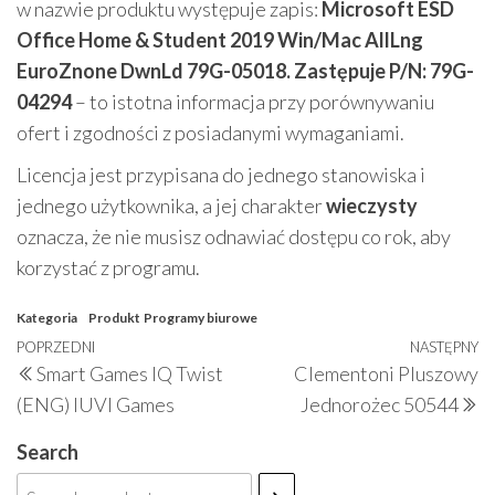
w nazwie produktu występuje zapis:
Microsoft ESD
Office Home & Student 2019 Win/Mac AllLng
EuroZnone DwnLd 79G-05018. Zastępuje P/N: 79G-
04294
– to istotna informacja przy porównywaniu
ofert i zgodności z posiadanymi wymaganiami.
Licencja jest przypisana do jednego stanowiska i
jednego użytkownika, a jej charakter
wieczysty
oznacza, że nie musisz odnawiać dostępu co rok, aby
korzystać z programu.
Kategoria
Produkt
Programy biurowe
Nawigacja
Poprzedni
POPRZEDNI
NASTĘPNY
N
Smart Games IQ Twist
Clementoni Pluszowy
wpisu
wpis
w
(ENG) IUVI Games
Jednorożec 50544
Search