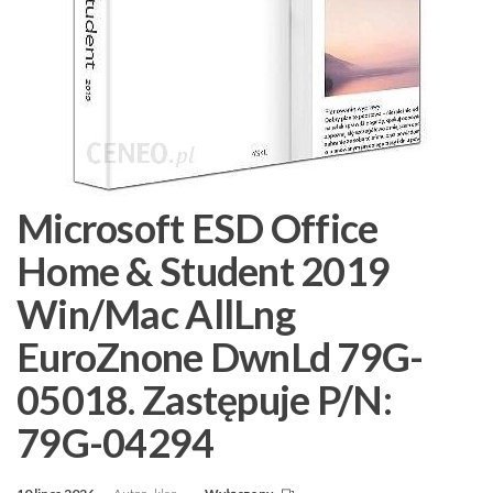
Microsoft ESD Office
Home & Student 2019
Win/Mac AllLng
EuroZnone DwnLd 79G-
05018. Zastępuje P/N:
79G-04294