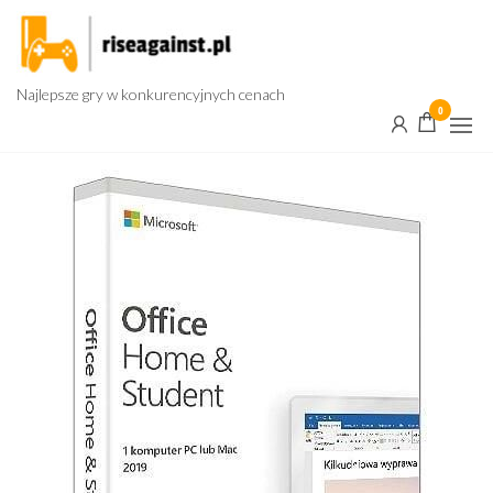
Przejdź
do
treści
Najlepsze gry w konkurencyjnych cenach
0