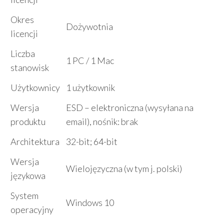
Okres
Dożywotnia
licencji
Liczba
1 PC / 1 Mac
stanowisk
Użytkownicy
1 użytkownik
Wersja
ESD – elektroniczna (wysyłana na
produktu
email), nośnik: brak
Architektura
32-bit; 64-bit
Wersja
Wielojęzyczna (w tym j. polski)
językowa
System
Windows 10
operacyjny