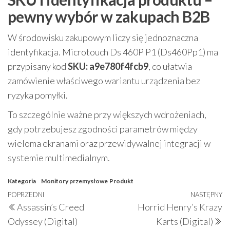
pewny wybór w zakupach B2B
W środowisku zakupowym liczy się jednoznaczna
identyfikacja. Microtouch Ds 460P P1 (Ds460Pp1) ma
przypisany kod
SKU: a9e780f4fcb9
, co ułatwia
zamówienie właściwego wariantu urządzenia bez
ryzyka pomyłki.
To szczególnie ważne przy większych wdrożeniach,
gdy potrzebujesz zgodności parametrów między
wieloma ekranami oraz przewidywalnej integracji w
systemie multimedialnym.
Kategoria
Monitory przemysłowe
Produkt
Nawigacja
Poprzedni
POPRZEDNI
NASTĘPNY
N
Assassin’s Creed
Horrid Henry’s Krazy
wpisu
wpis
w
Odyssey (Digital)
Karts (Digital)