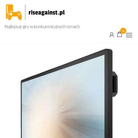
Przejdź
do
treści
Najlepsze gry w konkurencyjnych cenach
0