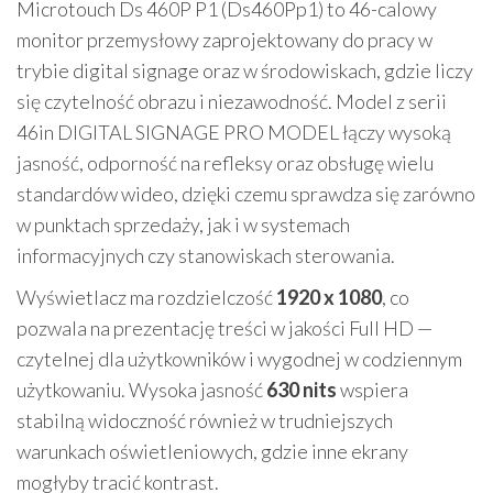
Microtouch Ds 460P P1 (Ds460Pp1) to 46-calowy
monitor przemysłowy zaprojektowany do pracy w
trybie digital signage oraz w środowiskach, gdzie liczy
się czytelność obrazu i niezawodność. Model z serii
46in DIGITAL SIGNAGE PRO MODEL łączy wysoką
jasność, odporność na refleksy oraz obsługę wielu
standardów wideo, dzięki czemu sprawdza się zarówno
w punktach sprzedaży, jak i w systemach
informacyjnych czy stanowiskach sterowania.
Wyświetlacz ma rozdzielczość
1920 x 1080
, co
pozwala na prezentację treści w jakości Full HD —
czytelnej dla użytkowników i wygodnej w codziennym
użytkowaniu. Wysoka jasność
630 nits
wspiera
stabilną widoczność również w trudniejszych
warunkach oświetleniowych, gdzie inne ekrany
mogłyby tracić kontrast.