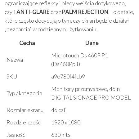
ograniczające refleksy i błędy wejścia dotykowego,
czyli
ANTI-GLARE
oraz
PALM REJECTION
. To detale,
które często decydują o tym, czy ekran będzie działał
„bez tarcia” w codziennym użytkowaniu.
Cecha
Dane
Microtouch Ds 460P P1
Nazwa
(Ds460Pp1)
SKU
a9e780f4fcb9
Monitory przemysłowe, 46in
Typ / kategoria
DIGITAL SIGNAGE PRO MODEL
Rozmiar ekranu
46 cali
Rozdzielczość
1920 x 1080
Jasność
630 nits