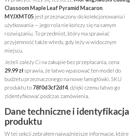
Classoom Maple Leaf Pyramid Macaron
MYJXMT05
jest przeznaczony do kolekcjonowania i
użytkowania — jego rola nie kończy się na samym
rozwiązaniu. To przedmiot, który ma sprawiać
przyjemność także wtedy, gdy leży w widocznym
miejscu.
Jeżeli zależy Ci na zakupie bez przepłacania, cena
29.99 zł
sprawia, że łatwo wpasować ten model do
budżetu przeznaczonego na nowe łamigłówki. SKU
produktu to
78f0d3cf2df4
, dzięki czemu łatwo go
zidentyfikować podczas zamówienia.
Dane techniczne i identyfikacja
produktu
W tej sekcji zebrałem najważniejsze informacje, które