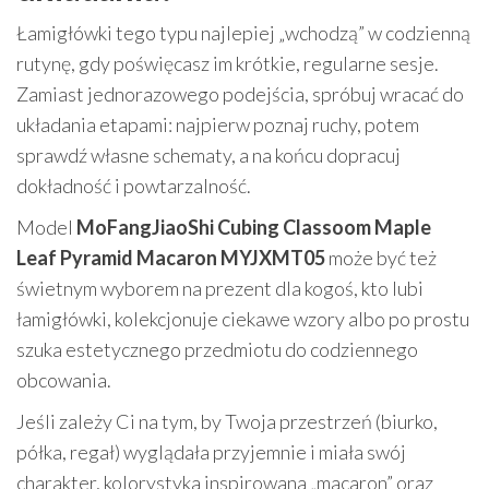
Łamigłówki tego typu najlepiej „wchodzą” w codzienną
rutynę, gdy poświęcasz im krótkie, regularne sesje.
Zamiast jednorazowego podejścia, spróbuj wracać do
układania etapami: najpierw poznaj ruchy, potem
sprawdź własne schematy, a na końcu dopracuj
dokładność i powtarzalność.
Model
MoFangJiaoShi Cubing Classoom Maple
Leaf Pyramid Macaron MYJXMT05
może być też
świetnym wyborem na prezent dla kogoś, kto lubi
łamigłówki, kolekcjonuje ciekawe wzory albo po prostu
szuka estetycznego przedmiotu do codziennego
obcowania.
Jeśli zależy Ci na tym, by Twoja przestrzeń (biurko,
półka, regał) wyglądała przyjemnie i miała swój
charakter, kolorystyka inspirowana „macaron” oraz