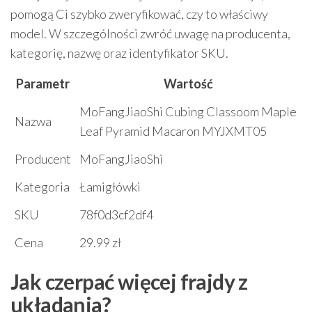
pomogą Ci szybko zweryfikować, czy to właściwy
model. W szczególności zwróć uwagę na producenta,
kategorię, nazwę oraz identyfikator SKU.
Parametr
Wartość
MoFangJiaoShi Cubing Classoom Maple
Nazwa
Leaf Pyramid Macaron MYJXMT05
Producent
MoFangJiaoShi
Kategoria
Łamigłówki
SKU
78f0d3cf2df4
Cena
29.99 zł
Jak czerpać więcej frajdy z
układania?