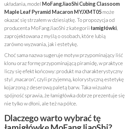
układania, model
MoFangJiaoShi Cubing Classoom
Maple Leaf Pyramid Macaron MYJXMT05
może
okazać się strzałem w dziesiątkę. To propozycja od
producenta MoFangJiaoShi z kategorii
łamigłówki
,
zaprojektowana z myślą o osobach, które lubią
zarówno wyzwania, jak i estetykę.
Choć sama nazwa sugeruje motyw przypominający liść
klonu oraz formę przypominającą piramidę, w praktyce
liczy się efekt końcowy: produkt ma charakterystyczny
styl „macaron”, czyli przyjemną, kolorystyczną estetykę
kojarzoną z deserową paletą barw. Taka wizualna
spójność sprawia, że łamigłówka dobrze prezentuje się
nie tylko w dłoni, ale też na półce.
Dlaczego warto wybrać tę
łamigłówkę MoFangJiaoShi?