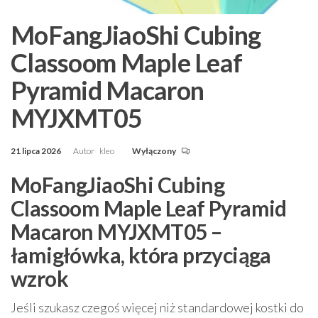
MoFangJiaoShi Cubing
Classoom Maple Leaf
Pyramid Macaron
MYJXMT05
21 lipca 2026
Autor
kleo
Wyłączony
MoFangJiaoShi Cubing
Classoom Maple Leaf Pyramid
Macaron MYJXMT05 –
łamigłówka, która przyciąga
wzrok
Jeśli szukasz czegoś więcej niż standardowej kostki do