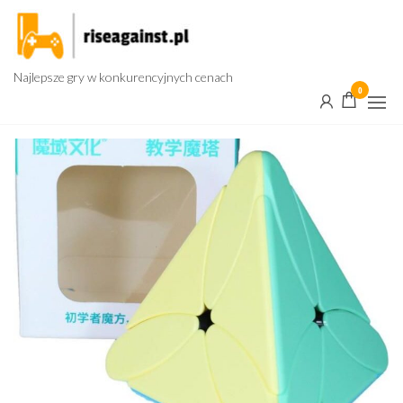
Przejdź
do
treści
Najlepsze gry w konkurencyjnych cenach
0