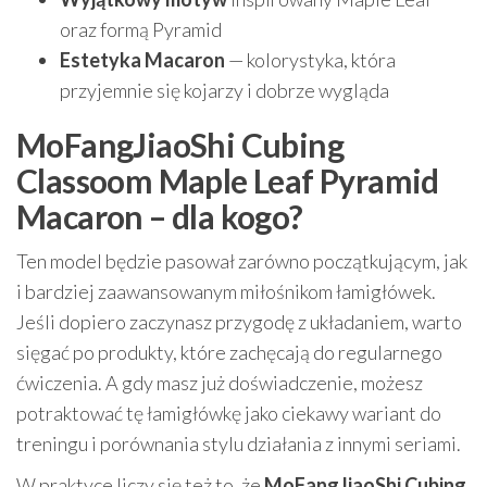
oraz formą Pyramid
Estetyka Macaron
— kolorystyka, która
przyjemnie się kojarzy i dobrze wygląda
MoFangJiaoShi Cubing
Classoom Maple Leaf Pyramid
Macaron – dla kogo?
Ten model będzie pasował zarówno początkującym, jak
i bardziej zaawansowanym miłośnikom łamigłówek.
Jeśli dopiero zaczynasz przygodę z układaniem, warto
sięgać po produkty, które zachęcają do regularnego
ćwiczenia. A gdy masz już doświadczenie, możesz
potraktować tę łamigłówkę jako ciekawy wariant do
treningu i porównania stylu działania z innymi seriami.
W praktyce liczy się też to, że
MoFangJiaoShi Cubing