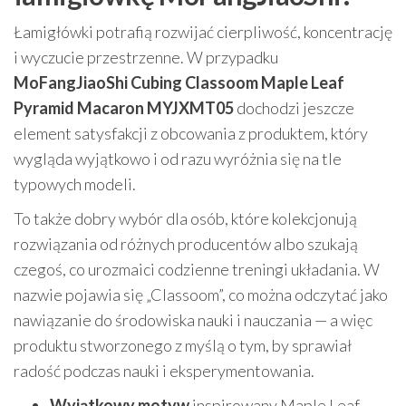
Łamigłówki potrafią rozwijać cierpliwość, koncentrację
i wyczucie przestrzenne. W przypadku
MoFangJiaoShi Cubing Classoom Maple Leaf
Pyramid Macaron MYJXMT05
dochodzi jeszcze
element satysfakcji z obcowania z produktem, który
wygląda wyjątkowo i od razu wyróżnia się na tle
typowych modeli.
To także dobry wybór dla osób, które kolekcjonują
rozwiązania od różnych producentów albo szukają
czegoś, co urozmaici codzienne treningi układania. W
nazwie pojawia się „Classoom”, co można odczytać jako
nawiązanie do środowiska nauki i nauczania — a więc
produktu stworzonego z myślą o tym, by sprawiał
radość podczas nauki i eksperymentowania.
Wyjątkowy motyw
inspirowany Maple Leaf