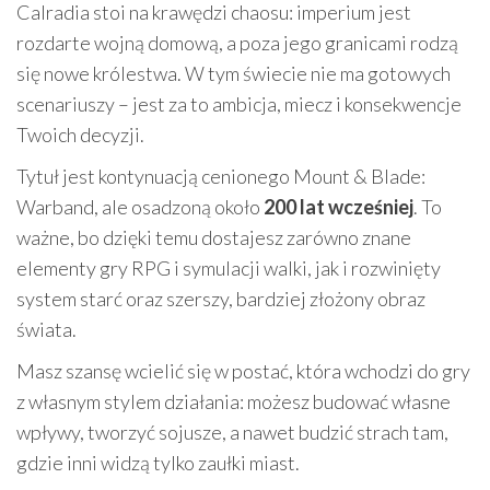
Calradia stoi na krawędzi chaosu: imperium jest
rozdarte wojną domową, a poza jego granicami rodzą
się nowe królestwa. W tym świecie nie ma gotowych
scenariuszy – jest za to ambicja, miecz i konsekwencje
Twoich decyzji.
Tytuł jest kontynuacją cenionego Mount & Blade:
Warband, ale osadzoną około
200 lat wcześniej
. To
ważne, bo dzięki temu dostajesz zarówno znane
elementy gry RPG i symulacji walki, jak i rozwinięty
system starć oraz szerszy, bardziej złożony obraz
świata.
Masz szansę wcielić się w postać, która wchodzi do gry
z własnym stylem działania: możesz budować własne
wpływy, tworzyć sojusze, a nawet budzić strach tam,
gdzie inni widzą tylko zaułki miast.