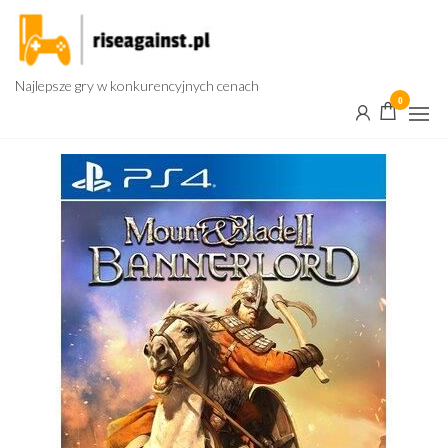
Przejdź
do
treści
Najlepsze gry w konkurencyjnych cenach
0