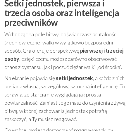
Setki jednostek, pierwsza i
trzecia osoba oraz inteligencja
przeciwników
Wchodząc na pole bitwy, doświadczasz brutalności
średniowiecznej walki w wyjątkowo bezpośredni
sposób. Gra oferuje perspektywę
pierwszej i trzeciej
osoby
, dzięki czemu możesz zarówno obserwować
chaos z dystansu, jak i poczuć ciężar walki „od środka”.
Na ekranie pojawia się
setki jednostek
, a każda z nich
posiada własną, szczegółową sztuczną inteligencję. To
sprawia, że starcia nie wyglądają jak prosta
powtarzalność. Zamiast tego masz do czynienia z żywą
bitwą, w której zachowania jednostek potrafią
zaskoczyć, a Ty musisz reagować.
Co ważne, możesz dostosować rozgrywkę tak, by