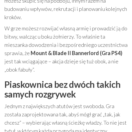
możesz skupić się na podboju, innym razem na
budowaniu wpływów, rekrutacji i planowaniu kolejnych
kroków.
W grze możesz rozwijać własną armię i prowadzić ją do
bitwy, walcząc u boku żołnierzy. To właśnie ta
mieszanka dowodzenia i bezpośredniego uczestnictwa
sprawia, że
Mount & Blade II Bannerlord (Gra PS4)
jest tak wciągające – akcja dzieje się tuż obok, a nie
„obok fabuły”.
Piaskownica bez dwóch takich
samych rozgrywek
Jednym z największych atutów jest swoboda. Gra
została zaprojektowana tak, abyś mógł grać „tak, jak
chcesz” – wybierając własną ścieżkę władzy. To nie jest
tytuł, w którym każda przygoda ma identyczny