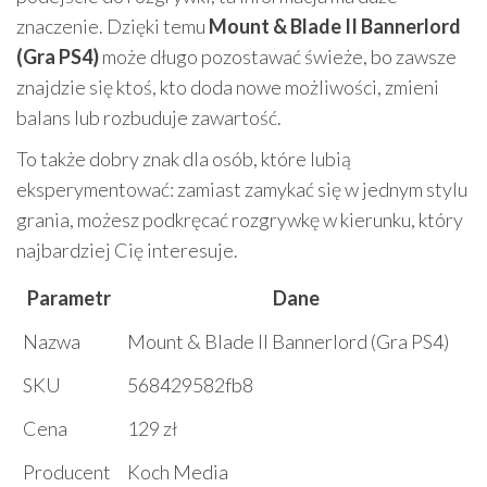
znaczenie. Dzięki temu
Mount & Blade II Bannerlord
(Gra PS4)
może długo pozostawać świeże, bo zawsze
znajdzie się ktoś, kto doda nowe możliwości, zmieni
balans lub rozbuduje zawartość.
To także dobry znak dla osób, które lubią
eksperymentować: zamiast zamykać się w jednym stylu
grania, możesz podkręcać rozgrywkę w kierunku, który
najbardziej Cię interesuje.
Parametr
Dane
Nazwa
Mount & Blade II Bannerlord (Gra PS4)
SKU
568429582fb8
Cena
129 zł
Producent
Koch Media