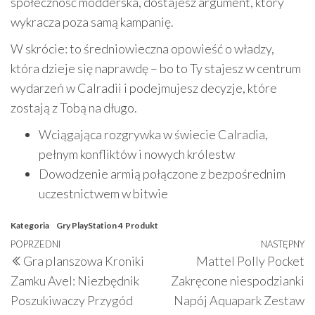
społeczność modderska, dostajesz argument, który
wykracza poza samą kampanię.
W skrócie: to średniowieczna opowieść o władzy,
która dzieje się naprawdę – bo to Ty stajesz w centrum
wydarzeń w Calradii i podejmujesz decyzje, które
zostają z Tobą na długo.
Wciągająca rozgrywka w świecie Calradia,
pełnym konfliktów i nowych królestw
Dowodzenie armią połączone z bezpośrednim
uczestnictwem w bitwie
Kategoria
Gry PlayStation 4
Produkt
Nawigacja
Poprzedni
POPRZEDNI
NASTĘPNY
N
Gra planszowa Kroniki
Mattel Polly Pocket
wpisu
wpis
w
Zamku Avel: Niezbędnik
Zakręcone niespodzianki
Poszukiwaczy Przygód
Napój Aquapark Zestaw