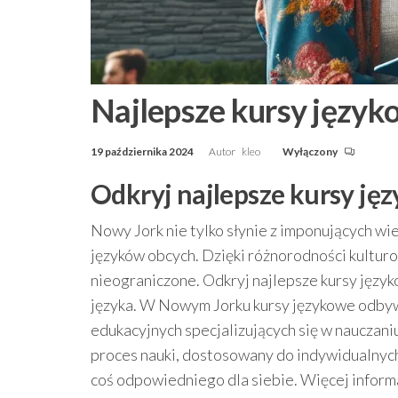
Najlepsze kursy języ
19 października 2024
Autor
kleo
Wyłączony
Odkryj najlepsze kursy j
Nowy Jork nie tylko słynie z imponujących wi
języków obcych. Dzięki różnorodności kulturo
nieograniczone. Odkryj najlepsze kursy języ
języka. W Nowym Jorku kursy językowe odbyw
edukacyjnych specjalizujących się w nauczan
proces nauki, dostosowany do indywidualnych 
coś odpowiedniego dla siebie. Więcej inform