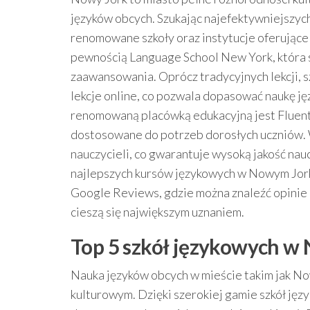
języków obcych. Szukając najefektywniejszy
renomowane szkoły oraz instytucje oferujące 
pewnością Language School New York, która s
zaawansowania. Oprócz tradycyjnych lekcji, 
lekcje online, co pozwala dopasować naukę j
renomowaną placówką edukacyjną jest Fluent 
dostosowane do potrzeb dorosłych uczniów.
nauczycieli, co gwarantuje wysoką jakość na
najlepszych kursów językowych w Nowym Jorku 
Google Reviews, gdzie można znaleźć opinie u
cieszą się największym uznaniem.
Top 5 szkół językowych w
Nauka języków obcych w mieście takim jak Now
kulturowym. Dzięki szerokiej gamie szkół jęz