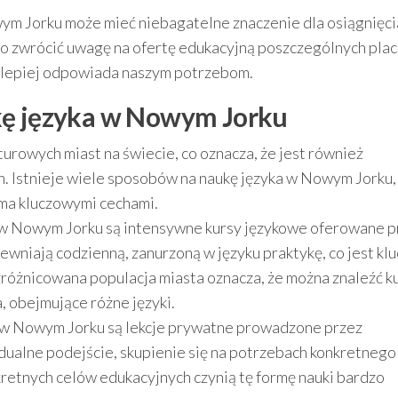
m Jorku może mieć niebagatelne znaczenie dla osiągnięci
to zwrócić uwagę na ofertę edukacyjną poszczególnych pla
 najlepiej odpowiada naszym potrzebom.
kę języka w Nowym Jorku
turowych miast na świecie, co oznacza, że jest również
. Istnieje wiele sposobów na naukę języka w Nowym Jorku,
oma kluczowymi cechami.
 w Nowym Jorku są intensywne kursy językowe oferowane p
wniają codzienną, zanurzoną w języku praktykę, co jest kl
óżnicowana populacja miasta oznacza, że ​​można znaleźć k
 obejmujące różne języki.
 w Nowym Jorku są lekcje prywatne prowadzone przez
dualne podejście, skupienie się na potrzebach konkretnego
kretnych celów edukacyjnych czynią tę formę nauki bardzo