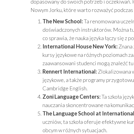
dopasowany do swoich potrzeb i oczekiwań. P
Nowym Jorku, które warto rozważyć podczas p
The New School:
Ta renomowana uczeln
doświadczonych instruktorów. Można tu
co sprawia, że nauka języka łączy się z 
International House New York:
Znana 
kursy językowe na różnych poziomach zaa
zaawansowani studenci mogą znaleźć tu c
Rennert International:
Zlokalizowana w
językowe, a także programy przygotowuj
Cambridge English.
Zoni Language Centers:
Ta szkoła języ
nauczania skoncentrowane na komunikacj
The Language School at Internationa
uczniów, ta szkoła oferuje efektywne ku
obcym w różnych sytuacjach.