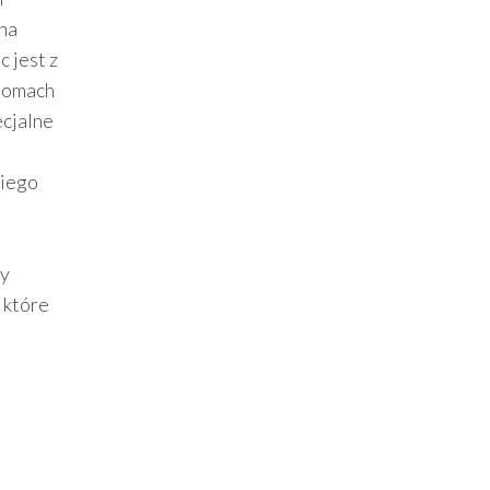
na
 jest z
ziomach
ecjalne
kiego
zy
 które