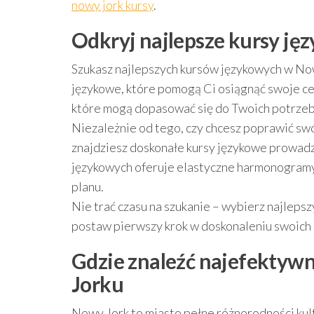
nowy jork kursy
.
Odkryj najlepsze kursy j
Szukasz najlepszych kursów językowych w Now
językowe, które pomogą Ci osiągnąć swoje ce
które mogą dopasować się do Twoich potrzeb 
Niezależnie od tego, czy chcesz poprawić swój
znajdziesz doskonałe kursy językowe prowadz
językowych oferuje elastyczne harmonogram
planu.
Nie trać czasu na szukanie – wybierz najleps
postaw pierwszy krok w doskonaleniu swoich 
Gdzie znaleźć najefektyw
Jorku
Nowy Jork to miasto pełne różnorodności kultu