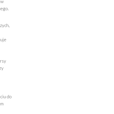
 w
cego.
zych,
ruje
rsy
zy
ciu do
em