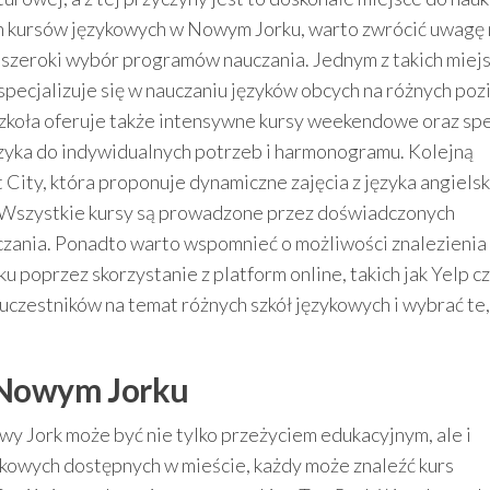
ch kursów językowych w Nowym Jorku, warto zwrócić uwagę 
szeroki wybór programów nauczania. Jednym z takich miejsc
pecjalizuje się w nauczaniu języków obcych na różnych po
szkoła oferuje także intensywne kursy weekendowe oraz sp
ęzyka do indywidualnych potrzeb i harmonogramu. Kolejną
City, która proponuje dynamiczne zajęcia z języka angiels
 Wszystkie kursy są prowadzone przez doświadczonych
uczania. Ponadto warto wspomnieć o możliwości znalezienia
poprzez skorzystanie z platform online, takich jak Yelp c
czestników na temat różnych szkół językowych i wybrać te,
 Nowym Jorku
y Jork może być nie tylko przeżyciem edukacyjnym, ale i
ykowych dostępnych w mieście, każdy może znaleźć kurs