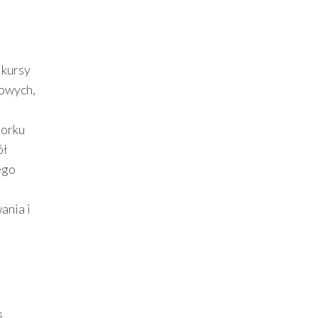
 kursy
kowych,
Jorku
ół
ego
ania i
i