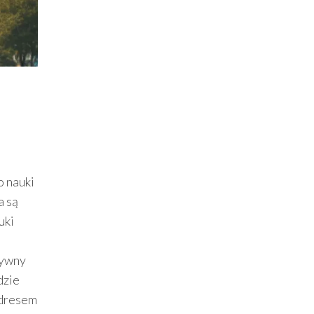
o nauki
a są
uki
tywny
dzie
adresem