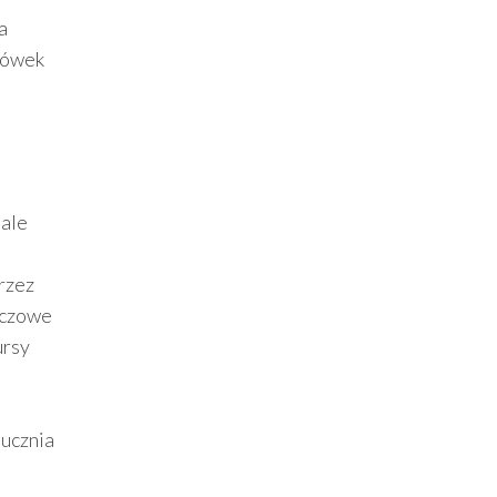
a
cówek
 ale
rzez
uczowe
ursy
 ucznia