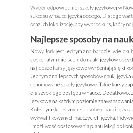
Wybór odpowiedniej szkoły językowej w Nowy
sukcesu w nauce języka obcego. Dlatego war
oraz ich lokalizację, aby wybrać kurs, który
Najlepsze sposoby na nau
Nowy Jork jest jednym z najbardziej wielokul
doskonałym miejscem do nauki języków obcych
najlepsze kursy językowe wyróżniają się kilk
Jednym z najlepszych sposobów nauki języka
renomowane szkoły językowe. Takie kursy zape
dla szybkiego postępu w nauce. Dodatkowo, zr
językowe na każdym poziomie zaawansowania,
Kolejnym skutecznym sposobem nauki języka
wykwalifikowanych nauczycieli języka. Indywi
i możliwość dostosowania planu lekcji do kon