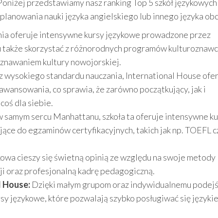
oniżej przedstawiamy nasz ranking Top 5 szkół językowych
lanowania nauki języka angielskiego lub innego języka ob
ia oferuje intensywne kursy językowe prowadzone przez
 także skorzystać z różnorodnych programów kulturoznawc
poznawaniem kultury nowojorskiej.
z wysokiego standardu nauczania, International House ofe
wansowania, co sprawia, że zarówno początkujący, jak i
oś dla siebie.
 samym sercu Manhattanu, szkoła ta oferuje intensywne ku
ące do egzaminów certyfikacyjnych, takich jak np. TOEFL c
kowa cieszy się świetną opinią ze względu na swoje metody
i oraz profesjonalną kadrę pedagogiczną.
l House:
Dzięki małym grupom oraz indywidualnemu podejś
rsy językowe, które pozwalają szybko posługiwać się języki