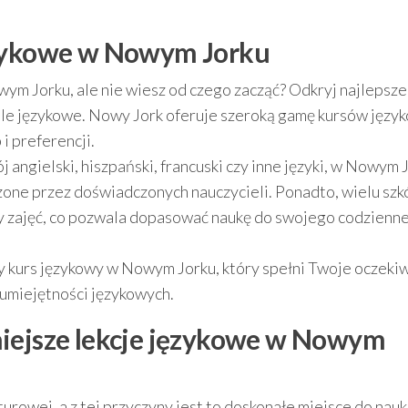
ęzykowe w Nowym Jorku
ym Jorku, ale nie wiesz od czego zacząć? Odkryj najlepsze
le językowe. Nowy Jork oferuje szeroką gamę kursów języ
i preferencji.
 angielski, hiszpański, francuski czy inne języki, w Nowym 
one przez doświadczonych nauczycieli. Ponadto, wielu szk
y zajęć, co pozwala dopasować naukę do swojego codzienn
zy kurs językowy w Nowym Jorku, który spełni Twoje oczekiw
umiejętności językowych.
niejsze lekcje językowe w Nowym
rowej, a z tej przyczyny jest to doskonałe miejsce do nauk