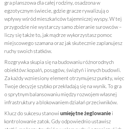
gra planszowa dla całej rodziny, osadzona w
egzotycznym świecie, gdzie gracze rywalizują o
wpływy wśród mieszkańców tajemniczej wyspy. W tej
przygodzie nie wystarczy samo zbieranie surowców –
liczy się także to, jak mądrze wykorzystasz pomoc
miejscowego szamana oraz jak skutecznie zaplanujesz
ruchy swoich statków.
Rozgrywka skupia się na budowaniu różnorodnych
obiektów: kopalń, posągów, świątyń i innych budowli.
Za każdy wzniesiony element otrzymujesz punkty, więc
Twoje decyzje szybko przekładają się na wynik. To gra
o sprytnym balansowaniu między rozwojem własnej
infrastruktury a blokowaniem działań przeciwników.
Klucz do sukcesu stanowi
umiejętne żeglowanie
i
kontrolowanie zatok. Gdy odpowiednio ustawisz