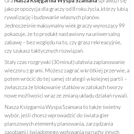
Gra
Nasza Księgarnia Wyspa Szamana
sprawdzi się
jako propozycja dla graczy od 8 roku życia, którzy lubią
rywalizację i budowanie własnych planów.
Jednocześnie maksymalny wiek graczy wynoszący 99
pokazuje, że to produkt nastawiony na uniwersalną
zabawę – bez względu na to, czy grasz rekreacyjnie,
czy szukasz taktycznych rozwiązań.
Stały czas rozgrywki (30 minut) ułatwia zaplanowanie
wieczoru z grami. Możesz zagrać w krótkiej przerwie, a
potem wrócić do tej samej strategii w kolejnej partii –
zwłaszcza że blokowanie statków w zatokach tworzy
nowe możliwości wraz ze zmianą układu działań rywali.
Nasza Księgarnia Wyspa Szamana to także świetny
wybór, jeśli chcesz wprowadzić do świata gier
planszowych elementy planowania, zarządzania
zasobami i świadomego wpływania na ruchy innych