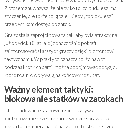
by rywale nie wyprzedzili Cię w kluczowych obszarach.
Z czasem zauważysz, że nie tylko to, co budujesz, ma
znaczenie, ale także to, gdzie i kiedy „zablokujesz”
przeciwnikom dostęp do zatok.
Gra została zaprojektowana tak, aby była atrakcyjna
już od wieku 8 lat, ale jednocześnie potrafi
zainteresować starszych graczy dzięki elementowi
taktycznemu. W praktyce oznacza to, że nawet
podczas krótkich partii można podejmować decyzje,
które realnie wpływają na końcowy rezultat.
Ważny element taktyki:
blokowanie statków w zatokach
Choć budowanie stanowi trzon rozgrywki, to
kontrolowanie przestrzeni na wodzie sprawia, że
każda tura nabiera napięcia. Zatoki to strategiczne