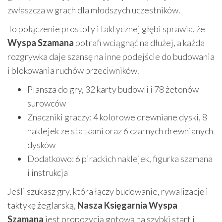
zwłaszcza w grach dla młodszych uczestników.
To połączenie prostoty i taktycznej głębi sprawia, że
Wyspa Szamana
potrafi wciągnąć na dłużej, a każda
rozgrywka daje szansę na inne podejście do budowania
i blokowania ruchów przeciwników.
Plansza do gry, 32 karty budowli i 78 żetonów
surowców
Znaczniki graczy: 4 kolorowe drewniane dyski, 8
naklejek ze statkami oraz 6 czarnych drewnianych
dysków
Dodatkowo: 6 pirackich naklejek, figurka szamana
i instrukcja
Jeśli szukasz gry, która łączy budowanie, rywalizację i
taktykę żeglarską,
Nasza Księgarnia Wyspa
Szamana
jest propozycją gotową na szybki start i