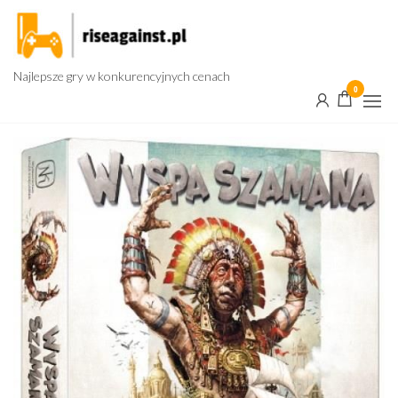
Przejdź
do
treści
Najlepsze gry w konkurencyjnych cenach
0