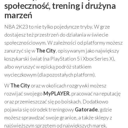
społeczność, trening i drużyna
marzeń
NBA 2K23 to nie tylko pojedyncze tryby. W grze
dostajesz też przestrzeń do działania w świecie
społecznościowym. W zależności od platformy możesz
zanurzyć się w
The City
, opisywanym jako największy
koszykarski świat (na PlayStation 5 i Xbox Series X),
albo wyruszyć w epicką podróż statkiem
wycieczkowym (dla pozostałych platform).
W
The City
oraz w okolicach rozgrywki możesz
rozwijać swojego
MyPLAYER
, pracować na reputację
oraz przemieszczać się po boiskach. Dodatkowo
pojawia się ośrodek treningowy
Gatorade
, gdzie
możesz sprawdzać swoje granice, a także sklepy z
najświeższym sprzętem od największych marek.