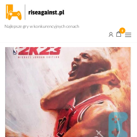
Przejdź
do
treści
Najlepsze gry w konkurencyjnych cenach
0