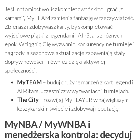
Jeśli natomiast wolisz kompletować skład i grać „z
kartami”, MyTEAM zamienia fantazję w rzeczywistość.
Zbierasz i zdobywasz karty, by skompletować
wyjściowe piątki z legendami i All-Stars z różnych
epok. Wciągają Cię wyzwania, konkurencyjne turnieje i
nagrody, a sezonowe aktualizacje zapewniają stały
dopływ nowości – również dzięki aktywnej
społeczności.
MyTEAM
– buduj drużynę marzeń z kart legend i
All-Stars, uczestnicz w wyzwaniach i turniejach.
The City
– rozwijaj MyPLAYER w największym
koszykarskim świecie i zdobywaj reputację.
MyNBA / MyWNBA i
menedżerska kontrola: decyduj