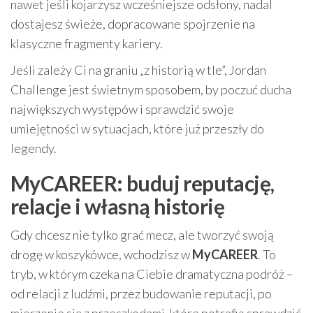
nawet jeśli kojarzysz wcześniejsze odsłony, nadal
dostajesz świeże, dopracowane spojrzenie na
klasyczne fragmenty kariery.
Jeśli zależy Ci na graniu „z historią w tle”, Jordan
Challenge jest świetnym sposobem, by poczuć ducha
największych występów i sprawdzić swoje
umiejętności w sytuacjach, które już przeszły do
legendy.
MyCAREER: buduj reputację,
relacje i własną historię
Gdy chcesz nie tylko grać mecz, ale tworzyć swoją
drogę w koszykówce, wchodzisz w
MyCAREER
. To
tryb, w którym czeka na Ciebie dramatyczna podróż –
od relacji z ludźmi, przez budowanie reputacji, po
mierzenie się z przeszkodami, które potrafią sprawdzić