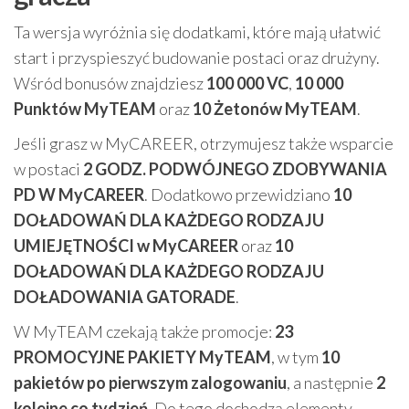
Ta wersja wyróżnia się dodatkami, które mają ułatwić
start i przyspieszyć budowanie postaci oraz drużyny.
Wśród bonusów znajdziesz
100 000 VC
,
10 000
Punktów MyTEAM
oraz
10 Żetonów MyTEAM
.
Jeśli grasz w MyCAREER, otrzymujesz także wsparcie
w postaci
2 GODZ. PODWÓJNEGO ZDOBYWANIA
PD W MyCAREER
. Dodatkowo przewidziano
10
DOŁADOWAŃ DLA KAŻDEGO RODZAJU
UMIEJĘTNOŚCI w MyCAREER
oraz
10
DOŁADOWAŃ DLA KAŻDEGO RODZAJU
DOŁADOWANIA GATORADE
.
W MyTEAM czekają także promocje:
23
PROMOCYJNE PAKIETY MyTEAM
, w tym
10
pakietów po pierwszym zalogowaniu
, a następnie
2
kolejne co tydzień
. Do tego dochodzą elementy,