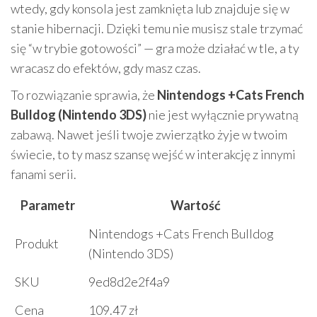
wtedy, gdy konsola jest zamknięta lub znajduje się w
stanie hibernacji. Dzięki temu nie musisz stale trzymać
się “w trybie gotowości” — gra może działać w tle, a ty
wracasz do efektów, gdy masz czas.
To rozwiązanie sprawia, że
Nintendogs +Cats French
Bulldog (Nintendo 3DS)
nie jest wyłącznie prywatną
zabawą. Nawet jeśli twoje zwierzątko żyje w twoim
świecie, to ty masz szansę wejść w interakcję z innymi
fanami serii.
Parametr
Wartość
Nintendogs +Cats French Bulldog
Produkt
(Nintendo 3DS)
SKU
9ed8d2e2f4a9
Cena
109.47 zł