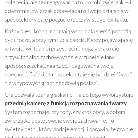
polecenia, ale też reagować na to, co robi zwierzak — i
odwrotnie, zwierzak odpowiada na twoje działania w
sposób, który daje poczucie rzeczywistego kontaktu.
Każdy pies i kot są inni: mają wspaniałą sierść, potrafią
być urocze, a przy tym lubią psocić. Kiedy pojawiają się
w twojej wirtualnej przestrzeni, mogą gorąco cię
przywitać albo zachowywać się w zupełnie inny
sposób: szczekać, miałczeć, reagować na twoją
obecność. Dzięki temu opieka staje się bardziej “żywa”
niż w typowych grach z hodowlą postaci.
Gra pozwala też na głaskanie — a do tego wykorzystuje
przednią kamerę z funkcją rozpoznawania twarzy
.
System rozpoznaje, czy to ty, czy ktoś obcy, a potem
zwierzątko dostosowuje swoje zachowanie. To
świetny detal, który dodaje emocji i sprawia, że gra nie
jest wyłącznie samotną zabawą przy konsoli.