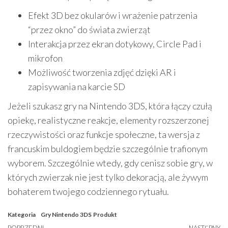
Efekt 3D bez okularów i wrażenie patrzenia
“przez okno” do świata zwierząt
Interakcja przez ekran dotykowy, Circle Pad i
mikrofon
Możliwość tworzenia zdjęć dzięki AR i
zapisywania na karcie SD
Jeżeli szukasz gry na Nintendo 3DS, która łączy czułą
opiekę, realistyczne reakcje, elementy rozszerzonej
rzeczywistości oraz funkcje społeczne, ta wersja z
francuskim buldogiem będzie szczególnie trafionym
wyborem. Szczególnie wtedy, gdy cenisz sobie gry, w
których zwierzak nie jest tylko dekoracją, ale żywym
bohaterem twojego codziennego rytuału.
Kategoria
Gry Nintendo 3DS
Produkt