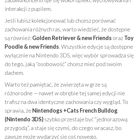
zabawa koncentruje się wokół opieki, wychowywania i
interakcji z pupilem.
Jeśli lubisz kolekcjonować lub chcesz porównać
zachowania różnych ras, warto wiedzieć, że dostępne
są również:
Golden Retriever & new Friends
oraz
Toy
Poodle & new Friends
. Wszystkie edycje są dostępne
wyłącznie na Nintendo 3DS, więc wybór sprowadza się
do tego, jaką “osobowość” chcesz mieć pod swoim
dachem.
Warto też pamiętać, że zwierzęta w grze są
różnorodne — nawet w obrębie tej samej edycji nie
trafisz na dwa identyczne zachowania czy wygląd. To
sprawia, że
Nintendogs +Cats French Bulldog
(Nintendo 3DS)
szybko przestaje być “jednorazową
przygodą”, a staje się czymś, do czego wracasz, bo
zawsze może wydarzyć się coś nowego.