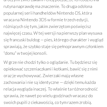
rutyna naprawdę ma znaczenie. To druga odsłona
popularnej serii handheldów Nintendo DS, która
wraca na Nintendo 3DS w formie trzech edycji,
różniących się tym, jakim zwierzętom poświęcisz
najwięcej czasu. W tej wersji na pierwszy plan wysuwa
się francuski buldog — pies, którego charakter i wygląd
sprawiają, że szybko staje się pełnoprawnym członkiem
“domu” w twojej konsoli.
W grze nie chodzi tylko o oglądanie. Tu będziesz się
opiekować szczeniaczkami i kotkami, bawić się z nimi
oraz je wychowywać. Zwierzaki mają własne
zachowania i nie są identyczne — dzięki temu każda
relacja wygląda inaczej. To właśnie ta różnorodność
sprawia, że nawet po wielu godzinach wracasz do
swoich pupili z ciekawością, co tym razem zrobią.