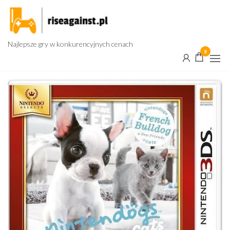
Przejdź
do
treści
Najlepsze gry w konkurencyjnych cenach
0