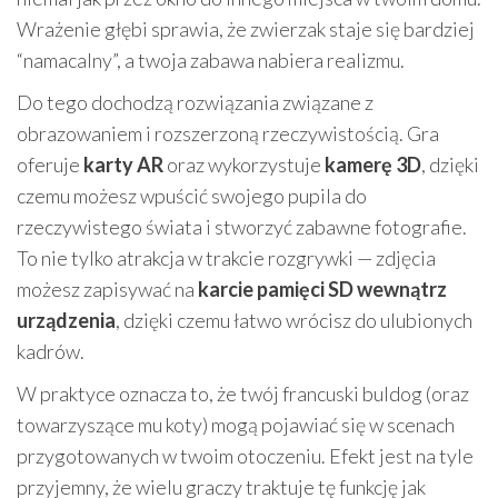
Wrażenie głębi sprawia, że zwierzak staje się bardziej
“namacalny”, a twoja zabawa nabiera realizmu.
Do tego dochodzą rozwiązania związane z
obrazowaniem i rozszerzoną rzeczywistością. Gra
oferuje
karty AR
oraz wykorzystuje
kamerę 3D
, dzięki
czemu możesz wpuścić swojego pupila do
rzeczywistego świata i stworzyć zabawne fotografie.
To nie tylko atrakcja w trakcie rozgrywki — zdjęcia
możesz zapisywać na
karcie pamięci SD wewnątrz
urządzenia
, dzięki czemu łatwo wrócisz do ulubionych
kadrów.
W praktyce oznacza to, że twój francuski buldog (oraz
towarzyszące mu koty) mogą pojawiać się w scenach
przygotowanych w twoim otoczeniu. Efekt jest na tyle
przyjemny, że wielu graczy traktuje tę funkcję jak