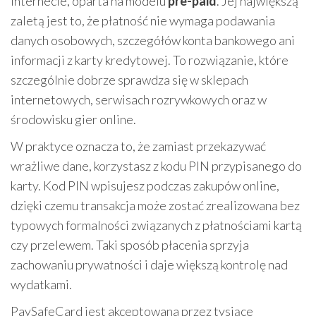
internecie, oparta na modelu
pre-paid
. Jej największą
zaletą jest to, że płatność nie wymaga podawania
danych osobowych, szczegółów konta bankowego ani
informacji z karty kredytowej. To rozwiązanie, które
szczególnie dobrze sprawdza się w sklepach
internetowych, serwisach rozrywkowych oraz w
środowisku gier online.
W praktyce oznacza to, że zamiast przekazywać
wrażliwe dane, korzystasz z kodu PIN przypisanego do
karty. Kod PIN wpisujesz podczas zakupów online,
dzięki czemu transakcja może zostać zrealizowana bez
typowych formalności związanych z płatnościami kartą
czy przelewem. Taki sposób płacenia sprzyja
zachowaniu prywatności i daje większą kontrolę nad
wydatkami.
PaySafeCard jest akceptowana przez tysiące