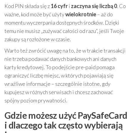
Kod PIN składa się z
16 cyfr
i
zaczyna się liczbą 0
. Co
ważne, kod może być użyty
wielokrotnie
– aż do
momentu wyczerpania dostępnych środków. Dzięki
temu nie musisz „zużywać całości od razu”, jeśli Twoje
zakupy są rozłożone w czasie.
Warto też zwrócić uwagę na to, że w trakcie transakcji
nie trzeba podawać danych bankowych ani danych
karty kredytowej. To podejście pre-paid pomaga
ograniczyć liczbę miejsc, w których pojawiają się
wrażliwe informacje – szczególnie istotne, gdy
kupujesz w różnych serwisach i chcesz zachować
spójny poziom prywatności.
Gdzie możesz użyć PaySafeCard
i dlaczego tak często wybierają