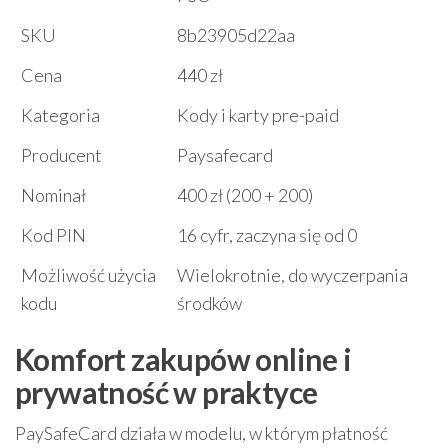
SKU
8b23905d22aa
Cena
440 zł
Kategoria
Kody i karty pre-paid
Producent
Paysafecard
Nominał
400 zł (200 + 200)
Kod PIN
16 cyfr, zaczyna się od 0
Możliwość użycia
Wielokrotnie, do wyczerpania
kodu
środków
Komfort zakupów online i
prywatność w praktyce
PaySafeCard działa w modelu, w którym płatność