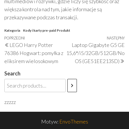
multimediów i rozrywki, gdzie liczy się szybkość oraz
większa kontrola nad tym, jakie informacje są
przekazywane podczas transakcji.
Kategoria
Kody i karty pre-paid
Produkt
Nawigacja
Poprzedni
POPRZEDNI
NASTĘPNY
N
LEGO Harry Potter
Laptop Gigabyte G5 GE
wpisu
wpis
w
76386 Hogwart: pomyłka z
15,6″/i5/32GB/512GB/No
eliksirem wielosokowym
OS (GE51EE213SD)
Search
zzzzz
Motyw:
EnvoThemes