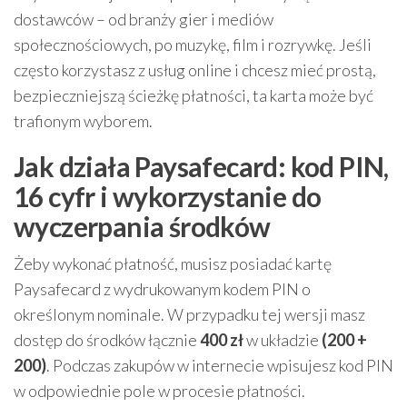
dostawców – od branży gier i mediów
społecznościowych, po muzykę, film i rozrywkę. Jeśli
często korzystasz z usług online i chcesz mieć prostą,
bezpieczniejszą ścieżkę płatności, ta karta może być
trafionym wyborem.
Jak działa Paysafecard: kod PIN,
16 cyfr i wykorzystanie do
wyczerpania środków
Żeby wykonać płatność, musisz posiadać kartę
Paysafecard z wydrukowanym kodem PIN o
określonym nominale. W przypadku tej wersji masz
dostęp do środków łącznie
400 zł
w układzie
(200 +
200)
. Podczas zakupów w internecie wpisujesz kod PIN
w odpowiednie pole w procesie płatności.