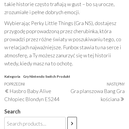
takie historie często trafiają w gust – bo są urocze,
zrozumiałe i pełne dobrych emocji.
Wybierając Perky Little Things (Gra NS), dostajesz
przygodę poprowadzoną przez cherubinka, która
prowadzi przez różne światy w poszukiwaniu tego, co
w relacjach najważniejsze. Funbox stawia tu na serce i
atmosferę, a Ty możesz zanurzyć się w tej historii
wtedy, kiedy masz na to ochotę.
Kategoria
Gry Nintendo Switch
Produkt
Nawigacja
Poprzedni
POPRZEDNI
NASTĘPNY
N
Hasbro Baby Alive
Gra planszowa Bang Gra
wpisu
wpis
w
Chłopiec Blondyn E5244
kościana
Search