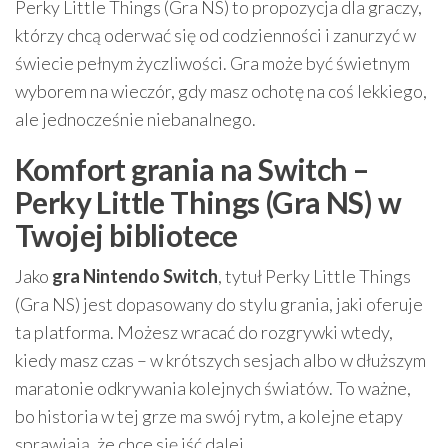
Perky Little Things (Gra NS) to propozycja dla graczy,
którzy chcą oderwać się od codzienności i zanurzyć w
świecie pełnym życzliwości. Gra może być świetnym
wyborem na wieczór, gdy masz ochotę na coś lekkiego,
ale jednocześnie niebanalnego.
Komfort grania na Switch –
Perky Little Things (Gra NS) w
Twojej bibliotece
Jako
gra Nintendo Switch
, tytuł Perky Little Things
(Gra NS) jest dopasowany do stylu grania, jaki oferuje
ta platforma. Możesz wracać do rozgrywki wtedy,
kiedy masz czas – w krótszych sesjach albo w dłuższym
maratonie odkrywania kolejnych światów. To ważne,
bo historia w tej grze ma swój rytm, a kolejne etapy
sprawiają, że chce się iść dalej.