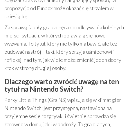
spędzać czas w dynamiczny i angażujący sposób, ta
propozycja od Funbox może okazać się strzałem w
dziesiątkę.
Za sprawą fabuły gra zachęca do odkrywania kolejnych
miejsc i sytuacji, w których pojawiają się nowe
wyzwania. To tytuł, który nie tylko ma bawić, ale też
budować nastrój – taki, który sprzyja uśmiechowi i
refleksji nad tym, jak wiele może zmienić jeden dobry
krok w stronę drugiej osoby.
Dlaczego warto zwrócić uwagę na ten
tytuł na Nintendo Switch?
Perky Little Things (Gra NS) wpisuje się w klimat gier
Nintendo Switch: jest przystępna, nastawiona na
przyjemne sesje rozgrywki i świetnie sprawdza się
zarówno w domu, jak i w podróży. To gra dla tych,