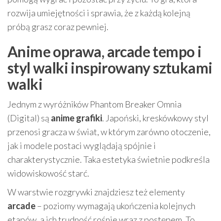
rozwija umiejętności i sprawia, że z każdą kolejną
próbą grasz coraz pewniej.
Anime oprawa, arcade tempo i
styl walki inspirowany sztukami
walki
Jednym z wyróżników Phantom Breaker Omnia
(Digital) są
anime grafiki
. Japoński, kreskówkowy styl
przenosi gracza w świat, w którym zarówno otoczenie,
jak i modele postaci wyglądają spójnie i
charakterystycznie. Taka estetyka świetnie podkreśla
widowiskowość starć.
W warstwie rozgrywki znajdziesz też elementy
arcade
– poziomy wymagają ukończenia kolejnych
etapów, a ich trudność rośnie wraz z postępem. To