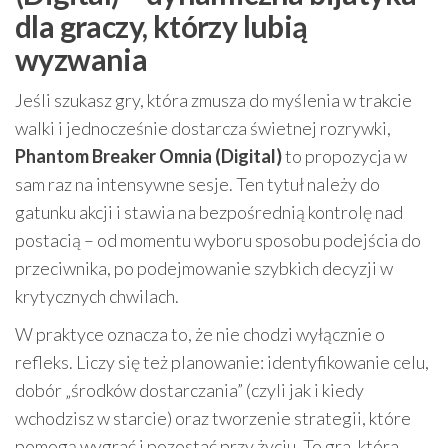
dla graczy, którzy lubią
wyzwania
Jeśli szukasz gry, która zmusza do myślenia w trakcie
walki i jednocześnie dostarcza świetnej rozrywki,
Phantom Breaker Omnia (Digital)
to propozycja w
sam raz na intensywne sesje. Ten tytuł należy do
gatunku akcji i stawia na bezpośrednią kontrolę nad
postacią – od momentu wyboru sposobu podejścia do
przeciwnika, po podejmowanie szybkich decyzji w
krytycznych chwilach.
W praktyce oznacza to, że nie chodzi wyłącznie o
refleks. Liczy się też planowanie: identyfikowanie celu,
dobór „środków dostarczania” (czyli jak i kiedy
wchodzisz w starcie) oraz tworzenie strategii, które
pomogą wygrać i pozostać przy życiu. To gra, która