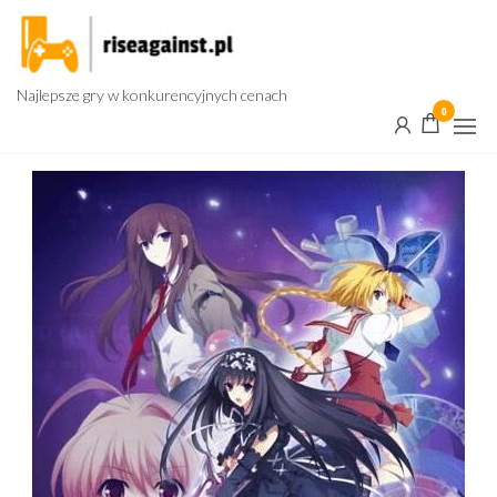
Przejdź
do
treści
Najlepsze gry w konkurencyjnych cenach
0