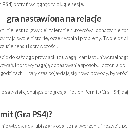
 PS4) potrafi wciągnąć na długie sesje.
— gra nastawiona na relacje
m, nie jest to „zwykłe” zbieranie surowców i odhaczanie za
y mają swoje historie, oczekiwania i problemy. Twoje dzia
czucie sensu i sprawczości.
jście do każdego przypadku z uwagą. Zamiast uniwersalneg
wyzwań, które wymagają dopasowania sposobu leczenia do
ku godzinach — cały czas pojawiają się nowe powody, by wróc
, ale satysfakcjonująca progresja, Potion Permit (Gra PS4) da
mit (Gra PS4)?
nie wtedy, gdy lubisz gry oparte na tworzeniu i rozwoju pos