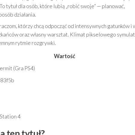
o tytuł dla osób, które lubią „robić swoje” — planować,
osób działania.
raczom, którzy chcą odpocząć od intensywnych gatunków i 
szkańców oraz własny warsztat. Klimat pikselowego symula
jemnym rytmie rozgrywki.
Wartość
ermit (Gra PS4)
83f5b
Station 4
a ten tytuł?