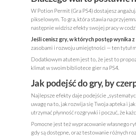
W Potion Permit (Gra PS4) dostajesz angażuj
pikselowym. To gra, która stawia na przyjemn
następnie widzisz efekty swojej pracy w cod
Jeśli cenisz gry, w których postęp wynika z
zasobami i rozwoju umiejętności — ten tytuł 
Dodatkowym atutem jest to, że jest to propozyc
klimat w swoim bibliotece gier na PS4.
Jak podejść do gry, by czer
Najlepsze efekty daje podejście „systematycz
uwagę na to, jak rozwija się Twoja apteka i j
utrzymać płynność rozgrywki i poczuć, że każd
Pomocne jest też wypracowanie własnego rytm
gdy są dostępne, oraz testowanie różnych ro