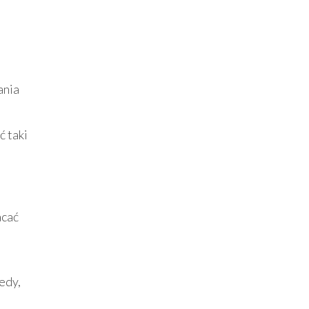
ania
ć taki
acać
edy,