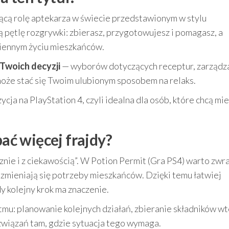
ącą rolę aptekarza w świecie przedstawionym w stylu
ą pętlę rozgrywki: zbierasz, przygotowujesz i pomagasz, a
ziennym życiu mieszkańców.
 Twoich decyzji
— wyborów dotyczących receptur, zarządz
może stać się Twoim ulubionym sposobem na relaks.
ja na PlayStation 4, czyli idealna dla osób, które chcą mie
pać więcej frajdy?
nie i z ciekawością”. W Potion Permit (Gra PS4) warto zwr
ak zmieniają się potrzeby mieszkańców. Dzięki temu łatwiej
y kolejny krok ma znaczenie.
u: planowanie kolejnych działań, zbieranie składników wt
związań tam, gdzie sytuacja tego wymaga.