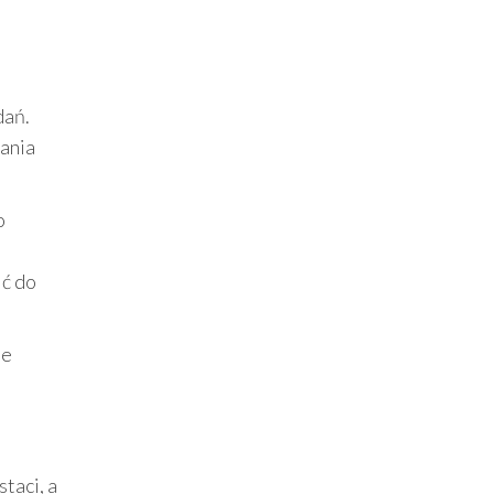
dań.
łania
o
ić do
je
taci, a