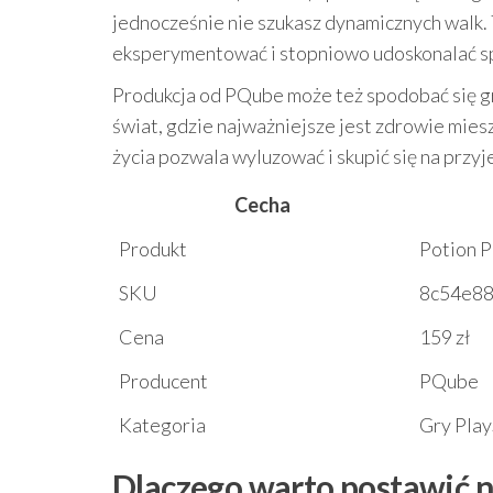
jednocześnie nie szukasz dynamicznych walk. T
eksperymentować i stopniowo udoskonalać sp
Produkcja od PQube może też spodobać się g
świat, gdzie najważniejsze jest zdrowie mie
życia pozwala wyluzować i skupić się na przy
Cecha
Produkt
Potion P
SKU
8c54e88
Cena
159 zł
Producent
PQube
Kategoria
Gry Play
Dlaczego warto postawić n