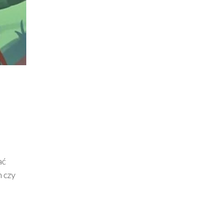
ać
m czy