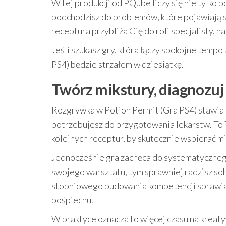
W tej produkcji od PQube liczy się nie tylko p
podchodzisz do problemów, które pojawiają s
receptura przybliża Cię do roli specjalisty, n
Jeśli szukasz gry, która łączy spokojne tempo
PS4) będzie strzałem w dziesiątkę.
Twórz mikstury, diagnozuj 
Rozgrywka w Potion Permit (Gra PS4) stawia 
potrzebujesz do przygotowania lekarstw. To Ty
kolejnych receptur, by skutecznie wspierać 
Jednocześnie gra zachęca do systematycznego
swojego warsztatu, tym sprawniej radzisz sob
stopniowego budowania kompetencji sprawia, 
pośpiechu.
W praktyce oznacza to więcej czasu na kreat