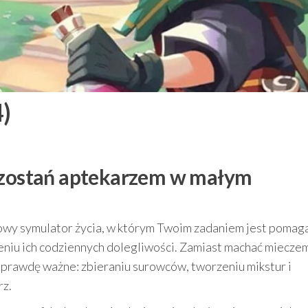
)
— zostań aptekarzem w małym
lowy symulator życia, w którym Twoim zadaniem jest pomag
eniu ich codziennych dolegliwości. Zamiast machać miecze
naprawdę ważne: zbieraniu surowców, tworzeniu mikstur i
rz.