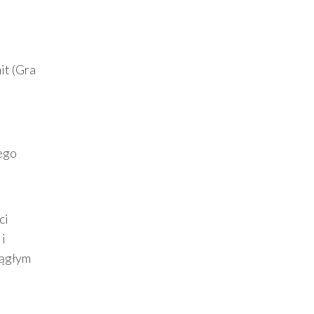
it (Gra
zego
ci
 i
iągłym