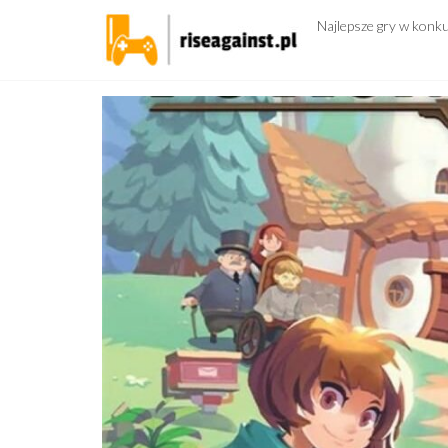
Przejdź
Najlepsze gry w konk
do
treści