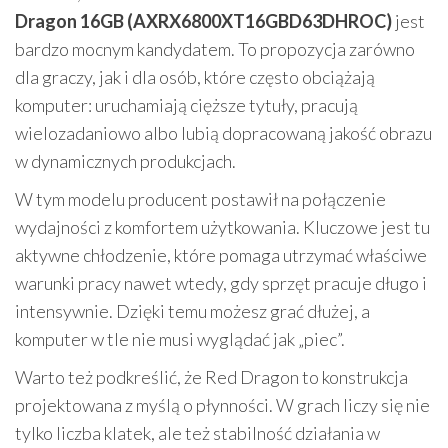
Dragon 16GB (AXRX6800XT16GBD63DHROC)
jest
bardzo mocnym kandydatem. To propozycja zarówno
dla graczy, jak i dla osób, które często obciążają
komputer: uruchamiają cięższe tytuły, pracują
wielozadaniowo albo lubią dopracowaną jakość obrazu
w dynamicznych produkcjach.
W tym modelu producent postawił na połączenie
wydajności z komfortem użytkowania. Kluczowe jest tu
aktywne chłodzenie, które pomaga utrzymać właściwe
warunki pracy nawet wtedy, gdy sprzęt pracuje długo i
intensywnie. Dzięki temu możesz grać dłużej, a
komputer w tle nie musi wyglądać jak „piec”.
Warto też podkreślić, że Red Dragon to konstrukcja
projektowana z myślą o płynności. W grach liczy się nie
tylko liczba klatek, ale też stabilność działania w