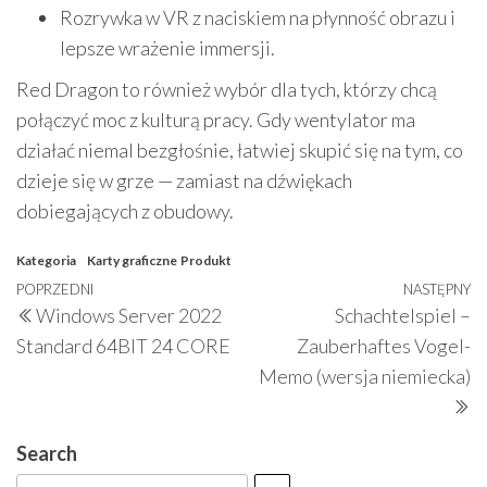
Rozrywka w VR z naciskiem na płynność obrazu i
lepsze wrażenie immersji.
Red Dragon to również wybór dla tych, którzy chcą
połączyć moc z kulturą pracy. Gdy wentylator ma
działać niemal bezgłośnie, łatwiej skupić się na tym, co
dzieje się w grze — zamiast na dźwiękach
dobiegających z obudowy.
Kategoria
Karty graficzne
Produkt
Nawigacja
Poprzedni
POPRZEDNI
NASTĘPNY
N
Windows Server 2022
Schachtelspiel –
wpisu
wpis
w
Standard 64BIT 24 CORE
Zauberhaftes Vogel-
Memo (wersja niemiecka)
Search