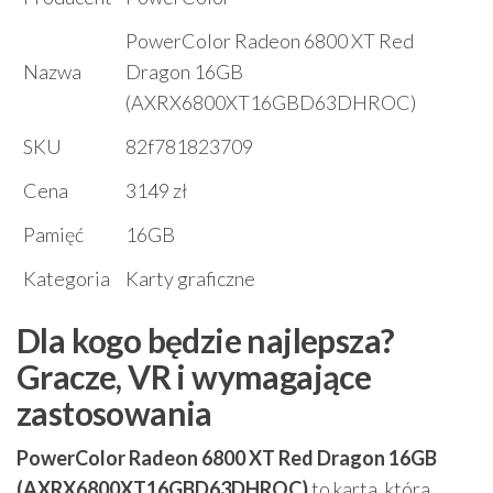
PowerColor Radeon 6800 XT Red
Nazwa
Dragon 16GB
(AXRX6800XT16GBD63DHROC)
SKU
82f781823709
Cena
3149 zł
Pamięć
16GB
Kategoria
Karty graficzne
Dla kogo będzie najlepsza?
Gracze, VR i wymagające
zastosowania
PowerColor Radeon 6800 XT Red Dragon 16GB
(AXRX6800XT16GBD63DHROC)
to karta, która