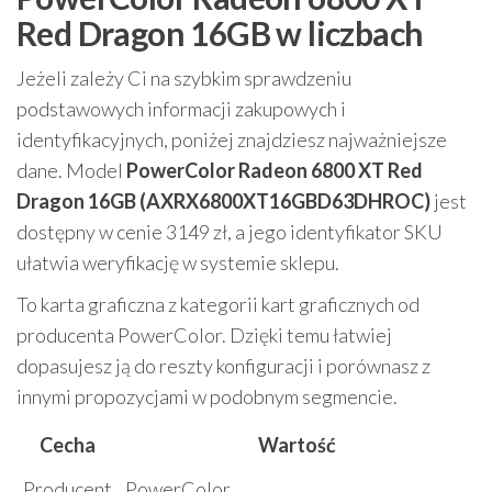
Red Dragon 16GB w liczbach
Jeżeli zależy Ci na szybkim sprawdzeniu
podstawowych informacji zakupowych i
identyfikacyjnych, poniżej znajdziesz najważniejsze
dane. Model
PowerColor Radeon 6800 XT Red
Dragon 16GB (AXRX6800XT16GBD63DHROC)
jest
dostępny w cenie 3149 zł, a jego identyfikator SKU
ułatwia weryfikację w systemie sklepu.
To karta graficzna z kategorii kart graficznych od
producenta PowerColor. Dzięki temu łatwiej
dopasujesz ją do reszty konfiguracji i porównasz z
innymi propozycjami w podobnym segmencie.
Cecha
Wartość
Producent
PowerColor