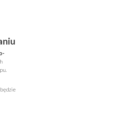
aniu
o-
ch
pu.
 będzie