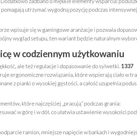
ie. Dodatkowo zadbano o miękkie elementy wsparcia: podusz
e pomagają utrzymać wygodną pozycję podczas intensywne
obrze wpisuje się w gamingowe aranżacje i pozwala dopaso
z spójny wygląd setupu, ten wariant będzie naturalnym wybo
żnicę w codziennym użytkowaniu
kkość, ale też regulacje i dopasowanie do sylwetki.
1337
ruje ergonomiczne rozwiązania, które wspierają ciało w tra
nane z pianki o wysokiej gęstości, a całość uzupełnia podu
mentów, które najczęściej „pracują” podczas grania:
esuwać w górę i w dół, co ułatwia ustawienie wysokości pod
 podparcie ramion, mniejsze napięcie w barkach i wygodniej