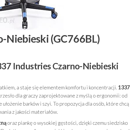
o-Niebieski (GC766BL)
337 Industries Czarno-Niebieski
tkiem, a staje się elementem komfortu i koncentracji.
1337
krzesło dla graczy zaprojektowane z myślą o ergonomii: od
łożenie barków i szyi. To propozycja dla osób, które chcą
wania z jakości materiałów.
zną
oraz piankę o wysokiej gęstości, dzięki czemu siedzisko