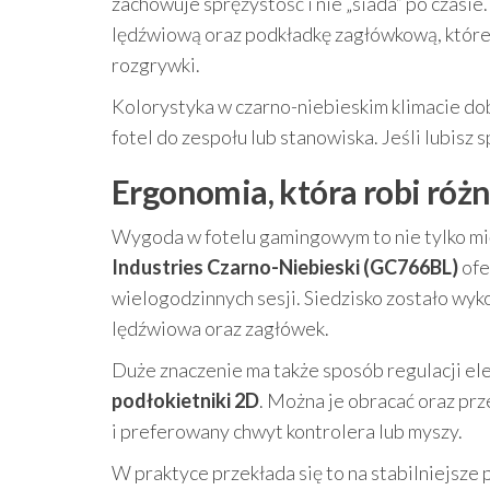
zachowuje sprężystość i nie „siada” po czas
lędźwiową oraz podkładkę zagłówkową, któr
rozgrywki.
Kolorystyka w czarno-niebieskim klimacie d
fotel do zespołu lub stanowiska. Jeśli lubis
Ergonomia, która robi ró
Wygoda w fotelu gamingowym to nie tylko mię
Industries Czarno-Niebieski (GC766BL)
ofe
wielogodzinnych sesji. Siedzisko zostało wyko
lędźwiowa oraz zagłówek.
Duże znaczenie ma także sposób regulacji ele
podłokietniki 2D
. Można je obracać oraz prz
i preferowany chwyt kontrolera lub myszy.
W praktyce przekłada się to na stabilniejsze