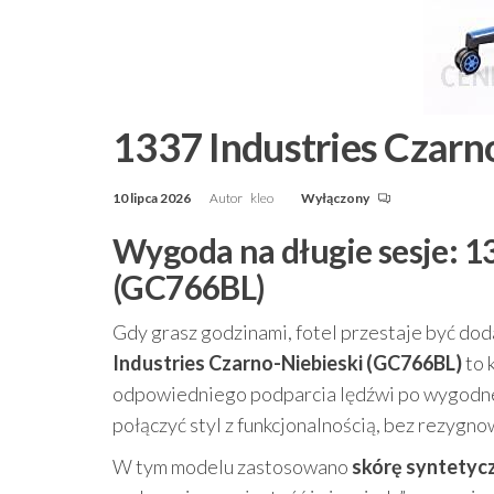
1337 Industries Czarn
10 lipca 2026
Autor
kleo
Wyłączony
Wygoda na długie sesje: 1
(GC766BL)
Gdy grasz godzinami, fotel przestaje być doda
Industries Czarno-Niebieski (GC766BL)
to 
odpowiedniego podparcia lędźwi po wygodne u
połączyć styl z funkcjonalnością, bez rezygno
W tym modelu zastosowano
skórę syntetyc