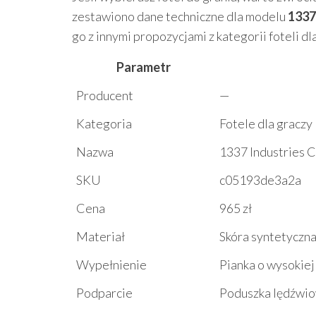
zestawiono dane techniczne dla modelu
1337
go z innymi propozycjami z kategorii foteli dl
Parametr
Producent
—
Kategoria
Fotele dla graczy
Nazwa
1337 Industries 
SKU
c05193de3a2a
Cena
965 zł
Materiał
Skóra syntetyczn
Wypełnienie
Pianka o wysokiej
Podparcie
Poduszka lędźwio