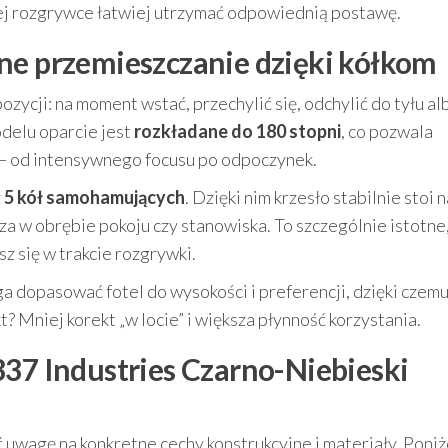
j rozgrywce łatwiej utrzymać odpowiednią postawę.
ne przemieszczanie dzięki kółkom
ycji: na moment wstać, przechylić się, odchylić do tyłu al
odelu oparcie jest
rozkładane do 180 stopni
, co pozwala
— od intensywnego focusu po odpoczynek.
z
5 kół samohamujących
. Dzięki nim krzesło stabilnie stoi n
za w obrębie pokoju czy stanowiska. To szczególnie istotne
sz się w trakcie rozgrywki.
a dopasować fotel do wysokości i preferencji, dzięki czem
? Mniej korekt „w locie” i większa płynność korzystania.
337 Industries Czarno-Niebieski
ć uwagę na konkretne cechy konstrukcyjne i materiały. Poniż