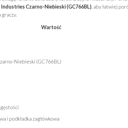
 Industries Czarno-Niebieski (GC766BL)
, aby łatwiej po
a graczy.
Wartość
Czarno-Niebieski (GC766BL)
a
 gęstości
wa i podkładka zagłówkowa