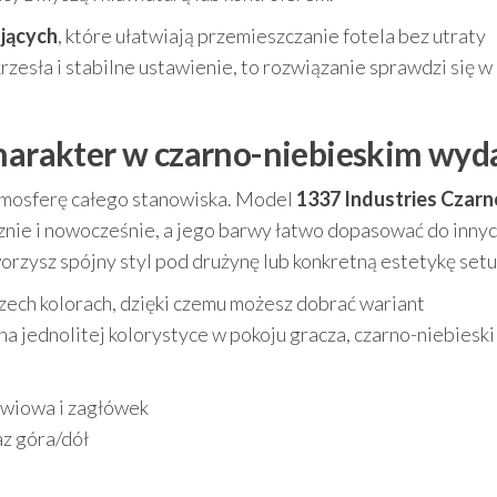
jących
, które ułatwiają przemieszczanie fotela bez utraty
 krzesła i stabilne ustawienie, to rozwiązanie sprawdzi się w
charakter w czarno-niebieskim wyd
tmosferę całego stanowiska. Model
1337 Industries Czarn
znie i nowocześnie, a jego barwy łatwo dopasować do inny
rzysz spójny styl pod drużynę lub konkretną estetykę setu
zech kolorach, dzięki czemu możesz dobrać wariant
na jednolitej kolorystyce w pokoju gracza, czarno-niebieski
źwiowa i zagłówek
z góra/dół