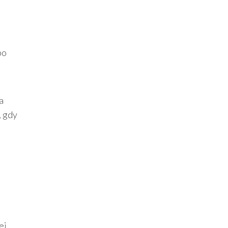
bo
a
, gdy
u
ej