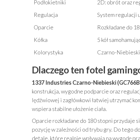
Podłokietniki
2D: obrót oraz reg
Regulacja
System regulacji 
Oparcie
Rozkładane do 18
Kółka
5 kół samohamują
Kolorystyka
Czarno-Niebieski
Dlaczego ten fotel gamin
1337 Industries Czarno-Niebieski (GC766B
konstrukcja, wygodne podparcie oraz regula
lędźwiowej i zagłówkowi łatwiej utrzymać kom
wspiera stabilne ułożenie ciała.
Oparcie rozkładane do 180 stopni przydaje się
pozycję w zależności od trybu gry. Do tego d
detale, które realnie wpływają na wygodę pra