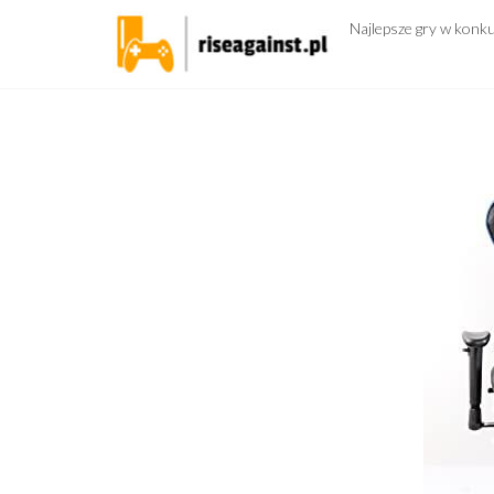
Przejdź
Najlepsze gry w konk
do
treści