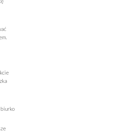
kę
j
wać
rem.
kcie
szka
 biurko
sze