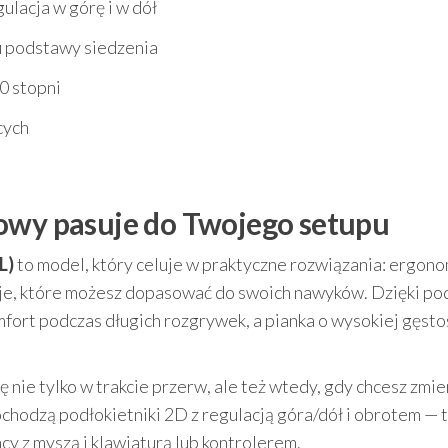
ulacja w górę i w dół
u podstawy siedzenia
0 stopni
cych
gowy pasuje do Twojego setupu
L)
to model, który celuje w praktyczne rozwiązania: ergon
cje, które możesz dopasować do swoich nawyków. Dzięki po
fort podczas długich rozgrywek, a pianka o wysokiej gęsto
 nie tylko w trakcie przerw, ale też wtedy, gdy chcesz zmie
ochodzą podłokietniki 2D z regulacją góra/dół i obrotem — 
cy z myszą i klawiaturą lub kontrolerem.