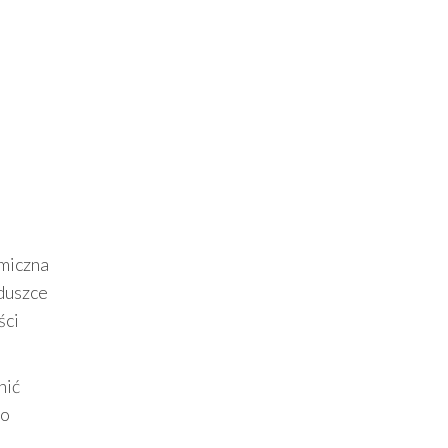
omiczna
duszce
ści
nić
to