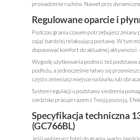
prowadzenie ruchów. Nawet przy dynamiczne
Regulowane oparcie i płyn
Podczas grania czasem potrzebujesz zmiany poz
zająć bardziej relaksującą postawę. W tym m
dopasować komfort do aktualnej aktywności 
Wygodę użytkowania podnosi też podstawa 
podłożu, a jednocześnie łatwo się przemieszc
często zmieniasz miejsce na biurku lub obraca
System regulacji u podstawy siedzenia pomag
siedzisko pracuje razem z Twoją pozycją. Efekt
Specyfikacja techniczna 1
(GC766BL)
Jeśli wybierasz fotel do grania, warto zwróci