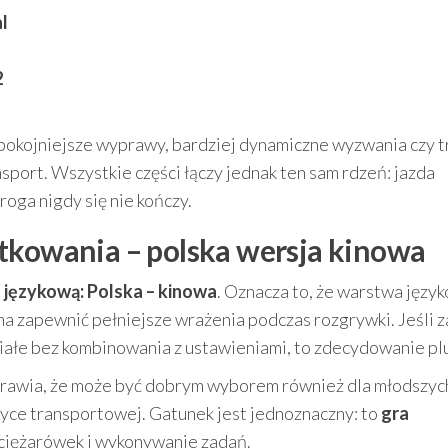
l
2
 spokojniejsze wyprawy, bardziej dynamiczne wyzwania czy t
sport. Wszystkie części łączy jednak ten sam rdzeń: jazda
roga nigdy się nie kończy.
tkowania – polska wersja kinowa
 językową: Polska – kinowa
. Oznacza to, że warstwa języ
a zapewnić pełniejsze wrażenia podczas rozgrywki. Jeśli z
umiałe bez kombinowania z ustawieniami, to zdecydowanie pl
sprawia, że może być dobrym wyborem również dla młodszyc
yce transportowej. Gatunek jest jednoznaczny: to
gra
 ciężarówek i wykonywanie zadań.