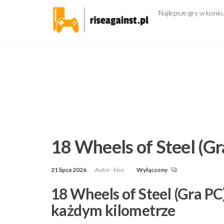
Przejdź
Najlepsze gry w konk
do
treści
18 Wheels of Steel (Gr
21 lipca 2026
Autor
kleo
Wyłączony
18 Wheels of Steel (Gra PC)
każdym kilometrze