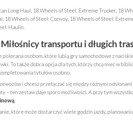
can Long Haul, 18 Wheels of Steel: Extreme Trucker, 18 W
al, 18 Wheels of Steel: Convoy, 18 Wheels of Steel: Extrem
eel: Haulin.
 Miłośnicy transportu i długich tra
e polecana osobom, które lubią gry samochodowe z naciski
ki. To także dobra opcja dla tych, którzy chcą mieć w bibl
ci kompletowania tytułów osobno.
rzewozów i chcesz przełączać się między różnymi odsłonami
nty – ten zestaw daje sporo możliwości. A przy tym wszystko
kinową
.
e, które może dostarczyć wiele godzin jazdy, planowania