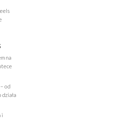
heels
e
s
em na
iotece
 – od
 działa
 i