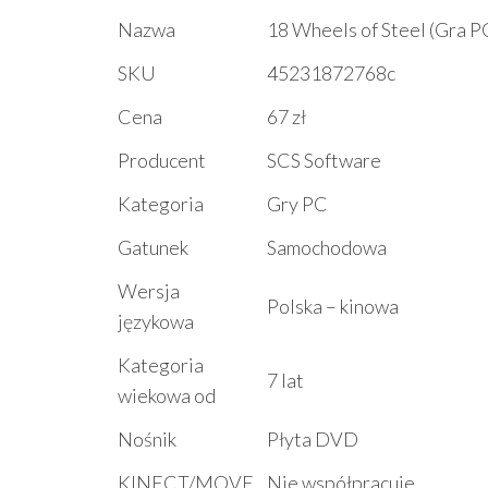
Nazwa
18 Wheels of Steel (Gra P
SKU
45231872768c
Cena
67 zł
Producent
SCS Software
Kategoria
Gry PC
Gatunek
Samochodowa
Wersja
Polska – kinowa
językowa
Kategoria
7 lat
wiekowa od
Nośnik
Płyta DVD
KINECT/MOVE
Nie współpracuje