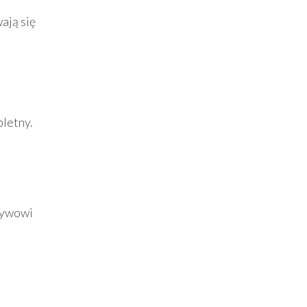
ają się
pletny.
otywowi