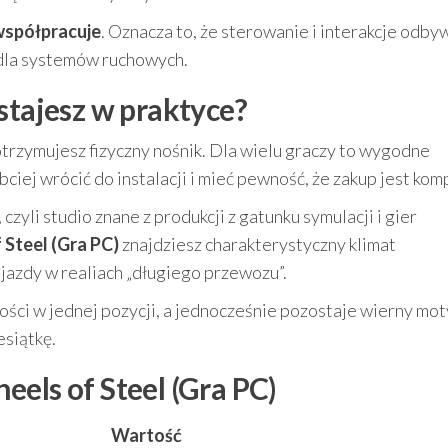
spółpracuje
. Oznacza to, że sterowanie i interakcje odbyw
dla systemów ruchowych.
stajesz w praktyce?
 otrzymujesz fizyczny nośnik. Dla wielu graczy to wygodne
ciej wrócić do instalacji i mieć pewność, że zakup jest kom
, czyli studio znane z produkcji z gatunku symulacji i gier
 Steel (Gra PC)
znajdziesz charakterystyczny klimat
 jazdy w realiach „długiego przewozu”.
tości w jednej pozycji, a jednocześnie pozostaje wierny m
esiątkę.
els of Steel (Gra PC)
Wartość