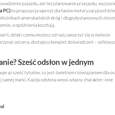
o prowadzenie pojazdu, ale też planowanie przejazdu, wyczuci
a PC)
to propozycja wprost dla fanów motoryzacyjnych kli
miłośnikach amerykańskich dróg i długodystansowych zlece
enie, a opóźnienia kosztują.
serii, dzięki czemu możesz od razu zanurzyć się w świecie
aczynać od zera, dostajesz komplet doświadczeń – od klasy
anie? Sześć odsłon w jednym
je aż sześć tytułów, co jest świetnym rozwiązaniem dla os
ej samej marki. Każda odsłona wnosi własny charakter: inne
ul