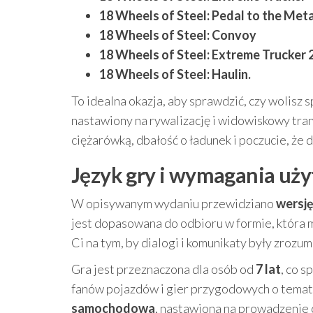
18 Wheels of Steel: Pedal to the Meta
18 Wheels of Steel: Convoy
18 Wheels of Steel: Extreme Trucker 
18 Wheels of Steel: Haulin.
To idealna okazja, aby sprawdzić, czy wolisz
nastawiony na rywalizację i widowiskowy tran
ciężarówką, dbałość o ładunek i poczucie, że d
Język gry i wymagania uży
W opisywanym wydaniu przewidziano
wersję
jest dopasowana do odbioru w formie, która m
Ci na tym, by dialogi i komunikaty były zroz
Gra jest przeznaczona dla osób od
7 lat
, co 
fanów pojazdów i gier przygodowych o temat
samochodowa
, nastawiona na prowadzenie