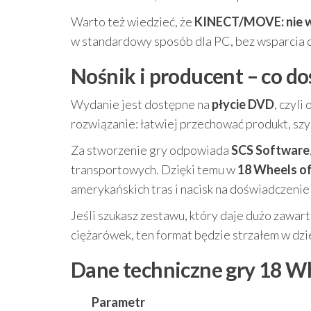
Warto też wiedzieć, że
KINECT/MOVE: nie w
w standardowy sposób dla PC, bez wsparcia 
Nośnik i producent – co do
Wydanie jest dostępne na
płycie DVD
, czyli
rozwiązanie: łatwiej przechować produkt, szyb
Za stworzenie gry odpowiada
SCS Software
transportowych. Dzięki temu w
18 Wheels of
amerykańskich tras i nacisk na doświadczenie
Jeśli szukasz zestawu, który daje dużo zawar
ciężarówek, ten format będzie strzałem w dzi
Dane techniczne gry 18 Whe
Parametr