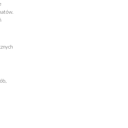
e
matów.
ń
cznych
ób,