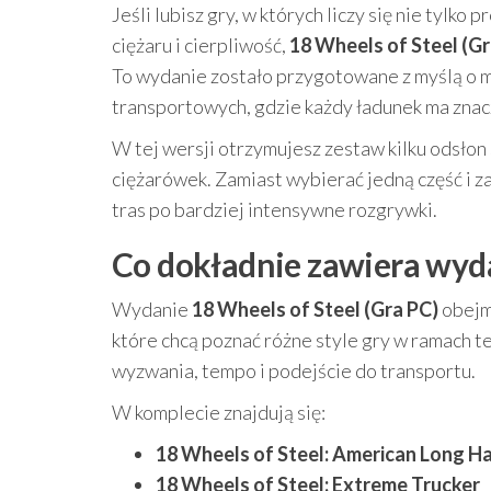
Jeśli lubisz gry, w których liczy się nie tylk
ciężaru i cierpliwość,
18 Wheels of Steel (Gr
To wydanie zostało przygotowane z myślą o 
transportowych, gdzie każdy ładunek ma znacz
W tej wersji otrzymujesz zestaw kilku odsłon 
ciężarówek. Zamiast wybierać jedną część i z
tras po bardziej intensywne rozgrywki.
Co dokładnie zawiera wyd
Wydanie
18 Wheels of Steel (Gra PC)
obejmu
które chcą poznać różne style gry w ramach t
wyzwania, tempo i podejście do transportu.
W komplecie znajdują się:
18 Wheels of Steel: American Long Ha
18 Wheels of Steel: Extreme Trucker