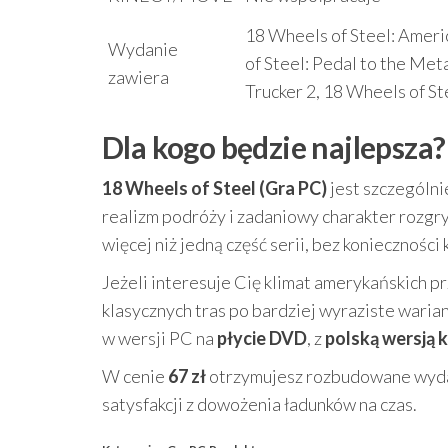
18 Wheels of Steel: Ameri
Wydanie
of Steel: Pedal to the Met
zawiera
Trucker 2, 18 Wheels of St
Dla kogo będzie najlepsza?
18 Wheels of Steel (Gra PC)
jest szczególni
realizm podróży i zadaniowy charakter rozgryw
więcej niż jedną część serii, bez koniecznoś
Jeżeli interesuje Cię klimat amerykańskich p
klasycznych tras po bardziej wyraziste waria
w wersji PC na
płycie DVD
, z
polską wersją 
W cenie
67 zł
otrzymujesz rozbudowane wydani
satysfakcji z dowożenia ładunków na czas.