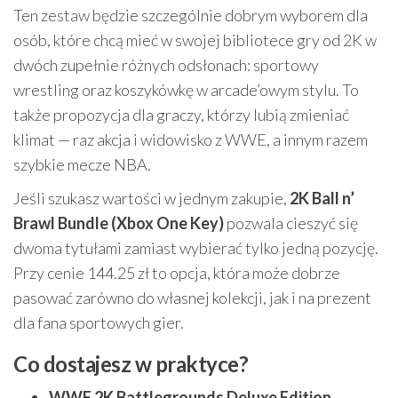
Ten zestaw będzie szczególnie dobrym wyborem dla
osób, które chcą mieć w swojej bibliotece gry od 2K w
dwóch zupełnie różnych odsłonach: sportowy
wrestling oraz koszykówkę w arcade’owym stylu. To
także propozycja dla graczy, którzy lubią zmieniać
klimat — raz akcja i widowisko z WWE, a innym razem
szybkie mecze NBA.
Jeśli szukasz wartości w jednym zakupie,
2K Ball n’
Brawl Bundle (Xbox One Key)
pozwala cieszyć się
dwoma tytułami zamiast wybierać tylko jedną pozycję.
Przy cenie 144.25 zł to opcja, która może dobrze
pasować zarówno do własnej kolekcji, jak i na prezent
dla fana sportowych gier.
Co dostajesz w praktyce?
WWE 2K Battlegrounds Deluxe Edition
—