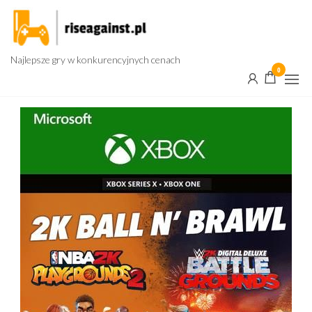
Przejdź
do
treści
Najlepsze gry w konkurencyjnych cenach
0