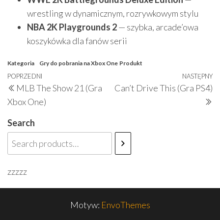
wrestling w dynamicznym, rozrywkowym stylu
NBA 2K Playgrounds 2
— szybka, arcade’owa
koszykówka dla fanów serii
Kategoria
Gry do pobrania na Xbox One
Produkt
Nawigacja
Poprzedni
POPRZEDNI
NASTĘPNY
N
MLB The Show 21 (Gra
Can’t Drive This (Gra PS4)
wpisu
wpis
w
Xbox One)
Search
zzzzz
Motyw:
EnvoThemes