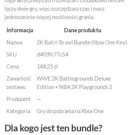
najpraktyczniejszych rozwiązań. Dodatkowo zestaw
łączy dwie gry, więc oszczędzasz czas i masz
jednocześnie więcej możliwości grania.
Informacja
Dane produktu
Nazwa
2K Ball n’ Brawl Bundle (Xbox One Key)
SKU
d4f2ffc77c54
Cena
144.25 zł
Zawartość
WWE 2K Battlegrounds Deluxe
zestawu
Edition + NBA 2K Playgrounds 2
Producent
—
Kategoria
Gry do pobrania na Xbox One
Dla kogo jest ten bundle?