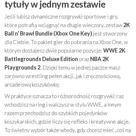
tytuły w jednym zestawie
Jeśli lubisz dynamiczne rozgrywki sportowe i gry,
które potrafią wciągnąć na długie wieczory, zestaw
2K
Ball n’ Brawl Bundle (Xbox One Key)
jest stworzony
dla Ciebie. To pakiet gier do pobrania na Xbox One, w
którym dostajesz dwie popularne pozycje:
WWE 2K
Battlegrounds Deluxe Edition
oraz
NBA 2K
Playgrounds 2
. Dzięki temu w jednej paczce masz
zarówno wrestling pełen akcji, jak i zręcznościową,
arcade’ową koszykówkę.
W praktyce oznacza to różnorodność rozgrywki: raz
wchodzisz na ring i walczysz w stylu WWE, a innym
razem przechodzisz do szybkich pojedynków
koszykarskich, gdzie liczy się refleks i kreatywne akcje.
To świetny wybór także wtedy, gdy chcesz mieć „coś na