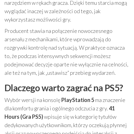
narzędziem w rękach gracza. Dzięki temu starcia mogą
wyglądać inaczej w zależności od tego, jak
wykorzystasz możliwości gry.
Producent stawia na połączenie nowoczesnego
arsenału z mechanikami, które wprowadzają do
rozgrywki kontrolę nad sytuacją. W praktyce oznacza
to, że podczas intensywnych sekwencji możesz
podejmować decyzje oparte nie wyłącznie na celności,
ale też na tym, jak „ustawisz” przebieg wydarzeń.
Dlaczego warto zagrać na PS5?
Wybór wersji na konsolę
PlayStation 5
ma znaczenie
dla komfortu grania i ogólnego odczucia z gry.
41
Hours (Gra PS5)
wpisuje się w kategorię tytułów
dedykowanych użytkownikom, którzy oczekują płynnej
akcji oraz nowoczesnego podejścia do interakcji z