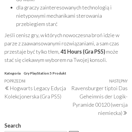
dla graczy zainteresowanych technologią i
nietypowymi mechanikami sterowania
przebiegiem starć
Jeśli cenisz gry, w których nowoczesna broń idzie w
parze z zaawansowanymi rozwiązaniami, a sam czas
przestaje być tylko tłem,
41 Hours (Gra PS5)
może
stać się ciekawym wyborem na Twojej konsoli.
Kategoria
Gry PlayStation 5
Produkt
Nawigacja
Poprzedni
POPRZEDNI
NASTĘPNY
N
Hogwarts Legacy Edycja
Ravensburger tiptoi Das
wpisu
wpis
w
Kolekcjonerska (Gra PS5)
Geheimnis der Logik-
Pyramide 00120 (wersja
niemiecka)
Search