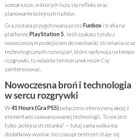
scenariusze, w których liczy się refleks oraz
planowanie kolejnych ruchów.
Gra została przygotowana przez
Funbox
i trafia na
platformę
PlayStation 5
. Jeśli szukasz tytułu z
nowoczesnym podejściem do mechaniki strzelania oraz
technologicznych rozwiązań, które wpływają na tempo
rozgrywki, to właśnie ten kierunek może Cię
zainteresować.
Nowoczesna broń i technologia
w sercu rozgrywki
W
41 Hours (Gra PS5)
połączono intensywną akcję z
elementami zaawansowanej technologii. To nie jest
tylko „kolejna strzelanka” — tutaj sama walka ma
dodatkowy wymiar, bo czasoprzestrzeń staje się