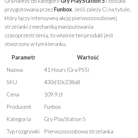
Gra należy do kategorii
Gry PlayStation 5
i została
przygotowana przez
Funbox
. Jeśli zależy Ci na tytule,
który łączy intensywną akcję pierwszoosobowej
strzelanki z mechaniką manipulowania
czasoprzestrzenią, to właśnie ten produkt jest
stworzony w tym kierunku.
Parametr
Wartość
Nazwa
41 Hours (Gra PS5)
SKU
430d10c238a8
Cena
109.9 zł
Producent
Funbox
Kategoria
Gry PlayStation 5
Typ rozgrywki
Pierwszoosobowa strzelanka