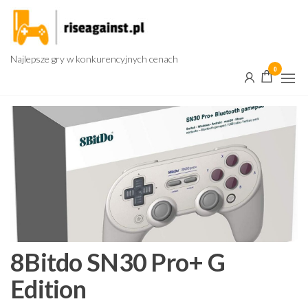
Przejdź
do
treści
Najlepsze gry w konkurencyjnych cenach
0
8Bitdo SN30 Pro+ G
Edition