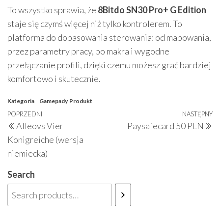
To wszystko sprawia, że
8Bitdo SN30 Pro+ G Edition
staje się czymś więcej niż tylko kontrolerem. To
platforma do dopasowania sterowania: od mapowania,
przez parametry pracy, po makra i wygodne
przełączanie profili, dzięki czemu możesz grać bardziej
komfortowo i skutecznie.
Kategoria
Gamepady
Produkt
Nawigacja
Poprzedni
POPRZEDNI
NASTĘPNY
N
Alleovs Vier
Paysafecard 50 PLN
wpisu
wpis
w
Konigreiche (wersja
niemiecka)
Search