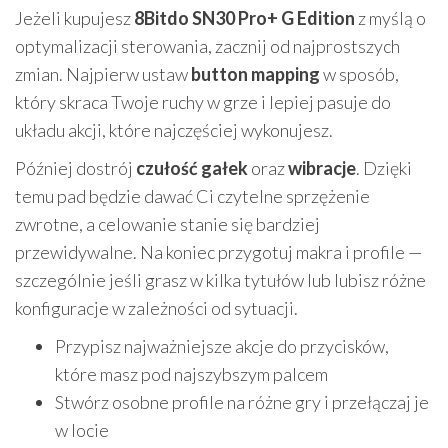
Jeżeli kupujesz
8Bitdo SN30 Pro+ G Edition
z myślą o
optymalizacji sterowania, zacznij od najprostszych
zmian. Najpierw ustaw
button mapping
w sposób,
który skraca Twoje ruchy w grze i lepiej pasuje do
układu akcji, które najczęściej wykonujesz.
Później dostrój
czułość gałek
oraz
wibracje
. Dzięki
temu pad będzie dawać Ci czytelne sprzężenie
zwrotne, a celowanie stanie się bardziej
przewidywalne. Na koniec przygotuj makra i profile —
szczególnie jeśli grasz w kilka tytułów lub lubisz różne
konfiguracje w zależności od sytuacji.
Przypisz najważniejsze akcje do przycisków,
które masz pod najszybszym palcem
Stwórz osobne profile na różne gry i przełączaj je
w locie