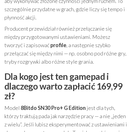
aby wykonywać złożone czynności jednym ruchem. To
szczególnie przydatne w grach, gdzie liczy się tempo i
płynność akcji.
Producent przewidział również przełączanie się
między przygotowanymi ustawieniami. Możesz
tworzyć i zapisować
profile
, a następnie szybko
przełączać się między nimi — np. osobno pod różne gry,
tryby rozgrywki albo różne style grania.
Dla kogo jest ten gamepad i
dlaczego warto zapłacić 169,99
zł?
Model
8Bitdo SN30 Pro+ G Edition
jest dla tych,
którzy traktują pada jak narzędzie pracy — a nie „jeden
z wielu”. Jeśli lubisz eksperymentować z ustawieniami i