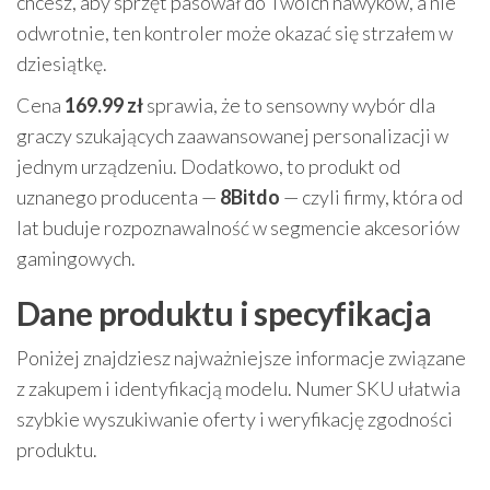
chcesz, aby sprzęt pasował do Twoich nawyków, a nie
odwrotnie, ten kontroler może okazać się strzałem w
dziesiątkę.
Cena
169.99 zł
sprawia, że to sensowny wybór dla
graczy szukających zaawansowanej personalizacji w
jednym urządzeniu. Dodatkowo, to produkt od
uznanego producenta —
8Bitdo
— czyli firmy, która od
lat buduje rozpoznawalność w segmencie akcesoriów
gamingowych.
Dane produktu i specyfikacja
Poniżej znajdziesz najważniejsze informacje związane
z zakupem i identyfikacją modelu. Numer SKU ułatwia
szybkie wyszukiwanie oferty i weryfikację zgodności
produktu.