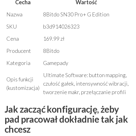
Cecha
Wartość
Nazwa
8Bitdo SN30 Pro+ G Edition
SKU
b3d914026323
Cena
169.99 zł
Producent
8Bitdo
Kategoria
Gamepady
Ultimate Software: button mapping,
Opis funkcji
czułość gałek, intensywność wibracji,
(kustomizacja)
tworzenie makr, przełączanie profili
Jak zacząć konfigurację, żeby
pad pracował dokładnie tak jak
chcesz