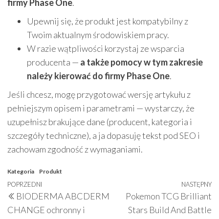
firmy Phase One
.
Upewnij się, że produkt jest kompatybilny z
Twoim aktualnym środowiskiem pracy.
W razie wątpliwości korzystaj ze wsparcia
producenta —
a także pomocy w tym zakresie
należy kierować do firmy Phase One
.
Jeśli chcesz, mogę przygotować wersję artykułu z
pełniejszym opisem i parametrami — wystarczy, że
uzupełnisz brakujące dane (producent, kategoria i
szczegóły techniczne), a ja dopasuję tekst pod SEO i
zachowam zgodność z wymaganiami.
Kategoria
Produkt
Nawigacja
Poprzedni
POPRZEDNI
NASTĘPNY
N
BIODERMA ABCDERM
Pokemon TCG Brilliant
wpisu
wpis
w
CHANGE ochronny i
Stars Build And Battle