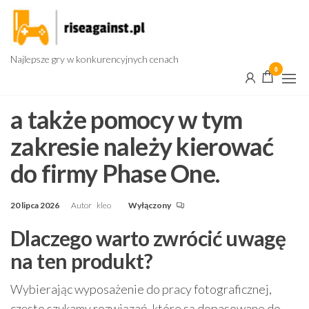
Przejdź
do
treści
Najlepsze gry w konkurencyjnych cenach
0
a także pomocy w tym
zakresie należy kierować
do firmy Phase One.
20 lipca 2026
Autor
kleo
Wyłączony
Dlaczego warto zwrócić uwagę
na ten produkt?
Wybierając wyposażenie do pracy fotograficznej,
często szukamy rozwiązań, które są dopasowane do