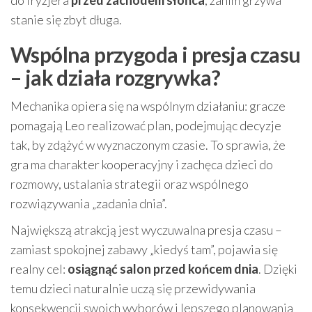
do fryzjera
przed zachodem słońca
, zanim grzywa
stanie się zbyt długa.
Wspólna przygoda i presja czasu
– jak działa rozgrywka?
Mechanika opiera się na wspólnym działaniu: gracze
pomagają Leo realizować plan, podejmując decyzje
tak, by zdążyć w wyznaczonym czasie. To sprawia, że
gra ma charakter kooperacyjny i zachęca dzieci do
rozmowy, ustalania strategii oraz wspólnego
rozwiązywania „zadania dnia”.
Największą atrakcją jest wyczuwalna presja czasu –
zamiast spokojnej zabawy „kiedyś tam”, pojawia się
realny cel:
osiągnąć salon przed końcem dnia
. Dzięki
temu dzieci naturalnie uczą się przewidywania
konsekwencji swoich wyborów i lepszego planowania