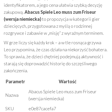
identyfikatorem, a jego cena ułatwia szybką decyzję
zakupową.
Abacus Spiele Leo muss zum Friseur
(wersja niemiecka)
to propozycja w kategorii gier
dziecięcych, przygotowana z myślą o rodzinnej
rozgrywce i zabawie w „misję” z wyraźnym terminem.
W grze liczy się każdy krok – a w tle rosnąca grzywa
Leo przypomina, że czas działa na niekorzyść bohatera.
To sprawia, że dzieci chętniej podejmują aktywność i
starają się doprowadzić historię do szczęśliwego
zakończenia.
Parametr
Wartość
Abacus Spiele Leo muss zum Friseur
Nazwa
(wersja niemiecka)
SKU
e0e87cacefa7