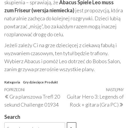
skupienia – sprawiają, że
Abacus Spiele Leo muss
zum Friseur (wersja niemiecka)
jest propozycją, która
naturalnie zachęca do kolejnej rozgrywki. Dzieci lubią
powtarzać „misję”, bo za każdym razem mogą inaczej
rozplanować drogę do celu.
Jeżeli zależy Ci na grze dziecięcej z ciekawą fabułą i
wyzwaniem czasowym, ten tytuł będzie trafiony.
Wybierz Abacus i pomóż Leo dotrzeć do Bobos Salon,
zanim grzywa przerośnie wszystkie plany.
Kategoria
Gry dziecięce
Produkt
Nawigacja
Poprzedni
POPRZEDNI
NASTĘPNY
N
Gra planszowa Trefl 20
Guitar Hero 3: Legends of
wpisu
wpis
w
sekund Challenge 01934
Rock + gitara (Gra PC)
Search