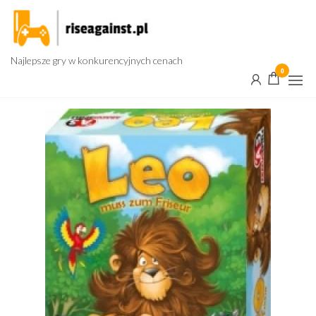
Przejdź
do
treści
Najlepsze gry w konkurencyjnych cenach
0