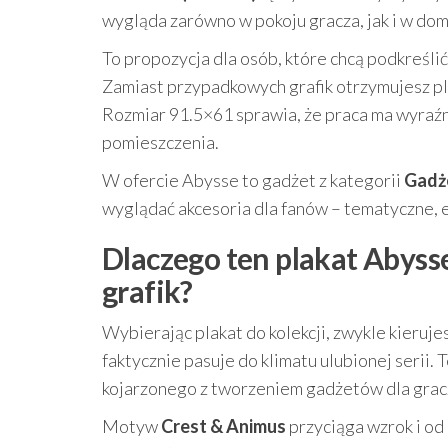
wygląda zarówno w pokoju gracza, jak i w do
To propozycja dla osób, które chcą podkreślić
Zamiast przypadkowych grafik otrzymujesz pl
Rozmiar 91.5×61 sprawia, że praca ma wyraźną
pomieszczenia.
W ofercie Abysse to gadżet z kategorii
Gadże
wyglądać akcesoria dla fanów – tematyczne,
Dlaczego ten plakat Abyss
grafik?
Wybierając plakat do kolekcji, zwykle kieruje
faktycznie pasuje do klimatu ulubionej serii
kojarzonego z tworzeniem gadżetów dla graczy,
Motyw
Crest & Animus
przyciąga wzrok i od 