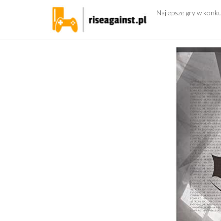
Przejdź
Najlepsze gry w konk
do
treści