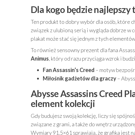
Dla kogo będzie najlepszy 
Ten produkt to dobry wybór dla osób, które c
związek z ulubioną serią i wygląda dobrze w
plakat może stać się jednym z tych elementów
To również sensowny prezent dla fana Assassi
Animus
, który od razu przyciąga wzrok i budz
Fan Assassin’s Creed
– motyw bezpośre
Miłośnik gadżetów dla graczy
– Abyss
Abysse Assassins Creed Pl
element kolekcji
Gdy budujesz swoją kolekcję, liczy się spójnoś
związane z grami, a także do wnętrz urządzo
Wymiary 91.5×61 sprawiają, że grafika jest n