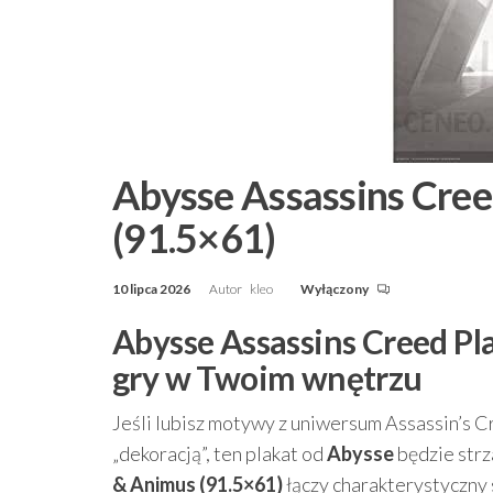
Abysse Assassins Cree
(91.5×61)
10 lipca 2026
Autor
kleo
Wyłączony
Abysse Assassins Creed Pl
gry w Twoim wnętrzu
Jeśli lubisz motywy z uniwersum Assassin’s Cr
„dekoracją”, ten plakat od
Abysse
będzie strz
& Animus (91.5×61)
łączy charakterystyczny 