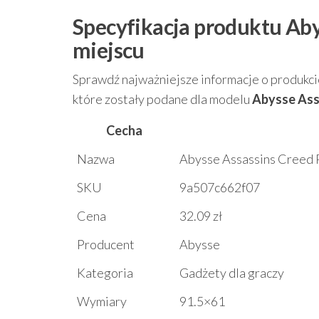
Specyfikacja produktu Ab
miejscu
Sprawdź najważniejsze informacje o produkcie
które zostały podane dla modelu
Abysse Ass
Cecha
Nazwa
Abysse Assassins Creed P
SKU
9a507c662f07
Cena
32.09 zł
Producent
Abysse
Kategoria
Gadżety dla graczy
Wymiary
91.5×61