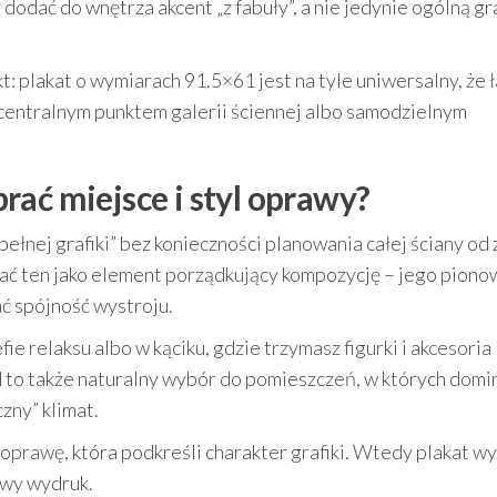
dodać do wnętrza akcent „z fabuły”, a nie jedynie ogólną gr
: plakat o wymiarach 91.5×61 jest na tyle uniwersalny, że 
centralnym punktem galerii ściennej albo samodzielnym
rać miejsce i styl oprawy?
„pełnej grafiki” bez konieczności planowania całej ściany od 
wać ten jako element porządkujący kompozycję – jego piono
ć spójność wystroju.
fie relaksu albo w kąciku, gdzie trzymasz figurki i akcesoria
d to także naturalny wybór do pomieszczeń, w których domi
zny” klimat.
 oprawę, która podkreśli charakter grafiki. Wtedy plakat w
owy wydruk.