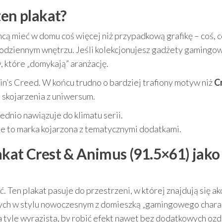
ten plakat?
hcą mieć w domu coś więcej niż przypadkową grafikę – coś, 
 codziennym wnętrzu. Jeśli kolekcjonujesz gadżety gamingo
, które „domykają” aranżację.
n’s Creed. W końcu trudno o bardziej trafiony motyw niż
C
i skojarzenia z uniwersum.
dnio nawiązuje do klimatu serii.
e to marka kojarzona z tematycznymi dodatkami.
akat Crest & Animus (91.5×61) jako
ć. Ten plakat pasuje do przestrzeni, w której znajdują się a
nych w stylu nowoczesnym z domieszką „gamingowego charak
a tyle wyrazista, by robić efekt nawet bez dodatkowych ozd