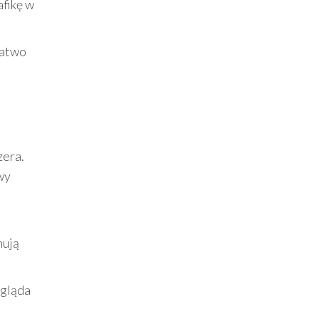
afikę w
łatwo
zera.
wy
nują
ygląda