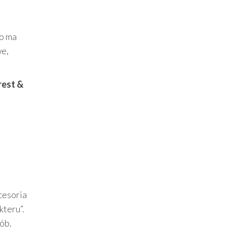
co ma
we,
rest &
kcesoria
teru”.
ób.