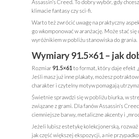
Assassin’s Creed. To dobry wybór, gdy chcesz 
klimacie fantasy czy sci-fi.
Warto też zwrócić uwagę na praktyczny aspekt
go wkomponować w aranżację. Może stać się 
wyróżnikiem w pobliżu stanowiska do grania.
Wymiary 91.5×61 – jak dob
Rozmiar
91.5×61
to format, który daje efekt 
Jeśli masz już inne plakaty, możesz potrakto
charakter i czytelny motyw pomagają utrzyma
Świetnie sprawdzi się w pobliżu biurka, w stre
związane z grami. Dla fanów Assassin’s Cree
ciemniejsze barwy, metaliczne akcenty i „mroc
Jeżeli lubisz estetykę kolekcjonerską, rozważ
jak część większej ekspozycji, a nie przypadk