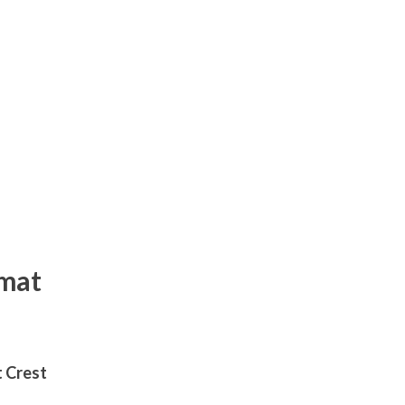
imat
 Crest