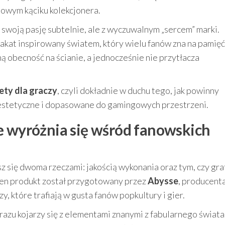
mowym kąciku kolekcjonera.
 swoją pasję subtelnie, ale z wyczuwalnym „sercem” marki.
akat inspirowany światem, który wielu fanów zna na pamięć
 obecność na ścianie, a jednocześnie nie przytłacza
ty dla graczy
, czyli dokładnie w duchu tego, jak powinny
 estetyczne i dopasowane do gamingowych przestrzeni.
e wyróżnia się wśród fanowskich
sz się dwoma rzeczami: jakością wykonania oraz tym, czy gra
. Ten produkt został przygotowany przez
Abysse
, producent
 które trafiają w gusta fanów popkultury i gier.
razu kojarzy się z elementami znanymi z fabularnego świata