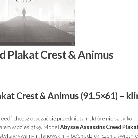
d Plakat Crest & Animus
akat Crest & Animus (91.5×61) – kl
eed i chcesz otaczać się przedmiotami, które nie są tylko
ałem w dziesiątkę. Model
Abysse Assassins Creed Plakat
styl z grywalnym, fanowskim vibe’em, dzięki czemu świetnie