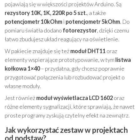
pojawiają się w większości projektów Arduino. Są
rezystory 10K, 1K, 220R po 5 szt.
, a także
potencjometr 10kOhm
i
potencjometr 5kOhm
. Do
pomiaru światła dodano
fotorezystor
, dzięki czemu
łatwo zbudujesz układ reagujący na oświetlenie.
W pakiecie znajduje się też
moduł DHT11
oraz
elementy wspierające prototypowanie, w tym
listwa
kołkowa 1×40
– przydatna, gdy chcesz poprawnie
przygotować połączenia lub rozbudować projekt o
własne moduły.
Jest również
moduł wyświetlacza LCD 1602
oraz
różne elementy sygnalizacji, które sprawiają, że nawet
proste programy zyskują czytelny efekt na zewnątrz.
Jak wykorzystać zestaw w projektach
od podstaw?