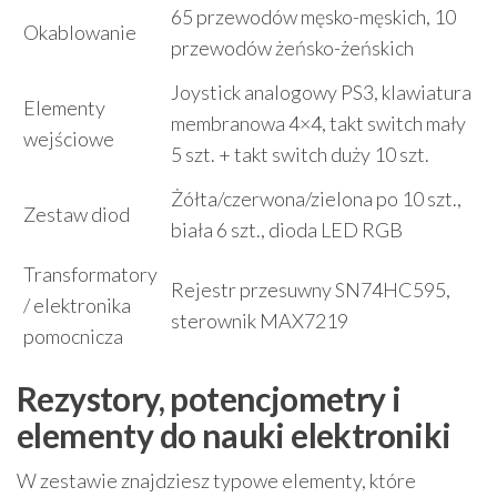
65 przewodów męsko-męskich, 10
Okablowanie
przewodów żeńsko-żeńskich
Joystick analogowy PS3, klawiatura
Elementy
membranowa 4×4, takt switch mały
wejściowe
5 szt. + takt switch duży 10 szt.
Żółta/czerwona/zielona po 10 szt.,
Zestaw diod
biała 6 szt., dioda LED RGB
Transformatory
Rejestr przesuwny SN74HC595,
/ elektronika
sterownik MAX7219
pomocnicza
Rezystory, potencjometry i
elementy do nauki elektroniki
W zestawie znajdziesz typowe elementy, które