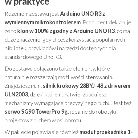
w praktyce
Rdzeniem zestawu jest
Arduino UNO R3 z
wymiennym mikrokontrolerem
. Producent deklaruje,
że to
klon w 100% zgodny z Arduino UNO R3
, co ma
duże znaczenie, gdy chcesz korzystać z popularnych
bibliotek, przykładów i narzędzi dostępnych dla
standardowego Uno R3.
Do zestawu dołączono także elementy, które
naturalnie rozszerzają możliwości sterowania.
Znajdziesz m.in.
silnik krokowy 28BYJ-48 z driverem
ULN2003
, dzięki któremu łatwiej zbudujesz
mechanizmy wymagające precyzyjnego ruchu. Jest też
serwo SG90 TowerPro 9g
, idealne do robotyki i
projektów z ruchem w osi obrotu.
W pakiecie pojawia się również
moduł przekaźnika 1-