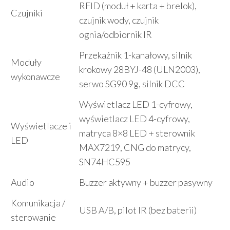
RFID (moduł + karta + brelok),
Czujniki
czujnik wody, czujnik
ognia/odbiornik IR
Przekaźnik 1-kanałowy, silnik
Moduły
krokowy 28BYJ-48 (ULN2003),
wykonawcze
serwo SG90 9g, silnik DCC
Wyświetlacz LED 1-cyfrowy,
wyświetlacz LED 4-cyfrowy,
Wyświetlacze i
matryca 8×8 LED + sterownik
LED
MAX7219, CNG do matrycy,
SN74HC595
Audio
Buzzer aktywny + buzzer pasywny
Komunikacja /
USB A/B, pilot IR (bez baterii)
sterowanie