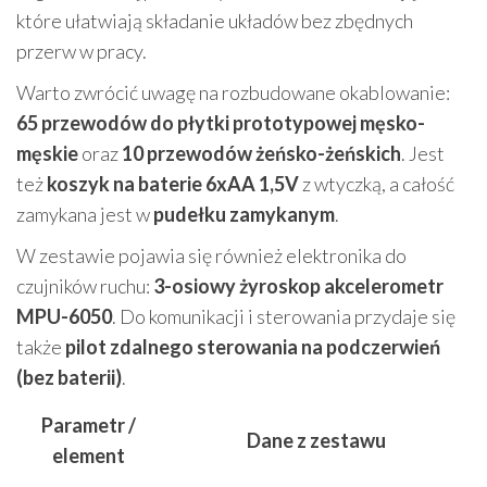
które ułatwiają składanie układów bez zbędnych
przerw w pracy.
Warto zwrócić uwagę na rozbudowane okablowanie:
65 przewodów do płytki prototypowej męsko-
męskie
oraz
10 przewodów żeńsko-żeńskich
. Jest
też
koszyk na baterie 6xAA 1,5V
z wtyczką, a całość
zamykana jest w
pudełku zamykanym
.
W zestawie pojawia się również elektronika do
czujników ruchu:
3-osiowy żyroskop akcelerometr
MPU-6050
. Do komunikacji i sterowania przydaje się
także
pilot zdalnego sterowania na podczerwień
(bez baterii)
.
Parametr /
Dane z zestawu
element