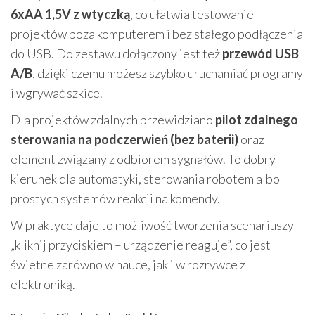
6xAA 1,5V z wtyczką
, co ułatwia testowanie
projektów poza komputerem i bez stałego podłączenia
do USB. Do zestawu dołączony jest też
przewód USB
A/B
, dzięki czemu możesz szybko uruchamiać programy
i wgrywać szkice.
Dla projektów zdalnych przewidziano
pilot zdalnego
sterowania na podczerwień (bez baterii)
oraz
element związany z odbiorem sygnałów. To dobry
kierunek dla automatyki, sterowania robotem albo
prostych systemów reakcji na komendy.
W praktyce daje to możliwość tworzenia scenariuszy
„kliknij przyciskiem – urządzenie reaguje”, co jest
świetne zarówno w nauce, jak i w rozrywce z
elektroniką.