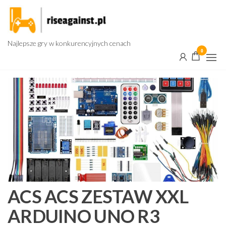
Przejdź
do
treści
Najlepsze gry w konkurencyjnych cenach
0
ACS ACS ZESTAW XXL
ARDUINO UNO R3