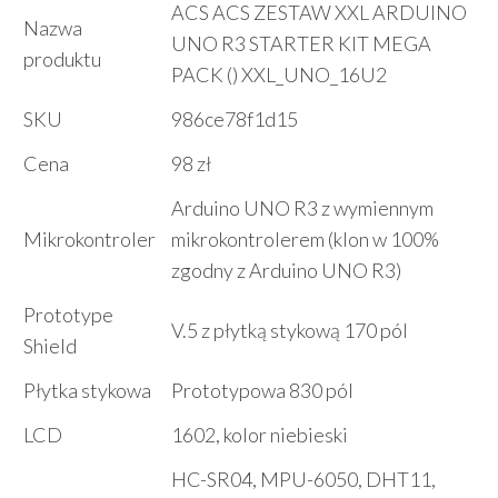
ACS ACS ZESTAW XXL ARDUINO
Nazwa
UNO R3 STARTER KIT MEGA
produktu
PACK () XXL_UNO_16U2
SKU
986ce78f1d15
Cena
98 zł
Arduino UNO R3 z wymiennym
Mikrokontroler
mikrokontrolerem (klon w 100%
zgodny z Arduino UNO R3)
Prototype
V.5 z płytką stykową 170 pól
Shield
Płytka stykowa
Prototypowa 830 pól
LCD
1602, kolor niebieski
HC-SR04, MPU-6050, DHT11,