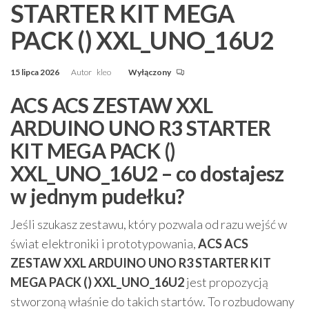
STARTER KIT MEGA
PACK () XXL_UNO_16U2
15 lipca 2026
Autor
kleo
Wyłączony
ACS ACS ZESTAW XXL
ARDUINO UNO R3 STARTER
KIT MEGA PACK ()
XXL_UNO_16U2 – co dostajesz
w jednym pudełku?
Jeśli szukasz zestawu, który pozwala od razu wejść w
świat elektroniki i prototypowania,
ACS ACS
ZESTAW XXL ARDUINO UNO R3 STARTER KIT
MEGA PACK () XXL_UNO_16U2
jest propozycją
stworzoną właśnie do takich startów. To rozbudowany