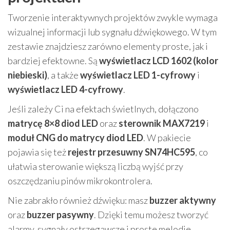
Tworzenie interaktywnych projektów zwykle wymaga
wizualnej informacji lub sygnału dźwiękowego. W tym
zestawie znajdziesz zarówno elementy proste, jak i
bardziej efektowne. Są
wyświetlacz LCD 1602 (kolor
niebieski)
, a także
wyświetlacz LED 1-cyfrowy
i
wyświetlacz LED 4-cyfrowy
.
Jeśli zależy Ci na efektach świetlnych, dołączono
matrycę 8×8 diod LED
oraz
sterownik MAX7219
i
moduł CNG do matrycy diod LED
. W pakiecie
pojawia się też
rejestr przesuwny SN74HC595
, co
ułatwia sterowanie większą liczbą wyjść przy
oszczędzaniu pinów mikrokontrolera.
Nie zabrakło również dźwięku: masz
buzzer aktywny
oraz
buzzer pasywny
. Dzięki temu możesz tworzyć
alarmy, sygnały ostrzegawcze i proste melodie