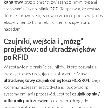
kanałowy
oraz elementy związane z innymi typami
sterowania, jak np.
silnik DCC
. To sprawia, że zestaw
dobrze sprawdza się zarówno w nauce podstaw, jak i w
eksperymentach z przełączaniem obciążeń oraz
napędami.
Czujniki, wejścia i „mózg”
projektów: od ultradźwięków
po RFID
W zestawie nie brakuje czujników, które pozwalają
tworzyć układy reagujące na otoczenie. Masz
ultradźwiękowy czujnik odległości HC-SR04
, dzięki
któremu możesz mierzyć dystans i budować np.
systemy omijania przeszkód. Jest też
czujnik ognia /
odbiornik podczerwieni
, co otwiera drogę do
projektów alarmowych oraz reakcji na sygnały IR.