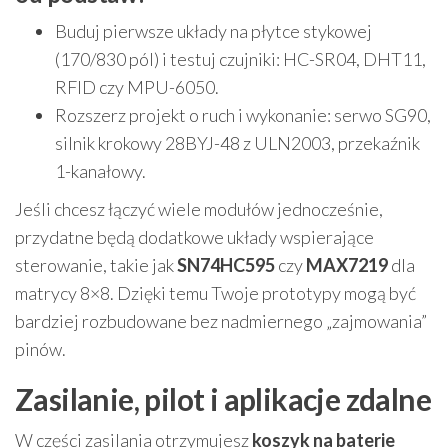
Buduj pierwsze układy na płytce stykowej
(170/830 pól) i testuj czujniki: HC-SR04, DHT11,
RFID czy MPU-6050.
Rozszerz projekt o ruch i wykonanie: serwo SG90,
silnik krokowy 28BYJ-48 z ULN2003, przekaźnik
1-kanałowy.
Jeśli chcesz łączyć wiele modułów jednocześnie,
przydatne będą dodatkowe układy wspierające
sterowanie, takie jak
SN74HC595
czy
MAX7219
dla
matrycy 8×8. Dzięki temu Twoje prototypy mogą być
bardziej rozbudowane bez nadmiernego „zajmowania”
pinów.
Zasilanie, pilot i aplikacje zdalne
W części zasilania otrzymujesz
koszyk na baterie