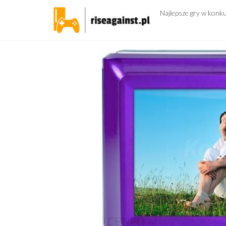
Przejdź
Najlepsze gry w konk
do
treści