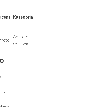
ucent
Kategoria
Aparaty
Photo
cyfrowe
o
?
ia.
 nie
ekran