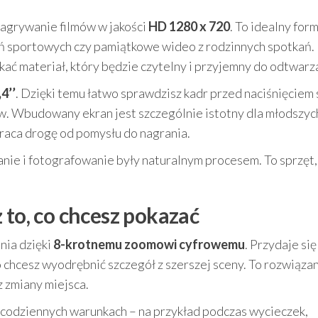
agrywanie filmów w jakości
HD 1280 x 720
. To idealny for
zeń sportowych czy pamiątkowe wideo z rodzinnych spotkań.
kać materiał, który będzie czytelny i przyjemny do odtwarz
4’’
. Dzięki temu łatwo sprawdzisz kadr przed naciśnięciem 
w. Wbudowany ekran jest szczególnie istotny dla młodszyc
kraca drogę od pomysłu do nagrania.
nie i fotografowanie były naturalnym procesem. To sprzęt,
 to, co chcesz pokazać
ia dzięki
8-krotnemu zoomowi cyfrowemu
. Przydaje si
 chcesz wyodrębnić szczegół z szerszej sceny. To rozwiązan
 zmiany miejsca.
codziennych warunkach – na przykład podczas wycieczek,