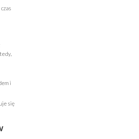
 czas
z
tedy,
dem i
uje się
w