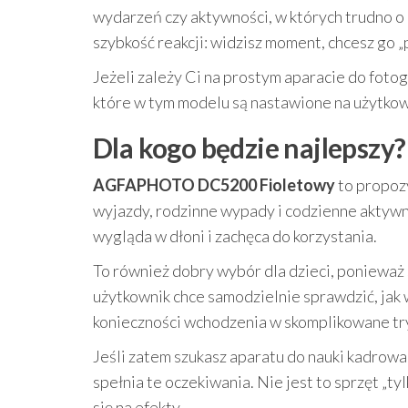
wydarzeń czy aktywności, w których trudno o 
szybkość reakcji: widzisz moment, chcesz go „
Jeżeli zależy Ci na prostym aparacie do fotogr
które w tym modelu są nastawione na użytkow
Dla kogo będzie najlepszy?
AGFAPHOTO DC5200 Fioletowy
to propozy
wyjazdy, rodzinne wypady i codzienne aktywno
wygląda w dłoni i zachęca do korzystania.
To również dobry wybór dla dzieci, ponieważ
użytkownik chce samodzielnie sprawdzić, jak 
konieczności wchodzenia w skomplikowane tr
Jeśli zatem szukasz aparatu do nauki kadrowa
spełnia te oczekiwania. Nie jest to sprzęt „t
się na efekty.