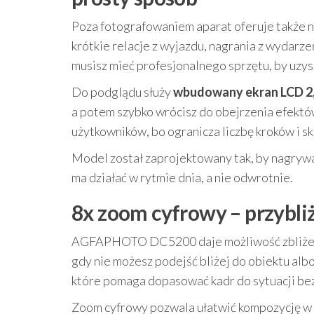
Poza fotografowaniem aparat oferuje także n
krótkie relacje z wyjazdu, nagrania z wydar
musisz mieć profesjonalnego sprzętu, by uzys
Do podglądu służy
wbudowany ekran LCD 2,
a potem szybko wrócisz do obejrzenia efektó
użytkowników, bo ogranicza liczbę kroków i s
Model został zaprojektowany tak, by nagrywa
ma działać w rytmie dnia, a nie odwrotnie.
8x zoom cyfrowy – przybliż
AGFAPHOTO DC5200 daje możliwość zbliżen
gdy nie możesz podejść bliżej do obiektu albo
które pomaga dopasować kadr do sytuacji bez
Zoom cyfrowy pozwala ułatwić kompozycję w 