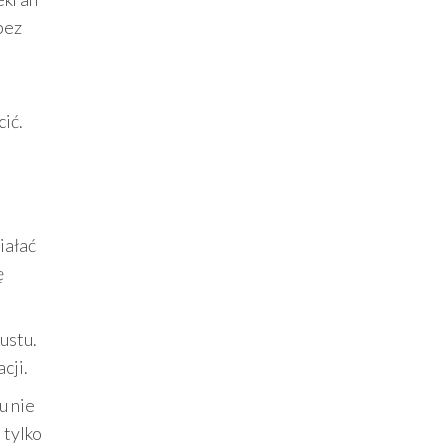
bez
ić.
iałać
ę
ustu.
cji.
u nie
 tylko