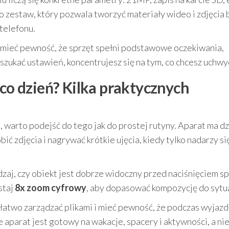
 zestaw, który pozwala tworzyć materiały wideo i zdjęcia 
 telefonu.
z mieć pewność, że sprzęt spełni podstawowe oczekiwania,
ukać ustawień, koncentrujesz się na tym, co chcesz uchwyc
 co dzień? Kilka praktycznych
 warto podejść do tego jak do prostej rutyny. Aparat ma dz
bić zdjęcia i nagrywać krótkie ujęcia, kiedy tylko nadarzy si
dzaj, czy obiekt jest dobrze widoczny przed naciśnięciem sp
staj
8x zoom cyfrowy
, aby dopasować kompozycję do sytua
 łatwo zarządzać plikami i mieć pewność, że podczas wyjazd
e aparat jest gotowy na wakacje, spacery i aktywności, a nie