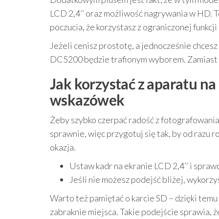
LCD 2,4’’ oraz możliwość nagrywania w HD. To
poczucia, że korzystasz z ograniczonej funkcji
Jeżeli cenisz prostotę, a jednocześnie chces
DC5200 będzie trafionym wyborem. Zamiast sz
Jak korzystać z aparatu na
wskazówek
Żeby szybko czerpać radość z fotografowania,
sprawnie, więc przygotuj się tak, by od razu ro
okazja.
Ustaw kadr na ekranie LCD 2,4’’ i spraw
Jeśli nie możesz podejść bliżej, wykorzy
Warto też pamiętać o karcie SD – dzięki temu
zabraknie miejsca. Takie podejście sprawia, ż