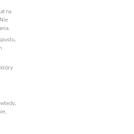
mat na
 Nie
ania.
spustu,
h
 który
ę wtedy,
ie,