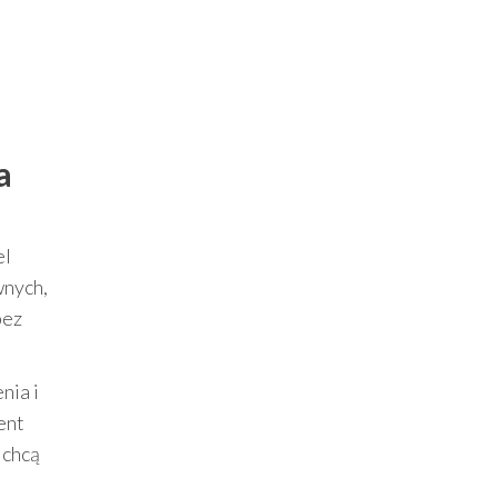
a
el
wnych,
bez
nia i
ent
 chcą