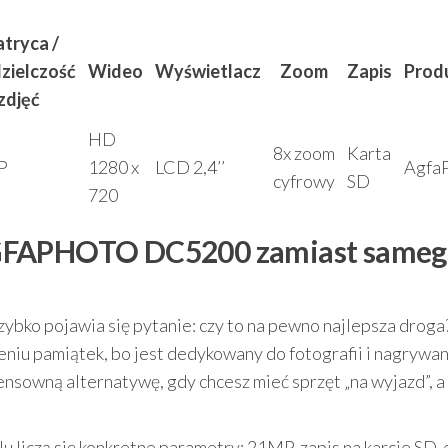
tryca /
zielczość
Wideo
Wyświetlacz
Zoom
Zapis
Prod
zdjęć
HD
8x zoom
Karta
P
1280 x
LCD 2,4’’
Agfa
cyfrowy
SD
720
AGFAPHOTO DC5200 zamiast sameg
zybko pojawia się pytanie: czy to na pewno najlepsza droga
niu pamiątek, bo jest dedykowany do fotografii i nagrywan
nsowną alternatywę, gdy chcesz mieć sprzęt „na wyjazd”, a
 liczą się konkretne parametry: 21MP, zapis na karcie SD, 