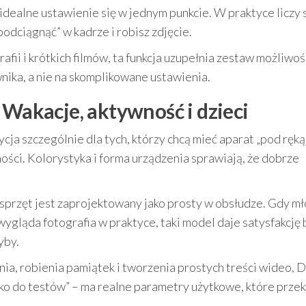
idealne ustawienie się w jednym punkcie. W praktyce liczy 
podciągnąć” w kadrze i robisz zdjęcie.
afii i krótkich filmów, ta funkcja uzupełnia zestaw możliwoś
nika, a nie na skomplikowane ustawienia.
 Wakacje, aktywność i dzieci
cja szczególnie dla tych, którzy chcą mieć aparat „pod ręką
ści. Kolorystyka i forma urządzenia sprawiają, że dobrze
 sprzęt jest zaprojektowany jako prosty w obsłudze. Gdy m
wygląda fotografia w praktyce, taki model daje satysfakcję 
yby.
nia, robienia pamiątek i tworzenia prostych treści wideo,
ylko do testów” – ma realne parametry użytkowe, które prze