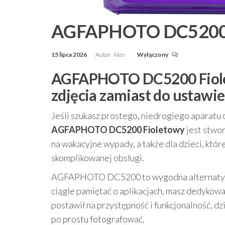
AGFAPHOTO DC5200 
15 lipca 2026
Autor
kleo
Wyłączony
AGFAPHOTO DC5200 Fioleto
zdjęcia zamiast do ustawi
Jeśli szukasz prostego, niedrogiego aparatu 
AGFAPHOTO DC5200 Fioletowy
jest stwor
na wakacyjne wypady, a także dla dzieci, które
skomplikowanej obsługi.
AGFAPHOTO DC5200 to wygodna alternatywa d
ciągle pamiętać o aplikacjach, masz dedykow
postawił na przystępność i funkcjonalność, dz
po prostu fotografować.