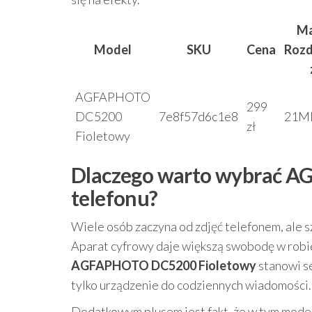
Ma
Model
SKU
Cena
Rozd
AGFAPHOTO
299
DC5200
7e8f57d6c1e8
21M
zł
Fioletowy
Dlaczego warto wybrać 
telefonu?
Wiele osób zaczyna od zdjęć telefonem, ale s
Aparat cyfrowy daje większą swobodę w robie
AGFAPHOTO DC5200 Fioletowy
stanowi se
tylko urządzenie do codziennych wiadomości.
Dodatkowym plusem jest fakt, że w tym modelu