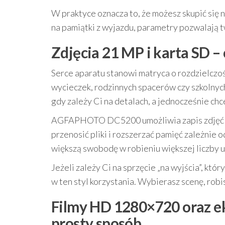
W praktyce oznacza to, że możesz skupić się n
na pamiątki z wyjazdu, parametry pozwalają t
Zdjęcia 21 MP i karta SD – 
Serce aparatu stanowi matryca o rozdzielczo
wycieczek, rodzinnych spacerów czy szkolnyc
gdy zależy Ci na detalach, a jednocześnie ch
AGFAPHOTO DC5200 umożliwia zapis zdjęć
przenosić pliki i rozszerzać pamięć zależnie 
większą swobodę w robieniu większej liczby u
Jeżeli zależy Ci na sprzęcie „na wyjścia”, kt
w ten styl korzystania. Wybierasz scenę, robi
Filmy HD 1280×720 oraz e
prosty sposób