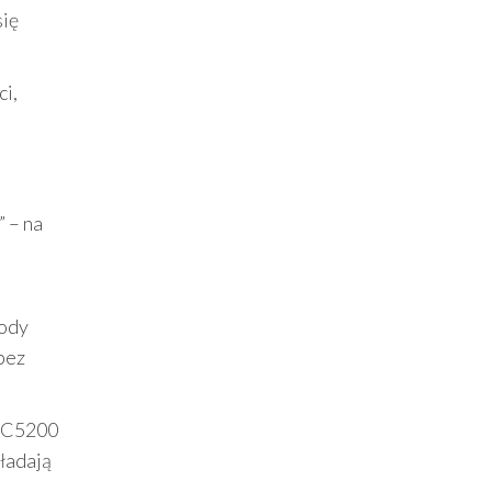
się
ci,
” – na
łody
bez
 DC5200
kładają