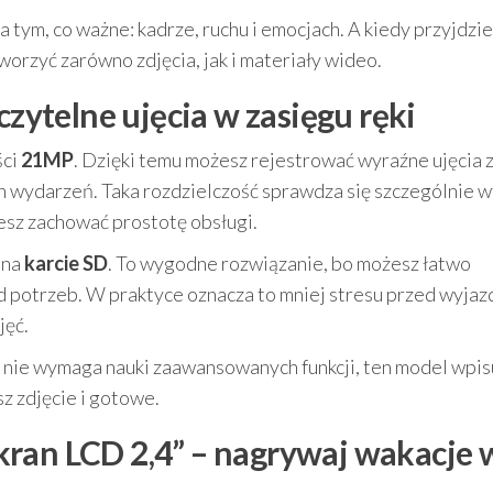
a tym, co ważne: kadrze, ruchu i emocjach. A kiedy przyjdzie
worzyć zarówno zdjęcia, jak i materiały wideo.
czytelne ujęcia w zasięgu ręki
ści
21MP
. Dzięki temu możesz rejestrować wyraźne ujęcia 
h wydarzeń. Taka rozdzielczość sprawdza się szczególnie w
cesz zachować prostotę obsługi.
 na
karcie SD
. To wygodne rozwiązanie, bo możesz łatwo
od potrzeb. W praktyce oznacza to mniej stresu przed wyjaz
jęć.
óry nie wymaga nauki zaawansowanych funkcji, ten model wpis
sz zdjęcie i gotowe.
kran LCD 2,4” – nagrywaj wakacje 