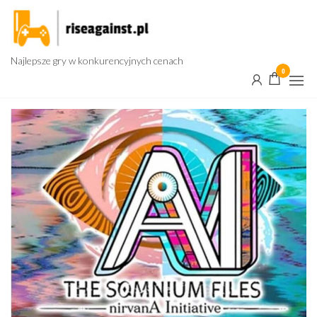
Przejdź
do
treści
Najlepsze gry w konkurencyjnych cenach
0