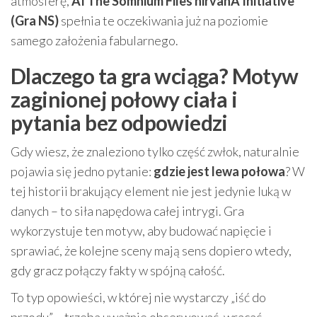
atmosferę,
AI The Somnium Files nirvanA Initiative
(Gra NS)
spełnia te oczekiwania już na poziomie
samego założenia fabularnego.
Dlaczego ta gra wciąga? Motyw
zaginionej połowy ciała i
pytania bez odpowiedzi
Gdy wiesz, że znaleziono tylko część zwłok, naturalnie
pojawia się jedno pytanie:
gdzie jest lewa połowa
? W
tej historii brakujący element nie jest jedynie luką w
danych – to siła napędowa całej intrygi. Gra
wykorzystuje ten motyw, aby budować napięcie i
sprawiać, że kolejne sceny mają sens dopiero wtedy,
gdy gracz połączy fakty w spójną całość.
To typ opowieści, w której nie wystarczy „iść do