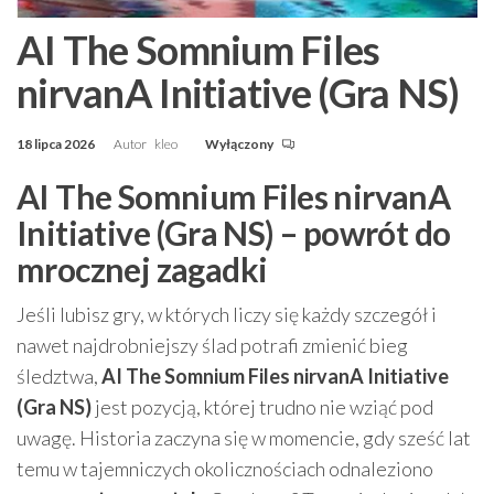
AI The Somnium Files
nirvanA Initiative (Gra NS)
18 lipca 2026
Autor
kleo
Wyłączony
AI The Somnium Files nirvanA
Initiative (Gra NS) – powrót do
mrocznej zagadki
Jeśli lubisz gry, w których liczy się każdy szczegół i
nawet najdrobniejszy ślad potrafi zmienić bieg
śledztwa,
AI The Somnium Files nirvanA Initiative
(Gra NS)
jest pozycją, której trudno nie wziąć pod
uwagę. Historia zaczyna się w momencie, gdy sześć lat
temu w tajemniczych okolicznościach odnaleziono