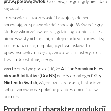
prawą połowę zwłok
. Co z lewą? Tego nigdy nie udało
się ustalić.
To właśnie ta luka w czasie i brakujący element
sprawiają, że sprawa nie daje spokoju. W świecie gry
śledczy wkraczają w obszar, gdzie logika miesza się z
nieoczywistymi tropami, a kolejne odkrycia prowadzą
do coraz bardziej niepokojących wniosków. To
opowieść pełna napięcia, zwrotów i atmosfery, która
trzyma do ostatniej sceny.
Warto przy tym podkreślić, że
AI The Somnium Files
nirvanA Initiative (Gra NS)
należy do kategorii
Gry
Nintendo Switch
, więc możesz zabrać tę historię ze
sobą – zarówno na spokojne granie w domu, jak i w
podróży.
Producent i charakter produkcji