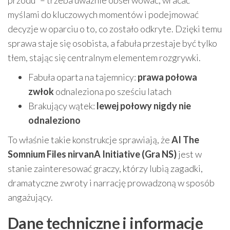
przodu” – trzeba uważnie obserwować, wracać
myślami do kluczowych momentów i podejmować
decyzje w oparciu o to, co zostało odkryte. Dzięki temu
sprawa staje się osobista, a fabuła przestaje być tylko
tłem, stając się centralnym elementem rozgrywki.
Fabuła oparta na tajemnicy:
prawa połowa
zwłok
odnaleziona po sześciu latach
Brakujący wątek:
lewej połowy nigdy nie
odnaleziono
To właśnie takie konstrukcje sprawiają, że
AI The
Somnium Files nirvanA Initiative (Gra NS)
jest w
stanie zainteresować graczy, którzy lubią zagadki,
dramatyczne zwroty i narrację prowadzoną w sposób
angażujący.
Dane techniczne i informacje