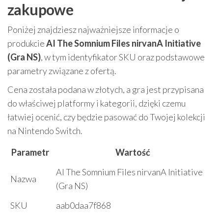
zakupowe
Poniżej znajdziesz najważniejsze informacje o
produkcie
AI The Somnium Files nirvanA Initiative
(Gra NS)
, w tym identyfikator SKU oraz podstawowe
parametry związane z ofertą.
Cena została podana w złotych, a gra jest przypisana
do właściwej platformy i kategorii, dzięki czemu
łatwiej ocenić, czy będzie pasować do Twojej kolekcji
na Nintendo Switch.
Parametr
Wartość
AI The Somnium Files nirvanA Initiative
Nazwa
(Gra NS)
SKU
aab0daa7f868