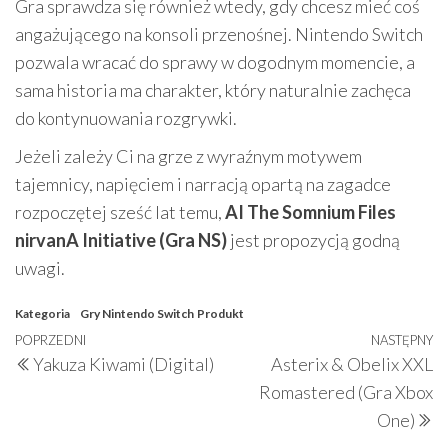
Gra sprawdza się również wtedy, gdy chcesz mieć coś
angażującego na konsoli przenośnej. Nintendo Switch
pozwala wracać do sprawy w dogodnym momencie, a
sama historia ma charakter, który naturalnie zachęca
do kontynuowania rozgrywki.
Jeżeli zależy Ci na grze z wyraźnym motywem
tajemnicy, napięciem i narracją opartą na zagadce
rozpoczętej sześć lat temu,
AI The Somnium Files
nirvanA Initiative (Gra NS)
jest propozycją godną
uwagi.
Kategoria
Gry Nintendo Switch
Produkt
Nawigacja
Poprzedni
POPRZEDNI
NASTĘPNY
N
Yakuza Kiwami (Digital)
Asterix & Obelix XXL
wpisu
wpis
w
Romastered (Gra Xbox
One)