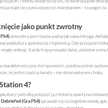
rzyjaciel. I wtedy wydarza się coś, co wywraca plan dnia d
 misja staje się czymś więcej niż zwiedzaniem – to pogoń za
knięcie jako punkt zwrotny
 PS4)
atmosfera jest równie ważna jak sama intryga. Akihab
imat popkultury spotyka się z tajemnicą. Gdy przyjaciel znika
 mogły umknąć. Każdy trop prowadzi dalej, a kolejne sceny
a charakterystyczny styl opowieści, a jednocześnie zachow
ucie, że jesteś częścią świata – nie obserwatorem z boku.
yStation 4?
opkultury i potrafią połączyć ją z historią opartą na ciekawoś
& Debriefed (Gra PS4)
sprawdzi się szczególnie wtedy, gdy
grą z pudełka”, tylko ma swój wyraźny charakter.