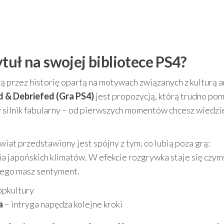
tuł na swojej bibliotece PS4?
dzą przez historię opartą na motywach związanych z kulturą 
d & Debriefed (Gra PS4)
jest propozycją, którą trudno pom
y silnik fabularny – od pierwszych momentów chcesz wiedzie
świat przedstawiony jest spójny z tym, co lubią poza grą:
ia japońskich klimatów. W efekcie rozgrywka staje się czym
órego masz sentyment.
opkultury
a
– intryga napędza kolejne kroki