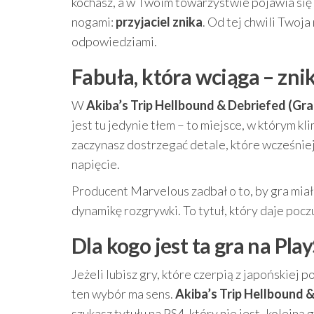
kochasz, a w Twoim towarzystwie pojawia się p
nogami:
przyjaciel znika
. Od tej chwili Twoja
odpowiedziami.
Fabuła, która wciąga – zni
W
Akiba’s Trip Hellbound & Debriefed (Gra
jest tu jedynie tłem – to miejsce, w którym kl
zaczynasz dostrzegać detale, które wcześniej
napięcie.
Producent Marvelous zadbał o to, by gra miał
dynamikę rozgrywki. To tytuł, który daje pocz
Dla kogo jest ta gra na Pla
Jeżeli lubisz gry, które czerpią z japońskiej p
ten wybór ma sens.
Akiba’s Trip Hellbound 
szukasz tytułu na PS4, który nie jest „kolejną 