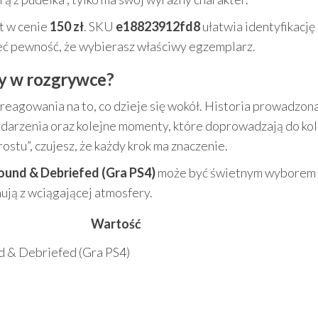
t w cenie
150 zł
. SKU
e18823912fd8
ułatwia identyfikację 
ieć pewność, że wybierasz właściwy egzemplarz.
ry w rozgrywce?
reagowania na to, co dzieje się wokół. Historia prowadzona
y, zdarzenia oraz kolejne momenty, które doprowadzają do ko
stu”, czujesz, że każdy krok ma znaczenie.
bound & Debriefed (Gra PS4)
może być świetnym wyborem 
gnują z wciągającej atmosfery.
Wartość
d & Debriefed (Gra PS4)