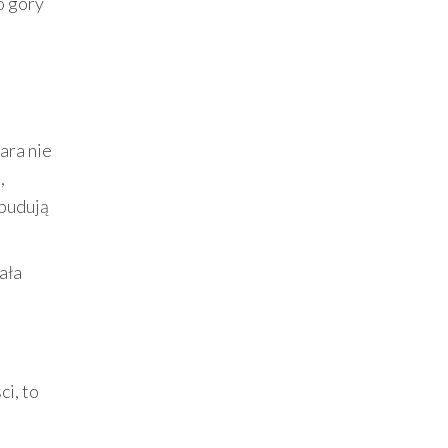
o góry
ara nie
,
 budują
ała
ci, to