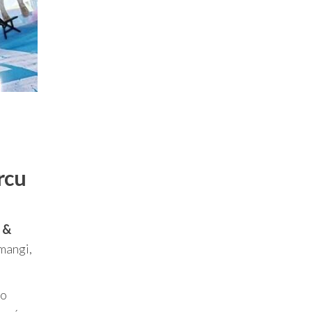
rcu
 &
 mangi,
co