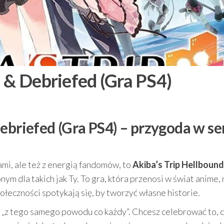
 & Debriefed (Gra PS4)
ebriefed (Gra PS4) – przygoda w se
nami, ale też z energią fandomów, to
Akiba’s Trip Hellbound
m dla takich jak Ty. To gra, która przenosi w świat anime,
ołeczności spotykają się, by tworzyć własne historie.
u „z tego samego powodu co każdy”. Chcesz celebrować to, 