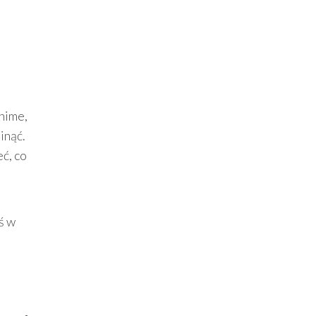
anime,
inąć.
ć, co
ś w