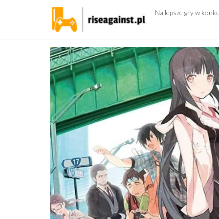
Przejdź
Najlepsze gry w konk
do
treści