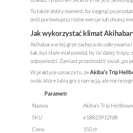
To także dobry moment, by sięgnąć po produk
jeśli porównujesz różne wersje lub chcesz m
Jak wykorzystać klimat Akihaba
Akihabara w tej grze zachęca do odkrywania i 
tak, byś stale miał powód, by iść dalej: trop
odpowiedzi. Zamiast przechodzić świat „po pro
W praktyce oznacza to, że
Akiba’s Trip Hell
osób, które lubią gry z narracją, ale nie rezy
Parametr
Nazwa
Akiba’s Trip Hellboun
SKU
e18823912fd8
Cena
150 zł