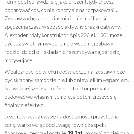
Ten model sprawdzi się jako prezent, gdy chcesz
podarować coś, co nie kończy się na rozpakowaniu.
Zestaw zachęca do działania i daje możliwość
spędzenia czasu w sposób aktywny oraz kreatywny.
Alexander Mały konstruktor Apis 226 el. 1501 może
być też świetnym wyborem do wspólnej zabawy
rodzic–dziecko – składanie razem bywa najbardziej
motywujące.
W zależności od wieku i doświadczenia, zestaw może
być składany samodzielnie lub z niewielkim wsparciem.
Najważniejsze jest to, że konstruktor pozwala
budować we własnym tempie, a potem cieszyć się
finalnym efektem.
Jeżeli zwracasz uwagę na dostępność i przystępną
cenę, warto wziąć pod uwagę również aspekt
finansowy: zestaw kosztuje
39.2 zł
, co czyni go ciekawą