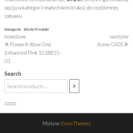
opcją w kategorii małych konstrukcji do codziennej
zabawy.
Kategoria
Klocki
Produkt
Nawigacja
Poprzedni
POPRZEDNI
NASTĘPNY
N
PowerA Xbox One
Acme GS05
wpisu
wpis
w
Enhanced Pink 1518815-
01
Search
zzzzz
Motyw:
EnvoThemes