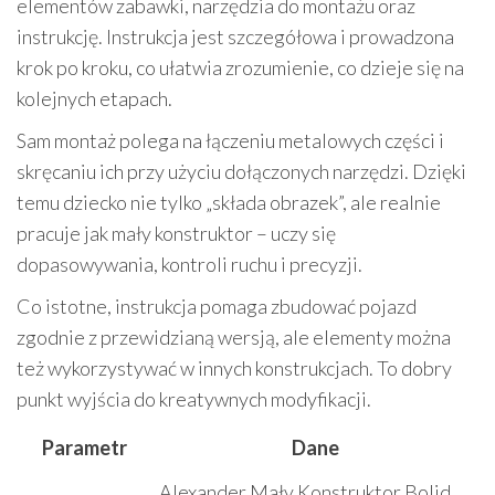
elementów zabawki, narzędzia do montażu oraz
instrukcję. Instrukcja jest szczegółowa i prowadzona
krok po kroku, co ułatwia zrozumienie, co dzieje się na
kolejnych etapach.
Sam montaż polega na łączeniu metalowych części i
skręcaniu ich przy użyciu dołączonych narzędzi. Dzięki
temu dziecko nie tylko „składa obrazek”, ale realnie
pracuje jak mały konstruktor – uczy się
dopasowywania, kontroli ruchu i precyzji.
Co istotne, instrukcja pomaga zbudować pojazd
zgodnie z przewidzianą wersją, ale elementy można
też wykorzystywać w innych konstrukcjach. To dobry
punkt wyjścia do kreatywnych modyfikacji.
Parametr
Dane
Alexander Mały Konstruktor Bolid