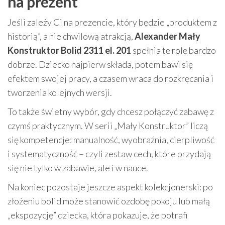
na prezent
Jeśli zależy Ci na prezencie, który będzie „produktem z
historią”, a nie chwilową atrakcją,
Alexander Mały
Konstruktor Bolid 2311 el. 201
spełnia tę rolę bardzo
dobrze. Dziecko najpierw składa, potem bawi się
efektem swojej pracy, a czasem wraca do rozkręcania i
tworzenia kolejnych wersji.
To także świetny wybór, gdy chcesz połączyć zabawę z
czymś praktycznym. W serii „Mały Konstruktor” liczą
się kompetencje: manualność, wyobraźnia, cierpliwość
i systematyczność – czyli zestaw cech, które przydają
się nie tylko w zabawie, ale i w nauce.
Na koniec pozostaje jeszcze aspekt kolekcjonerski: po
złożeniu bolid może stanowić ozdobę pokoju lub małą
„ekspozycję” dziecka, która pokazuje, że potrafi