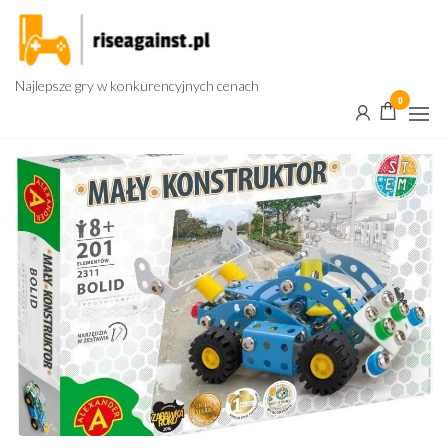
Przejdź
do
treści
Najlepsze gry w konkurencyjnych cenach
0