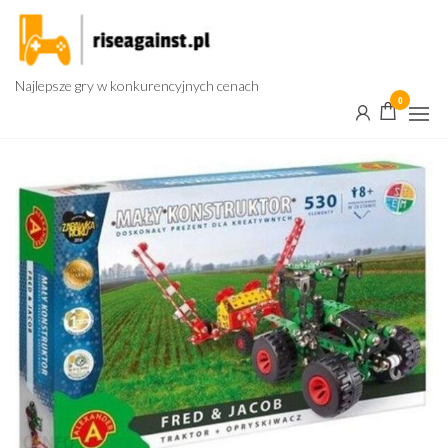
Przejdź
do
treści
Najlepsze gry w konkurencyjnych cenach
0