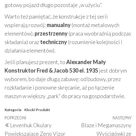
gotowy pojazd długo pozostaje „w użyciu”.
Warto też pamiętać, że konstrukcje z tej serii
wspierają rozwój:
manualny
(montaż metalowych
elementów),
przestrzenny
(praca wyobraźnią podczas
składania) oraz
techniczny
(rozumienie kolejności i
działania elementów).
Jeśli planujesz prezent, to
Alexander Mały
Konstruktor Fred & Jacob 530 el. 1935
jest dobrym
wyborem, bo daje długą zabawę: od budowy, przez
rozkładanie i ponowne skręcanie, aż po łączenie
maszyn w większy „park” do pracy na gospodarstwie.
Kategoria
Klocki
Produkt
Nawigacja
Poprzedni
POPRZEDNI
NASTĘPNY
N
Levenhuk Okulary
Blaze i Megamaszyny
wpisu
wpis
w
Powiększające Zeno Vizor
Wyścigówki ze