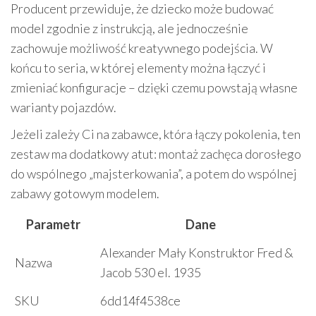
Producent przewiduje, że dziecko może budować
model zgodnie z instrukcją, ale jednocześnie
zachowuje możliwość kreatywnego podejścia. W
końcu to seria, w której elementy można łączyć i
zmieniać konfiguracje – dzięki czemu powstają własne
warianty pojazdów.
Jeżeli zależy Ci na zabawce, która łączy pokolenia, ten
zestaw ma dodatkowy atut: montaż zachęca dorosłego
do wspólnego „majsterkowania”, a potem do wspólnej
zabawy gotowym modelem.
Parametr
Dane
Alexander Mały Konstruktor Fred &
Nazwa
Jacob 530 el. 1935
SKU
6dd14f4538ce