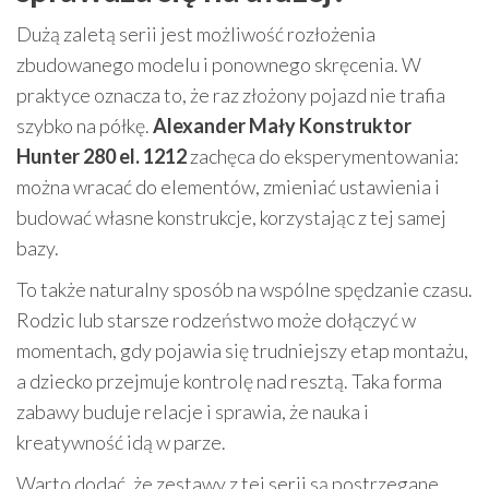
Dużą zaletą serii jest możliwość rozłożenia
zbudowanego modelu i ponownego skręcenia. W
praktyce oznacza to, że raz złożony pojazd nie trafia
szybko na półkę.
Alexander Mały Konstruktor
Hunter 280 el. 1212
zachęca do eksperymentowania:
można wracać do elementów, zmieniać ustawienia i
budować własne konstrukcje, korzystając z tej samej
bazy.
To także naturalny sposób na wspólne spędzanie czasu.
Rodzic lub starsze rodzeństwo może dołączyć w
momentach, gdy pojawia się trudniejszy etap montażu,
a dziecko przejmuje kontrolę nad resztą. Taka forma
zabawy buduje relacje i sprawia, że nauka i
kreatywność idą w parze.
Warto dodać, że zestawy z tej serii są postrzegane