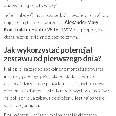
budowania „jak ja to widzę”.
Jeżeli zależy Ci na zabawce, która wspiera rozwój oraz
daje realną frajdę z tworzenia,
Alexander Mały
Konstruktor Hunter 280 el. 1212
jest propozycją,
która łączy przyjemne z pożytecznym.
Jak wykorzystać potencjał
zestawu od pierwszego dnia?
Najlepiej zacząć od spokojnego montażu z otwartą
instrukcją pod ręką. W trakcie składania warto
zachęcać dziecko do sprawdzania kolejnych kroków i
nie pomijać etapów – wtedy model wychodzi możliwie
najdokładniej, a zabawa po złożeniu jest najbardziej
satysfakcjonująca.
Po ukończeniu pojazdu można przejść do testów