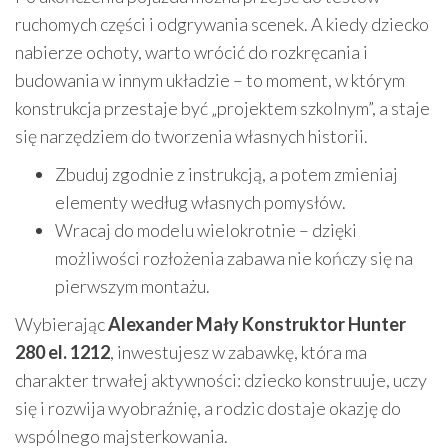
ruchomych części i odgrywania scenek. A kiedy dziecko
nabierze ochoty, warto wrócić do rozkręcania i
budowania w innym układzie – to moment, w którym
konstrukcja przestaje być „projektem szkolnym”, a staje
się narzędziem do tworzenia własnych historii.
Zbuduj zgodnie z instrukcją, a potem zmieniaj
elementy według własnych pomysłów.
Wracaj do modelu wielokrotnie – dzięki
możliwości rozłożenia zabawa nie kończy się na
pierwszym montażu.
Wybierając
Alexander Mały Konstruktor Hunter
280 el. 1212
, inwestujesz w zabawkę, która ma
charakter trwałej aktywności: dziecko konstruuje, uczy
się i rozwija wyobraźnię, a rodzic dostaje okazję do
wspólnego majsterkowania.