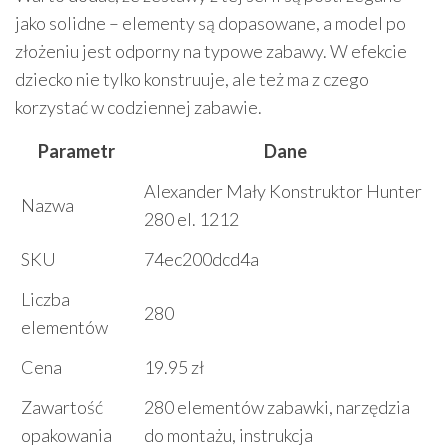
jako solidne – elementy są dopasowane, a model po
złożeniu jest odporny na typowe zabawy. W efekcie
dziecko nie tylko konstruuje, ale też ma z czego
korzystać w codziennej zabawie.
Parametr
Dane
Alexander Mały Konstruktor Hunter
Nazwa
280 el. 1212
SKU
74ec200dcd4a
Liczba
280
elementów
Cena
19.95 zł
Zawartość
280 elementów zabawki, narzędzia
opakowania
do montażu, instrukcja