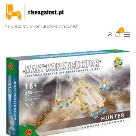
Przejdź
do
treści
Najlepsze gry w konkurencyjnych cenach
0