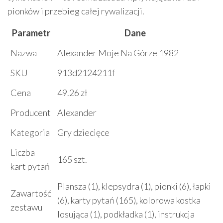
pionków i przebieg całej rywalizacji.
Parametr
Dane
Nazwa
Alexander Moje Na Górze 1982
SKU
913d2124211f
Cena
49.26 zł
Producent
Alexander
Kategoria
Gry dziecięce
Liczba
165 szt.
kart pytań
Plansza (1), klepsydra (1), pionki (6), łapki
Zawartość
(6), karty pytań (165), kolorowa kostka
zestawu
losująca (1), podkładka (1), instrukcja