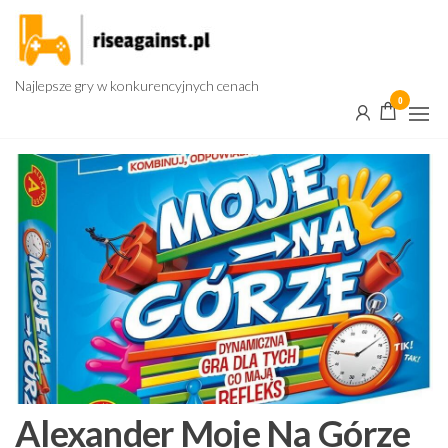
Przejdź
do
treści
Najlepsze gry w konkurencyjnych cenach
0
Alexander Moje Na Górze