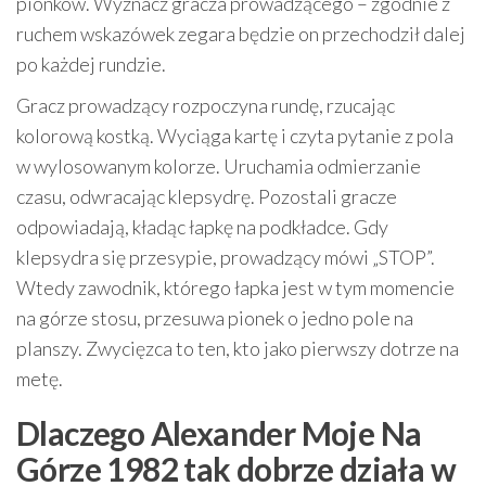
pionków. Wyznacz gracza prowadzącego – zgodnie z
ruchem wskazówek zegara będzie on przechodził dalej
po każdej rundzie.
Gracz prowadzący rozpoczyna rundę, rzucając
kolorową kostką. Wyciąga kartę i czyta pytanie z pola
w wylosowanym kolorze. Uruchamia odmierzanie
czasu, odwracając klepsydrę. Pozostali gracze
odpowiadają, kładąc łapkę na podkładce. Gdy
klepsydra się przesypie, prowadzący mówi „STOP”.
Wtedy zawodnik, którego łapka jest w tym momencie
na górze stosu, przesuwa pionek o jedno pole na
planszy. Zwycięzca to ten, kto jako pierwszy dotrze na
metę.
Dlaczego Alexander Moje Na
Górze 1982 tak dobrze działa w