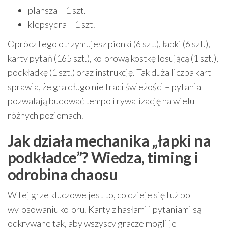
plansza – 1 szt.
klepsydra – 1 szt.
Oprócz tego otrzymujesz pionki (6 szt.), łapki (6 szt.),
karty pytań (165 szt.), kolorową kostkę losującą (1 szt.),
podkładkę (1 szt.) oraz instrukcję. Tak duża liczba kart
sprawia, że gra długo nie traci świeżości – pytania
pozwalają budować tempo i rywalizację na wielu
różnych poziomach.
Jak działa mechanika „łapki na
podkładce”? Wiedza, timing i
odrobina chaosu
W tej grze kluczowe jest to, co dzieje się tuż po
wylosowaniu koloru. Karty z hasłami i pytaniami są
odkrywane tak, aby wszyscy gracze mogli je