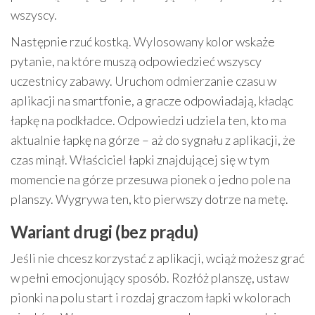
wszyscy.
Następnie rzuć kostką. Wylosowany kolor wskaże
pytanie, na które muszą odpowiedzieć wszyscy
uczestnicy zabawy. Uruchom odmierzanie czasu w
aplikacji na smartfonie, a gracze odpowiadają, kładąc
łapkę na podkładce. Odpowiedzi udziela ten, kto ma
aktualnie łapkę na górze – aż do sygnału z aplikacji, że
czas minął. Właściciel łapki znajdującej się w tym
momencie na górze przesuwa pionek o jedno pole na
planszy. Wygrywa ten, kto pierwszy dotrze na metę.
Wariant drugi (bez prądu)
Jeśli nie chcesz korzystać z aplikacji, wciąż możesz grać
w pełni emocjonujący sposób. Rozłóż planszę, ustaw
pionki na polu start i rozdaj graczom łapki w kolorach