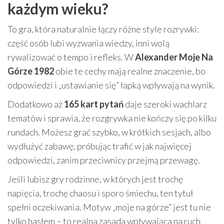
każdym wieku?
To gra, która naturalnie łączy różne style rozrywki:
część osób lubi wyzwania wiedzy, inni wolą
rywalizować o tempo i refleks. W
Alexander Moje Na
Górze 1982
obie te cechy mają realne znaczenie, bo
odpowiedzi i „ustawianie się” łapką wpływają na wynik.
Dodatkowo aż
165 kart pytań
daje szeroki wachlarz
tematów i sprawia, że rozgrywka nie kończy się po kilku
rundach. Możesz grać szybko, w krótkich sesjach, albo
wydłużyć zabawę, próbując trafić w jak najwięcej
odpowiedzi, zanim przeciwnicy przejmą przewagę.
Jeśli lubisz gry rodzinne, w których jest trochę
napięcia, trochę chaosu i sporo śmiechu, ten tytuł
spełni oczekiwania. Motyw „moje na górze” jest tu nie
tylko hasłem – to realna zasada wpływająca na ruch