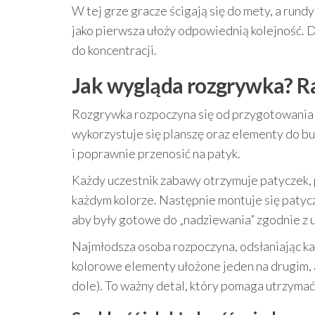
W tej grze gracze ścigają się do mety, a run
jako pierwsza ułoży odpowiednią kolejność. D
do koncentracji.
Jak wygląda rozgrywka? Rac
Rozgrywka rozpoczyna się od przygotowania r
wykorzystuje się planszę oraz elementy do b
i poprawnie przenosić na patyk.
Każdy uczestnik zabawy otrzymuje patyczek, 
każdym kolorze. Następnie montuje się patycz
aby były gotowe do „nadziewania” zgodnie z u
Najmłodsza osoba rozpoczyna, odsłaniając kar
kolorowe elementy ułożone jeden na drugim,
dole). To ważny detal, który pomaga utrzymać