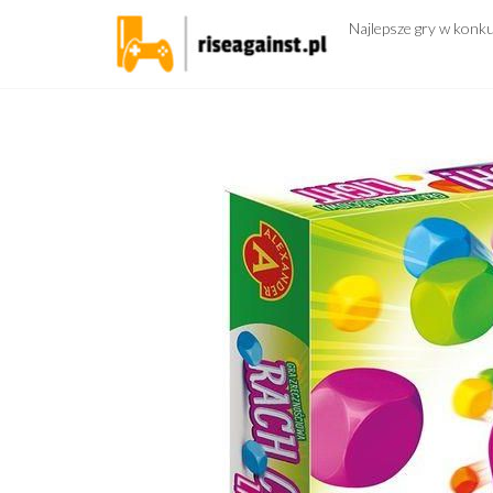
Przejdź
Najlepsze gry w konk
do
treści