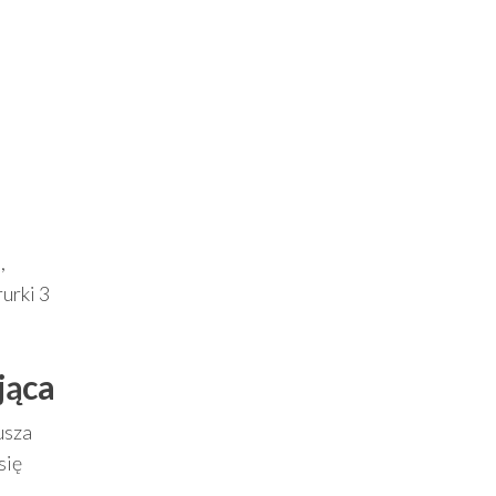
,
rurki 3
jąca
usza
się