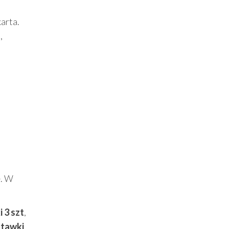
karta.
,
ę. W
 3 szt
,
tawki