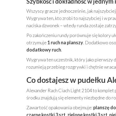
Szybkość i dokładność w jednym 
Wszyscy gracze jednocześnie, jak najszybciej,
Wygrywa ten, kto zrobi to najszybciej i w pra
naciska dzwonek – wtedy runda zostaje zatrzy
Po zakończeniu rundy porównuje się kolory uł
otrzymuje
1 ruch na planszy
. Dodatkowo osob
dodatkowy ruch
.
Wygrywa ten uczestnik, który jako pierwszy d
rozumieją przebieg rozgrywki i chętnie wraca
Co dostajesz w pudełku Al
Alexander Rach Ciach Light 2104 to komplet 
środku znajdują się elementy niezbędne do ro
Zawartość opakowania obejmuje:
planszę do
czarne kostki 3 szt
,
zielone kostki 3 szt
,
nie