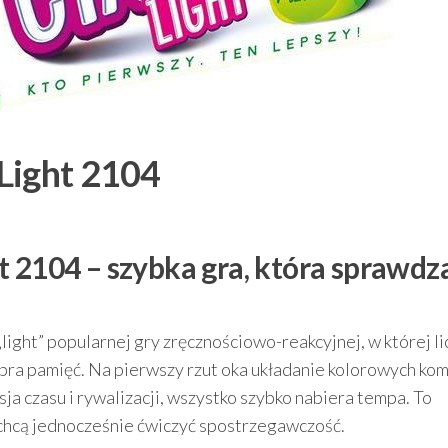
Light 2104
t 2104 – szybka gra, która sprawdz
„light” popularnej gry zręcznościowo-reakcyjnej, w której li
obra pamięć. Na pierwszy rzut oka układanie kolorowych kom
sja czasu i rywalizacji, wszystko szybko nabiera tempa. To
i chcą jednocześnie ćwiczyć spostrzegawczość.