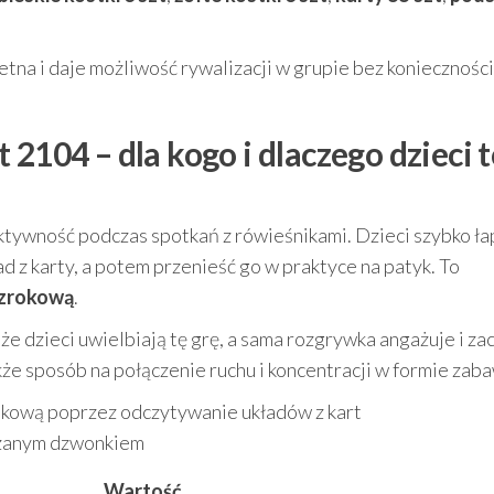
etna i daje możliwość rywalizacji w grupie bez konieczności
2104 – dla kogo i dlaczego dzieci 
aktywność podczas spotkań z rówieśnikami. Dzieci szybko ła
d z karty, a potem przenieść go w praktyce na patyk. To
zrokową
.
e dzieci uwielbiają tę grę, a sama rozgrywka angażuje i za
że sposób na połączenie ruchu i koncentracji w formie zaba
kową poprzez odczytywanie układów z kart
czanym dzwonkiem
Wartość