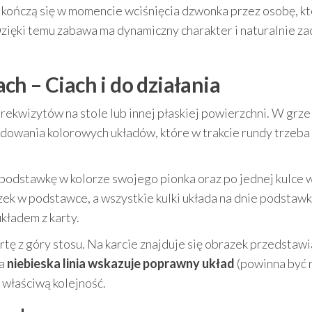
dy kończą się w momencie wciśnięcia dzwonka przez osobę, k
zięki temu zabawa ma dynamiczny charakter i naturalnie za
h – Ciach i do działania
ekwizytów na stole lub innej płaskiej powierzchni. W grze
udowania kolorowych układów, które w trakcie rundy trzeba
podstawkę w kolorze swojego pionka oraz po jednej kulce 
ek w podstawce, a wszystkie kulki układa na dnie podstawki
kładem z karty.
tę z góry stosu. Na karcie znajduje się obrazek przedstawi
 a
niebieska linia wskazuje poprawny układ
(powinna być 
 właściwą kolejność.