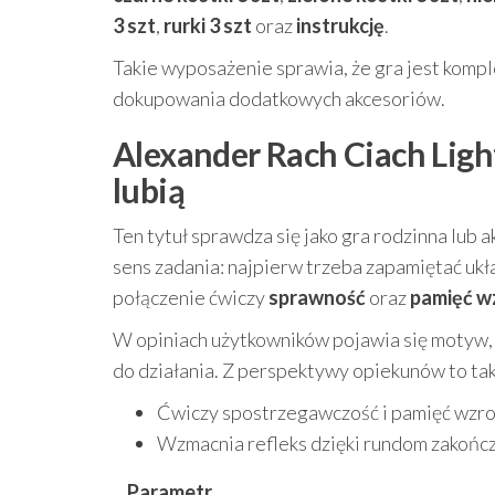
3 szt
,
rurki 3 szt
oraz
instrukcję
.
Takie wyposażenie sprawia, że gra jest kompl
dokupowania dodatkowych akcesoriów.
Alexander Rach Ciach Light 
lubią
Ten tytuł sprawdza się jako gra rodzinna lub 
sens zadania: najpierw trzeba zapamiętać ukła
połączenie ćwiczy
sprawność
oraz
pamięć w
W opiniach użytkowników pojawia się motyw, ż
do działania. Z perspektywy opiekunów to tak
Ćwiczy spostrzegawczość i pamięć wzro
Wzmacnia refleks dzięki rundom zakoń
Parametr