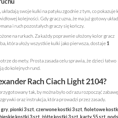
ruchu
 układają swoje kulki na patyku zgodnie z tym, co pokazuje 
widłowej kolejności. Gdy gracz uzna, że ma już gotowy układ
mana i ruch pozostałych graczy się kończy.
ożone na rurkach. Za każdy poprawnie ułożony kolor gracz
a, która ułoży wszystkie kulki jako pierwsza, dostaje
1
otrze do mety. Prosta zasada celu sprawia, że dzieci łatwo
ją do kolejnych rund.
exander Rach Ciach Light 2104?
przygotowany tak, by można było od razu rozpocząć zabaw
zgrywki oraz instrukcja, która prowadzi przez zasady.
 gry
,
pionki 3 szt
,
czerwone kostki 3 szt
,
fioletowe kostki
bieskie kostki 3 szt
,
żółte kostki 3 szt
,
karty 55 szt
,
pods