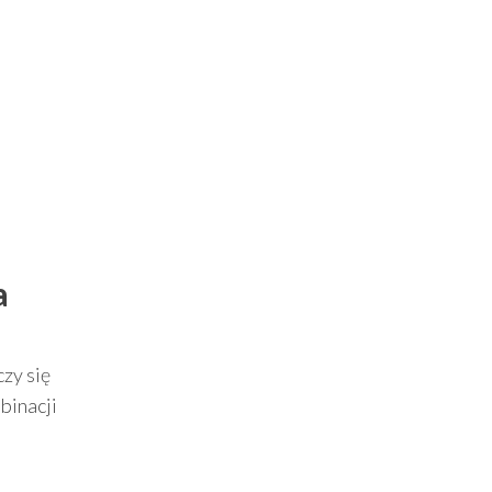
a
czy się
binacji