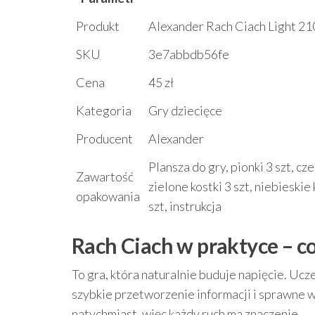
Produkt
Alexander Rach Ciach Light 21
SKU
3e7abbdb56fe
Cena
45 zł
Kategoria
Gry dziecięce
Producent
Alexander
Plansza do gry, pionki 3 szt, cze
Zawartość
zielone kostki 3 szt, niebieskie k
opakowania
szt, instrukcja
Rach Ciach w praktyce – c
To gra, która naturalnie buduje napięcie. Uc
szybkie przetworzenie informacji i sprawne w
natychmiast, więc każdy ruch ma znaczenie.