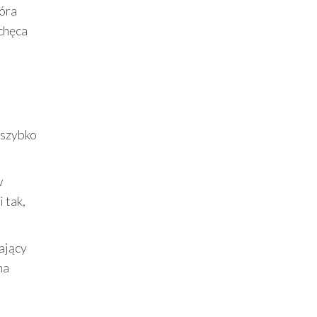
tóra
chęca
 szybko
w
 tak,
ający
na