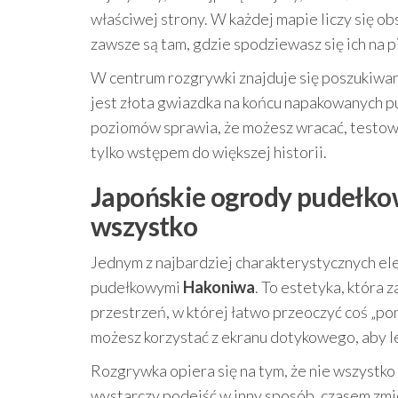
właściwej strony. W każdej mapie liczy się ob
zawsze są tam, gdzie spodziewasz się ich na p
W centrum rozgrywki znajduje się poszukiwan
jest złota gwiazdka na końcu napakowanych p
poziomów sprawia, że możesz wracać, testować
tylko wstępem do większej historii.
Japońskie ogrody pudełko
wszystko
Jednym z najbardziej charakterystycznych e
pudełkowymi
Hakoniwa
. To estetyka, która 
przestrzeń, w której łatwo przeoczyć coś „po
możesz korzystać z ekranu dotykowego, aby le
Rozgrywka opiera się na tym, że nie wszystko
wystarczy podejść w inny sposób, czasem zmie