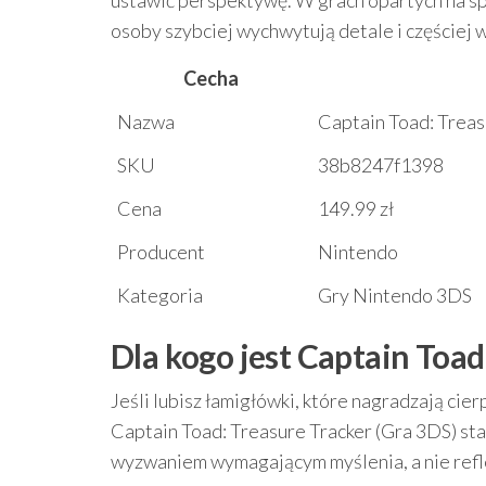
ustawić perspektywę. W grach opartych na s
osoby szybciej wychwytują detale i częściej 
Cecha
Nazwa
Captain Toad: Treas
SKU
38b8247f1398
Cena
149.99 zł
Producent
Nintendo
Kategoria
Gry Nintendo 3DS
Dla kogo jest Captain Toad
Jeśli lubisz łamigłówki, które nagradzają cier
Captain Toad: Treasure Tracker (Gra 3DS) sta
wyzwaniem wymagającym myślenia, a nie ref