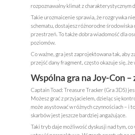
rozpoznawalny klimat z charakterystycznym d
Takie urozmaicenie sprawia, że rozgrywka nie 
schematu, dostajesz różnorodne środowiska or
przestrzeń. To także dobra wiadomość dla osó
poziomów.
Co ważne, gra jest zaprojektowana tak, aby za
przejść dany fragment, często okazuje się, ż
Wspólna gra na Joy-Con – 
Captain Toad: Treasure Tracker (Gra 3DS) jes
Możesz grać z przyjacielem, dzieląc się kont
może asystować w różnych czynnościach – i t
skarbów jest jeszcze bardziej angażujące.
Taki tryb daje możliwość dyskusji nad tym, co 