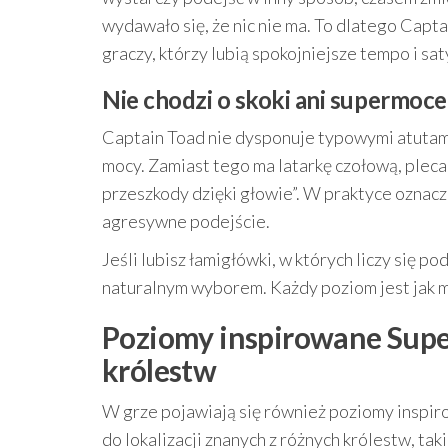
wydawało się, że nic nie ma. To dlatego Capt
graczy, którzy lubią spokojniejsze tempo i sa
Nie chodzi o skoki ani supermoce –
Captain Toad nie dysponuje typowymi atutami
mocy. Zamiast tego ma latarkę czołową, plecak
przeszkody dzięki głowie”. W praktyce oznacza
agresywne podejście.
Jeśli lubisz łamigłówki, w których liczy się po
naturalnym wyborem. Każdy poziom jest jak map
Poziomy inspirowane Super
królestw
W grze pojawiają się również poziomy inspi
do lokalizacji znanych z różnych królestw, taki