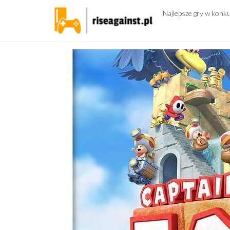
Przejdź
Najlepsze gry w konk
do
treści