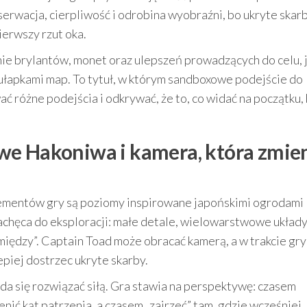
serwacja, cierpliwość i odrobina wyobraźni, bo ukryte skarb
ierwszy rzut oka.
ie brylantów, monet oraz ulepszeń prowadzących do celu, 
ułapkami map. To tytuł, w którym sandboxowe podejście do
 różne podejścia i odkrywać, że to, co widać na początku,
we Hakoniwa i kamera, która zmie
lementów gry są poziomy inspirowane japońskimi ogrodami
zachęca do eksploracji: małe detale, wielowarstwowe układy
między”. Captain Toad może obracać kamerą, a w trakcie gry
piej dostrzec ukryte skarby.
 da się rozwiązać siłą. Gra stawia na perspektywę: czasem
nić kąt patrzenia, a czasem „zajrzeć” tam, gdzie wcześniej