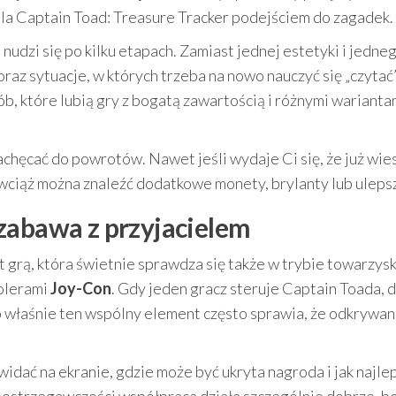
la Captain Toad: Treasure Tracker podejściem do zagadek.
nudzi się po kilku etapach. Zamiast jednej estetyki i jedne
az sytuacje, w których trzeba na nowo nauczyć się „czytać
b, które lubią gry z bogatą zawartością i różnymi warianta
chęcać do powrotów. Nawet jeśli wydaje Ci się, że już wies
e wciąż można znaleźć dodatkowe monety, brylanty lub uleps
zabawa z przyjacielem
t grą, która świetnie sprawdza się także w trybie towarzysk
rolerami
Joy-Con
. Gdy jeden gracz steruje Captain Toada, 
o właśnie ten wspólny element często sprawia, że odkrywan
widać na ekranie, gdzie może być ukryta nagroda i jak najle