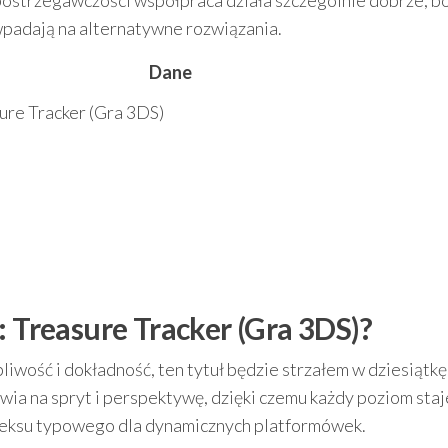
postrzegawczości współpraca działa szczególnie dobrze, b
wpadają na alternatywne rozwiązania.
Dane
ure Tracker (Gra 3DS)
: Treasure Tracker (Gra 3DS)?
pliwość i dokładność, ten tytuł będzie strzałem w dziesiątkę
wia na spryt i perspektywę, dzięki czemu każdy poziom staj
leksu typowego dla dynamicznych platformówek.