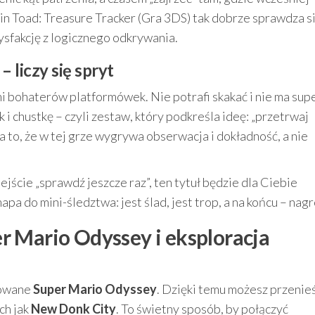
ain Toad: Treasure Tracker (Gra 3DS) tak dobrze sprawdza si
tysfakcję z logicznego odkrywania.
 liczy się spryt
 bohaterów platformówek. Nie potrafi skakać i nie ma sup
 i chustkę – czyli zestaw, który podkreśla ideę: „przetrwaj
 to, że w tej grze wygrywa obserwacja i dokładność, a nie
dejście „sprawdź jeszcze raz”, ten tytuł będzie dla Ciebie
a do mini-śledztwa: jest ślad, jest trop, a na końcu – nag
 Mario Odyssey i eksploracja
rowane
Super Mario Odyssey
. Dzięki temu możesz przenieś
ch jak
New Donk City
. To świetny sposób, by połączyć