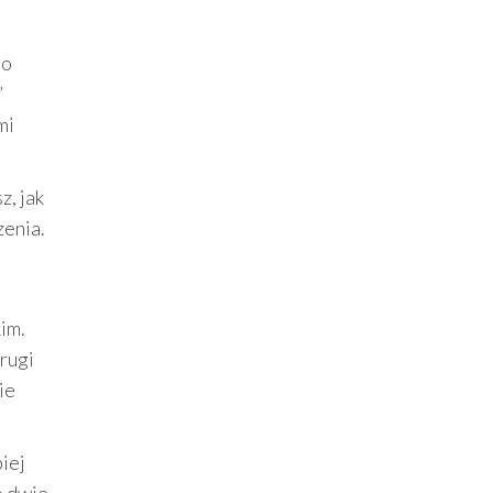
go
”
mi
z, jak
zenia.
im.
drugi
ie
piej