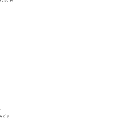
o dwie
.
e się