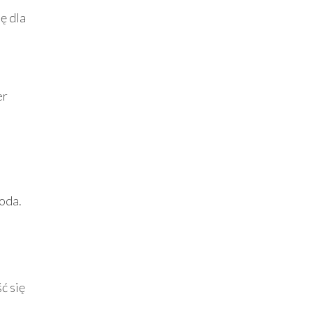
ę dla
er
roda.
ć się