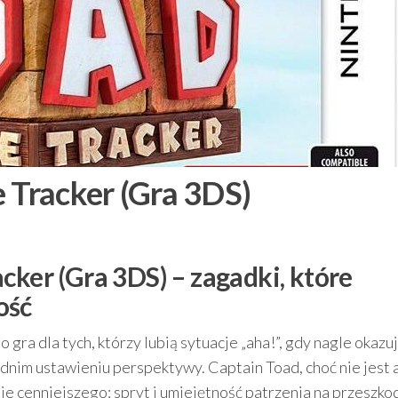
 Tracker (Gra 3DS)
cker (Gra 3DS) – zagadki, które
ość
o gra dla tych, którzy lubią sytuacje „aha!”, gdy nagle okazuj
dnim ustawieniu perspektywy. Captain Toad, choć nie jest 
nie cenniejszego: spryt i umiejętność patrzenia na przeszko