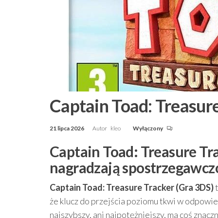
Captain Toad: Treasure
21 lipca 2026
Autor
kleo
Wyłączony
Captain Toad: Treasure Tra
nagradzają spostrzegawcz
Captain Toad: Treasure Tracker (Gra 3DS)
t
że klucz do przejścia poziomu tkwi w odpowie
najszybszy, ani najpotężniejszy, ma coś znacz