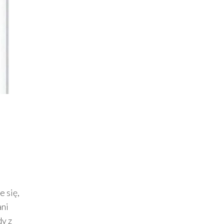
e się,
ani
dy z