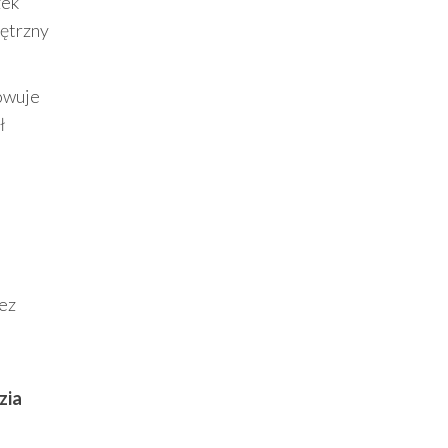
zek
nętrzny
owuje
ł
zez
zia