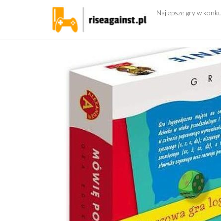
Przejdź
Najlepsze gry w konk
do
treści