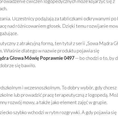
prowadzenie ćwiczeń logopedycznych może kojarzyć się z
ach.
ania. Uczestnicy podążają za tabliczkami odkrywanymi po k
pracę nad różnicowaniem głosek. Dzięki temu rozwijanie mo
gażujące.
eutyczny z atrakcyjną formą, ten tytuł z serii „Sowa Mądra 
 Właśnie dlatego w nazwie produktu pojawia się
ądra Głowa Mówię Poprawnie 0497
— bo chodzi o to, by 
dobrze się bawiło.
zedszkolnym i wczesnoszkolnym. To dobry wybór, gdy chcesz
zkolne lub prowadzić pracę terapeutyczną z logopedą. Moż
ny rozwój mowy, a także jako element zajęć w grupie.
dziecko szybko wchodzi w rytm rozgrywki. A gdy pojawia się