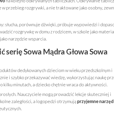
owo
na kolejno odkrywanych tabliczkach. Odkrywanie tablic
 w przebieg rozgrywki, a nie traktowane jako osobny, zew
y: słucha, porównuje dźwięki, próbuje wypowiedzi i dopas
wadzić rozgrywkę w domu z rodzicem, w szkole jako materia
ako narzędzie wsparcia.
ić serię Sowa Mądra Głowa Sowa
roduktów dedykowanych dzieciom w wieku przedszkolnym i
cznie i szybko przekazywać wiedzę, wykorzystując naukę pr
o kilku minutach, a dziecko chętnie wraca do aktywności.
rosłych. Nauczyciele mogą prowadzić lekcje skuteczniej i
szkolne zaległości, a logopedzi otrzymują
przyjemne narzęd
peutycznych.