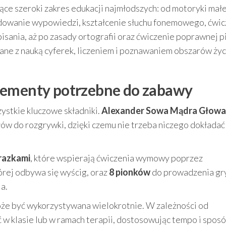
ące szeroki zakres edukacji najmłodszych: od motoryki małe
udowanie wypowiedzi, kształcenie słuchu fonemowego, ćwic
isania, aż po zasady ortografii oraz ćwiczenie poprawnej p
ane z nauką cyferek, liczeniem i poznawaniem obszarów życ
lementy potrzebne do zabawy
ystkie kluczowe składniki.
Alexander Sowa Mądra Głowa
ów do rozgrywki, dzięki czemu nie trzeba niczego dokładać
brazkami
, które wspierają ćwiczenia wymowy poprzez
órej odbywa się wyścig, oraz
8 pionków
do prowadzenia gr
ja.
że być wykorzystywana wielokrotnie. W zależności od
 w klasie lub w ramach terapii, dostosowując tempo i spos