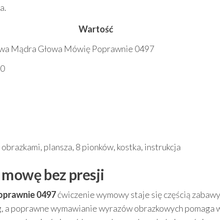
a.
Wartość
owa Mądra Głowa Mówię Poprawnie 0497
60
e
 obrazkami, plansza, 8 pionków, kostka, instrukcja
 mowę bez presji
oprawnie 0497
ćwiczenie wymowy staje się częścią zabawy
yścig, a poprawne wymawianie wyrazów obrazkowych pomaga 