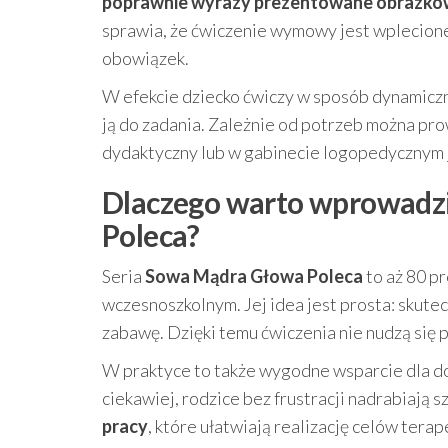
poprawnie wyrazy prezentowane obrazk
sprawia, że ćwiczenie wymowy jest wplecione
obowiązek.
W efekcie dziecko ćwiczy w sposób dynamiczn
ją do zadania. Zależnie od potrzeb można pro
dydaktyczny lub w gabinecie logopedycznym j
Dlaczego warto wprowadz
Poleca?
Seria
Sowa Mądra Głowa Poleca
to aż 80 p
wczesnoszkolnym. Jej idea jest prosta: skute
zabawę. Dzięki temu ćwiczenia nie nudzą się p
W praktyce to także wygodne wsparcie dla do
ciekawiej, rodzice bez frustracji nadrabiają 
pracy
, które ułatwiają realizację celów tera