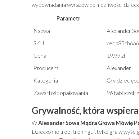
wypowiadania wyrazów do możliwości dzieck
Parametr
Nazwa
Alexander S
SKU
ceda85cb6a
Cena
19.99 zł
Producent
Alexander
Kategoria
Gry dziecięc
Zawartość opakowania
96 tabliczek z
Grywalność, która wspiera
W
Alexander Sowa Mądra Głowa Mówię P
Dziecko nie „robi treningu”, tylko gra w w