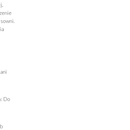
j,
zenie
isowni.
ia
 ani
y. Do
ób