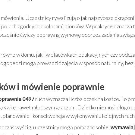
mówienia. Uczestnicy rywalizują o jak najszybsze okrążeni
 polach zgodnych z kolorami pionków. W praktyce oznacza t
jednocześnie ćwiczy poprawną wymowę poprzez zadania związ
zarówno w domu, jak i w placówkach edukacyjnych czy podcz
 logopedzi mogą prowadzić zajęcia w sposób naturalny, bez 
onków i mówienie poprawnie
oprawnie 0497
ruch wyznacza liczba oczek na kostce. To pr
zgrywkę nawet młodszym graczom. Dziecko nie musi długo uc
mpo, planowanie i konsekwencja w wykonywaniu kolejnych ruc
 Podczas wyścigu uczestnicy mogą pomagać sobie,
wymawiaj