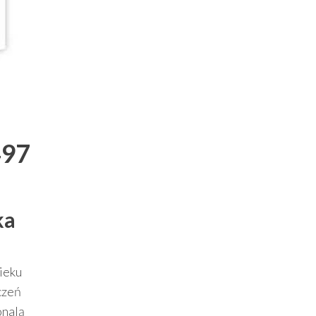
497
ka
ieku
czeń
onalą