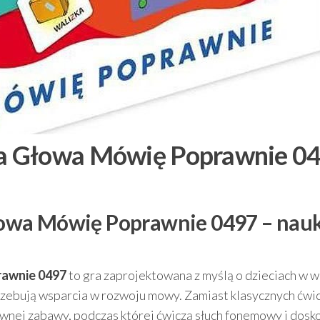
a Głowa Mówię Poprawnie 0
owa Mówię Poprawnie 0497 – nau
awnie 0497
to gra zaprojektowana z myślą o dzieciach w w
rzebują wsparcia w rozwoju mowy. Zamiast klasycznych ćwi
tywnej zabawy, podczas której ćwiczą słuch fonemowy i dosk