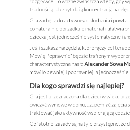
rozgrywce. To ważne zwłaszcza wtedy, gdy w
trudnością lub zbyt dużą koncentracją na błęd
Gra zachęca do aktywnego słuchania i powtarz
co naturalnie porządkuje materiał i ułatwia 
dziecka jest jednocześnie systematyczne i an
Jeśli szukasz narzędzia, które łączy cel terap
Mówię Poprawnie” będzie trafionym wyborem.
charakterystyczne hasło
Alexander Sowa M
mówiło pewniej i poprawniej, a jednocześnie 
Dla kogo sprawdzi się najlepiej?
Gra jest przeznaczona dla dzieci w wieku pr
ćwiczyć wymowę w domu, uzupełniać zajęcia s
traktować jako aktywność wspierającą codzien
Co istotne, zasady są na tyle przystępne, że 