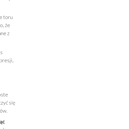
e toru
o, że
ane z
as
presji,
oste
zyć się
hów.
ąc