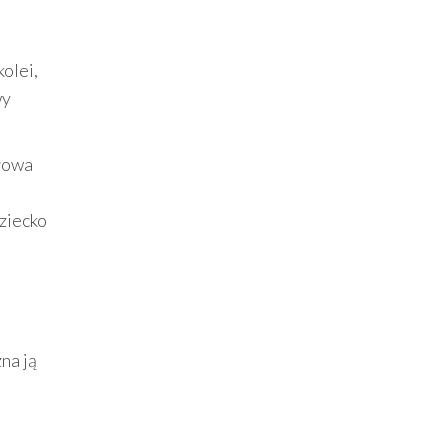
olei,
wy
Głowa
dziecko
na ją