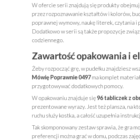
W ofercie serii znajdują się produkty obejmuj
przez rozpoznawanie kształtów i kolorów, b
poprawnej wymowy, naukę literek, czytania i p
Dodatkowo w serii są także propozycje związ
codziennego.
Zawartość opakowania i e
Żeby rozpocząć grę, w pudełku znajdziesz wsz
Mówię Poprawnie 0497
ma komplet materiał
przygotowywać dodatkowych pomocy.
W opakowaniu znajduje się
96 tabliczek z o
prezentowane wyrazy. Jest też plansza, na kt
ruchu służy kostka, a całość uzupełnia instrukc
Tak skomponowany zestaw sprawia, że gra mo
preferencji można grać w domu, podczas zajęć