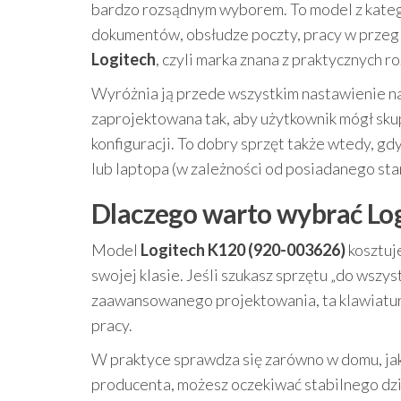
bardzo rozsądnym wyborem. To model z katego
dokumentów, obsłudze poczty, pracy w przegl
Logitech
, czyli marka znana z praktycznych 
Wyróżnia ją przede wszystkim nastawienie n
zaprojektowana tak, aby użytkownik mógł skupi
konfiguracji. To dobry sprzęt także wtedy, 
lub laptopa (w zależności od posiadanego sta
Dlaczego warto wybrać Log
Model
Logitech K120 (920-003626)
kosztuj
swojej klasie. Jeśli szukasz sprzętu „do wszyst
zaawansowanego projektowania, ta klawiatura 
pracy.
W praktyce sprawdza się zarówno w domu, jak 
producenta, możesz oczekiwać stabilnego dzi