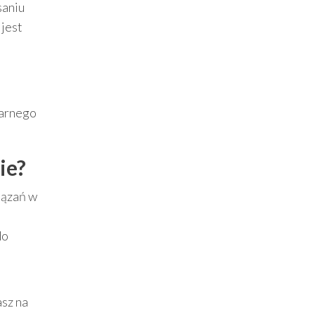
saniu
 jest
narnego
ie?
iązań w
do
asz na