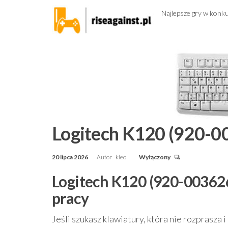
Przejdź
Najlepsze gry w konk
do
treści
Logitech K120 (920-0
20 lipca 2026
Autor
kleo
Wyłączony
Logitech K120 (920-003626
pracy
Jeśli szukasz klawiatury, która nie rozprasza 