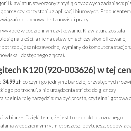
rii klawiatur, stworzony z myślą o typowych zadaniach: pi
ądarce czy korzystaniu z aplikacji biurowych. Producentem
rozwiązań do domowych stanowisk i pracy.
a wygodę w codziennym użytkowaniu. Klawiatura została
ć się na treści, a nie na ustawieniach czy skomplikowanej
gdy potrzebujesz niezawodnej wymiany do komputera stacjo
nowiska i dostępnego złącza).
itech K120 (920-003626) w tej cen
e
34.99 zł
, co czyni go jednym z bardziej przystępnych rozw
kiego po trochu”, a nie urządzenia stricte do gier czy
spełnia rolę narzędzia: ma być prosta, czytelna i gotowa 
i w biurze. Dzięki temu, że jest to produkt od uznanego
ałania w codziennym rytmie: piszesz, edytujesz, odpowiad