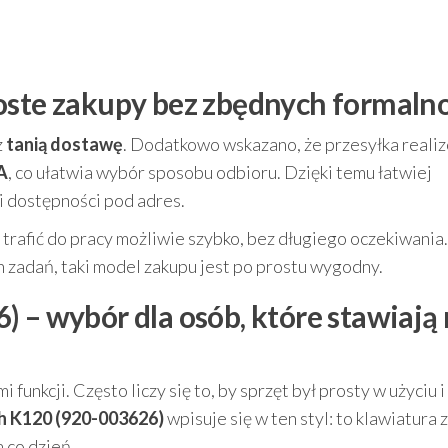
oste zakupy bez zbędnych formalno
z
tanią dostawę
. Dodatkowo wskazano, że przesyłka reali
A
, co ułatwia wybór sposobu odbioru. Dzięki temu łatwiej
 dostępności pod adres.
trafić do pracy możliwie szybko, bez długiego oczekiwania.
h zadań, taki model zakupu jest po prostu wygodny.
 – wybór dla osób, które stawiają
funkcji. Często liczy się to, by sprzęt był prosty w użyciu i
h K120 (920-003626)
wpisuje się w ten styl: to klawiatura z
 co dzień.