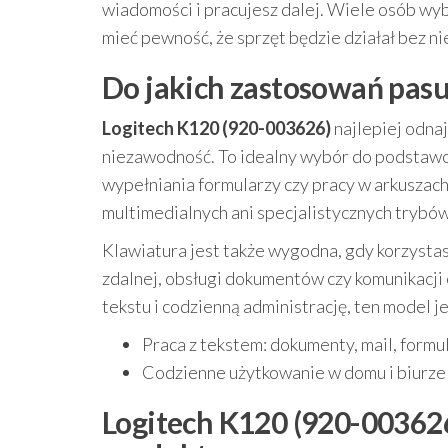
wiadomości i pracujesz dalej. Wiele osób wyb
mieć pewność, że sprzęt będzie działał bez n
Do jakich zastosowań pasu
Logitech K120 (920-003626)
najlepiej odnaj
niezawodność. To idealny wybór do podstawow
wypełniania formularzy czy pracy w arkuszach
multimedialnych ani specjalistycznych trybów
Klawiatura jest także wygodna, gdy korzysta
zdalnej, obsługi dokumentów czy komunikacji 
tekstu i codzienną administrację, ten model 
Praca z tekstem: dokumenty, mail, formu
Codzienne użytkowanie w domu i biurze
Logitech K120 (920-003626