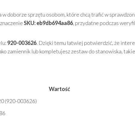
a w doborze sprzętu osobom, które chcą trafić w sprawdzo
 oznaczenie
SKU: eb9db694aa86
, przydatne podczas weryfi
lu:
920-003626
. Dzięki temu łatwiej potwierdzić, że inter
 jako zamiennik lub kompletujesz zestaw do stanowiska, taki
Wartość
20 (920-003626)
86