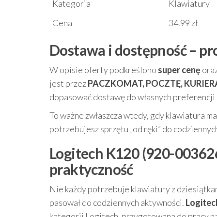
Kategoria
Klawiatury
Cena
34.99 zł
Dostawa i dostępność – pr
W opisie oferty podkreślono
super cenę
ora
jest przez
PACZKOMAT, POCZTĘ, KURIER
dopasować dostawę do własnych preferencji i
To ważne zwłaszcza wtedy, gdy klawiatura ma 
potrzebujesz sprzętu „od ręki” do codziennyc
Logitech K120 (920-003626)
praktyczność
Nie każdy potrzebuje klawiatury z dziesiątkami 
pasował do codziennych aktywności.
Logitec
kategorii Logitech, przygotowana do pracy na