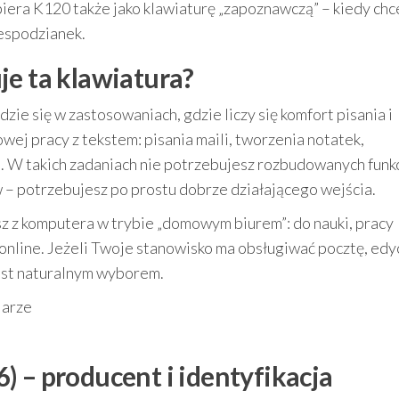
iera K120 także jako klawiaturę „zapoznawczą” – kiedy chc
iespodzianek.
je ta klawiatura?
dzie się w zastosowaniach, gdzie liczy się komfort pisania i
ej pracy z tekstem: pisania maili, tworzenia notatek,
. W takich zadaniach nie potrzebujesz rozbudowanych funkc
 – potrzebujesz po prostu dobrze działającego wejścia.
sz z komputera w trybie „domowym biurem”: do nauki, pracy
online. Jeżeli Twoje stanowisko ma obsługiwać pocztę, edy
jest naturalnym wyborem.
larze
) – producent i identyfikacja