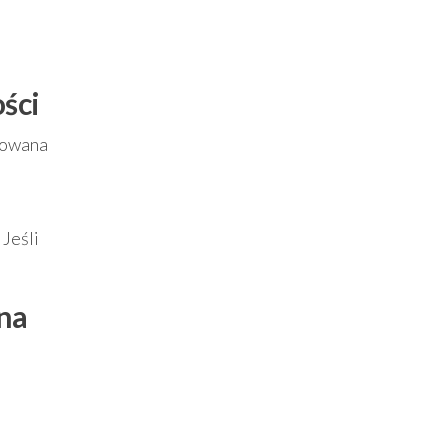
ści
zowana
 Jeśli
 na