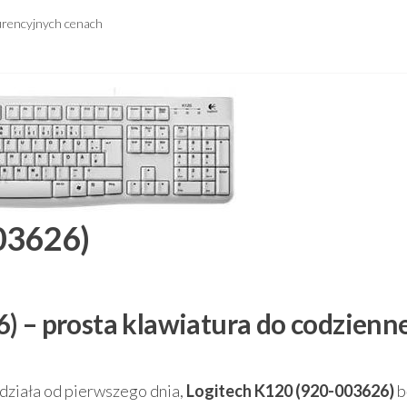
urencyjnych cenach
03626)
) – prosta klawiatura do codzienn
i działa od pierwszego dnia,
Logitech K120 (920-003626)
b