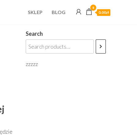
0
SKLEP
BLOG
0.00zł
Search
zzzzz
ej
ędzie