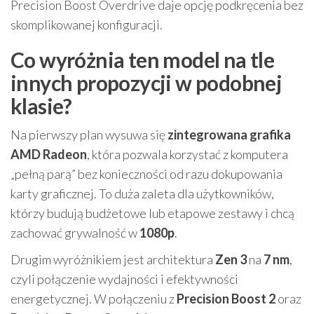
Precision Boost Overdrive daje opcję podkręcenia bez
skomplikowanej konfiguracji.
Co wyróżnia ten model na tle
innych propozycji w podobnej
klasie?
Na pierwszy plan wysuwa się
zintegrowana grafika
AMD Radeon
, która pozwala korzystać z komputera
„pełną parą” bez konieczności od razu dokupowania
karty graficznej. To duża zaleta dla użytkowników,
którzy budują budżetowe lub etapowe zestawy i chcą
zachować grywalność w
1080p
.
Drugim wyróżnikiem jest architektura
Zen 3
na
7 nm
,
czyli połączenie wydajności i efektywności
energetycznej. W połączeniu z
Precision Boost 2
oraz