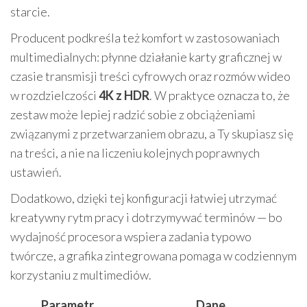
starcie.
Producent podkreśla też komfort w zastosowaniach
multimedialnych: płynne działanie karty graficznej w
czasie transmisji treści cyfrowych oraz rozmów wideo
w rozdzielczości
4K z HDR
. W praktyce oznacza to, że
zestaw może lepiej radzić sobie z obciążeniami
związanymi z przetwarzaniem obrazu, a Ty skupiasz się
na treści, a nie na liczeniu kolejnych poprawnych
ustawień.
Dodatkowo, dzięki tej konfiguracji łatwiej utrzymać
kreatywny rytm pracy i dotrzymywać terminów — bo
wydajność procesora wspiera zadania typowo
twórcze, a grafika zintegrowana pomaga w codziennym
korzystaniu z multimediów.
Parametr
Dane