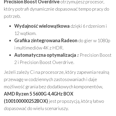
Precision Boost Overdrive
otrzymujesz procesor,
który potrafi dynamicznie dopasować tempo pracy do
potrzeb.
Wydajność wielowątkowa
dzięki 6 rdzeniom i
12 wątkom.
Grafika zintegrowana Radeon
do gier w 1080p
i multimediów 4K z HDR.
Automatyczna optymalizacja
z Precision Boost
2 i Precision Boost Overdrive.
Jeżeli zależy Ci na procesorze, który zapewnia realną
przewagę w codziennych zastosowaniach i daje
możliwość grania bez dodatkowych komponentów,
AMD Ryzen 5 5600G 4,4GHz BOX
(100100000252BOX)
jest propozycją, którą łatwo
dopasować do wielu scenariuszy.