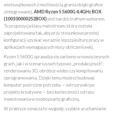
wielowątkowych z możliwością grania dzięki grafice
zintegrowanej,
AMD Ryzen 5 5600G 4,4GHz BOX
(100100000252BOX)
jest bardzo trafnym wyborem.
To propozycja klasy mainstream, która została
zaprojektowana tak, aby przy stosunkowo prostej
konfiguracji uzyskać wyraźnie lepszą kulturę pracy w
aplikacjach wymagających mocy obliczeniowej.
Ryzen 5 5600G sprawdza się zarówno w nowoczesnych
grach, jak i w scenariuszach typowo „produkcyjnych”:
renderowaniu 3D, obróbce wideo czy kompilowaniu
oprogramowania. Dzięki temu możesz budować
komputer pod różne potrzeby — od rozrywki po
projekty kreatywne — bez konieczności od razu
inwestowania w osobną kartę graficzną.
W praktyce oznacza to wygodę: szybkie uruchamianie