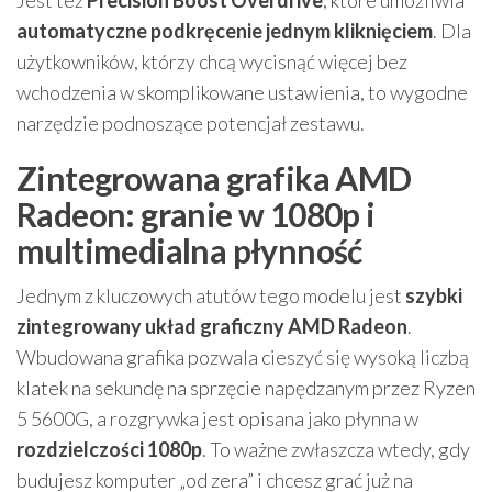
Jest też
Precision Boost Overdrive
, które umożliwia
automatyczne podkręcenie jednym kliknięciem
. Dla
użytkowników, którzy chcą wycisnąć więcej bez
wchodzenia w skomplikowane ustawienia, to wygodne
narzędzie podnoszące potencjał zestawu.
Zintegrowana grafika AMD
Radeon: granie w 1080p i
multimedialna płynność
Jednym z kluczowych atutów tego modelu jest
szybki
zintegrowany układ graficzny AMD Radeon
.
Wbudowana grafika pozwala cieszyć się wysoką liczbą
klatek na sekundę na sprzęcie napędzanym przez Ryzen
5 5600G, a rozgrywka jest opisana jako płynna w
rozdzielczości 1080p
. To ważne zwłaszcza wtedy, gdy
budujesz komputer „od zera” i chcesz grać już na