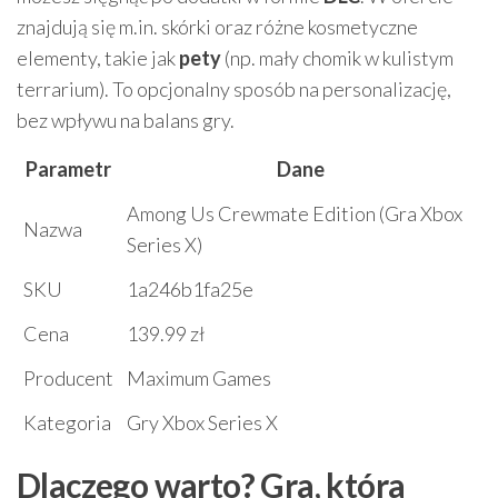
znajdują się m.in. skórki oraz różne kosmetyczne
elementy, takie jak
pety
(np. mały chomik w kulistym
terrarium). To opcjonalny sposób na personalizację,
bez wpływu na balans gry.
Parametr
Dane
Among Us Crewmate Edition (Gra Xbox
Nazwa
Series X)
SKU
1a246b1fa25e
Cena
139.99 zł
Producent
Maximum Games
Kategoria
Gry Xbox Series X
Dlaczego warto? Gra, która