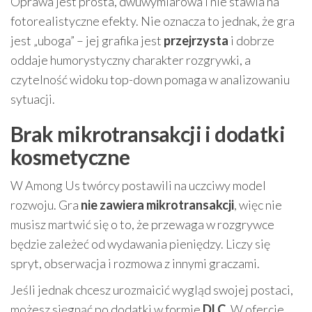
Oprawa jest prosta, dwuwymiarowa i nie stawia na
fotorealistyczne efekty. Nie oznacza to jednak, że gra
jest „uboga” – jej grafika jest
przejrzysta
i dobrze
oddaje humorystyczny charakter rozgrywki, a
czytelność widoku top-down pomaga w analizowaniu
sytuacji.
Brak mikrotransakcji i dodatki
kosmetyczne
W Among Us twórcy postawili na uczciwy model
rozwoju. Gra
nie zawiera mikrotransakcji
, więc nie
musisz martwić się o to, że przewaga w rozgrywce
będzie zależeć od wydawania pieniędzy. Liczy się
spryt, obserwacja i rozmowa z innymi graczami.
Jeśli jednak chcesz urozmaicić wygląd swojej postaci,
możesz sięgnąć po dodatki w formie
DLC
. W ofercie