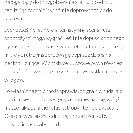
Załoga dąży do przygotowania statku do odlotu,
realizując zadania i wspólnie doprowadzając do
sukcesu.
Jednocześnie istnieje alternatywny scenariusz:
sabotażyści mogą wygrać, jeśli nie dopuścisz do tego,
by załoga zrealizowała swoje cele – albo jeśli uda się
im ukryć i utrzymać przewagę poprzez działania
destabilizujące. W praktyce kluczowe bywa również
znalezienie i wyrzucenie ze statku wszystkich ukrytych
wrogów.
To właśnie ta zmienność sprawia, że gra nie nudzi się
po kilku sesjach. Nawet gdy znasz mechanikę, wciąż
inaczej układają się relacje, tropy i tempo dyskusji.
Czasem wystarczy jedno błędne założenie, by
odwrócić losy całej rundy.