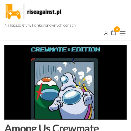
Przejdź
do
treści
Najlepsze gry w konkurencyjnych cenach
0
Among Us Crewmate