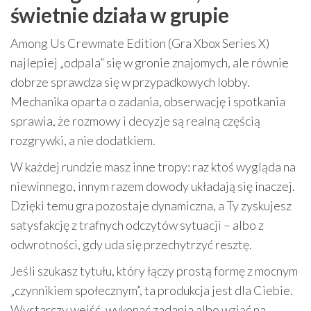
świetnie działa w grupie
Among Us Crewmate Edition (Gra Xbox Series X)
najlepiej „odpala” się w gronie znajomych, ale równie
dobrze sprawdza się w przypadkowych lobby.
Mechanika oparta o zadania, obserwację i spotkania
sprawia, że rozmowy i decyzje są realną częścią
rozgrywki, a nie dodatkiem.
W każdej rundzie masz inne tropy: raz ktoś wygląda na
niewinnego, innym razem dowody układają się inaczej.
Dzięki temu gra pozostaje dynamiczna, a Ty zyskujesz
satysfakcję z trafnych odczytów sytuacji – albo z
odwrotności, gdy uda się przechytrzyć resztę.
Jeśli szukasz tytułu, który łączy prostą formę z mocnym
„czynnikiem społecznym”, ta produkcja jest dla Ciebie.
Wystarczy wejść, wykonać zadania albo wziąć na