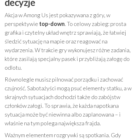
decyzje
Akcja w Among Us jest pokazywana z góry, w
perspektywie
top-down
. To celowy zabieg: prosta
grafika i czytelny układ wnętrz sprawiają, że łatwiej
śledzić sytuację na mapie oraz reagować na
wydarzenia. W trakcie gry wykonujesz różne zadania,
które zasilają specjalny pasek i przybliżają załogę do
odlotu.
Równolegle musisz pilnować porządku i zachować
czujność. Sabotażyści mogą psuć elementy statku, a w
skrajnych sytuacjach dochodzi także do zabójstw
członków załogi. To sprawia, że każda napotkana
sytuacja może być niewinna albo zaplanowana – i
właśnie na tym polega największa frajda.
Ważnym elementem rozgrywki są spotkania. Gdy