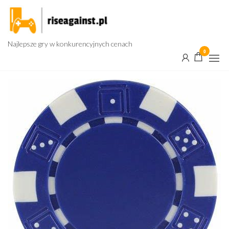
Przejdź
do
treści
Najlepsze gry w konkurencyjnych cenach
0