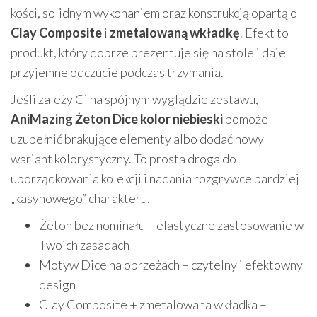
kości, solidnym wykonaniem oraz konstrukcją opartą o
Clay Composite
i
zmetalowaną wkładkę
. Efekt to
produkt, który dobrze prezentuje się na stole i daje
przyjemne odczucie podczas trzymania.
Jeśli zależy Ci na spójnym wyglądzie zestawu,
AniMazing Żeton Dice kolor niebieski
pomoże
uzupełnić brakujące elementy albo dodać nowy
wariant kolorystyczny. To prosta droga do
uporządkowania kolekcji i nadania rozgrywce bardziej
„kasynowego” charakteru.
Żeton bez nominału – elastyczne zastosowanie w
Twoich zasadach
Motyw Dice na obrzeżach – czytelny i efektowny
design
Clay Composite + zmetalowana wkładka –