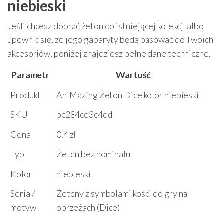
niebieski
Jeśli chcesz dobrać żeton do istniejącej kolekcji albo
upewnić się, że jego gabaryty będą pasować do Twoich
akcesoriów, poniżej znajdziesz pełne dane techniczne.
Parametr
Wartość
Produkt
AniMazing Żeton Dice kolor niebieski
SKU
bc284ce3c4dd
Cena
0.4 zł
Typ
Żeton bez nominału
Kolor
niebieski
Seria /
Żetony z symbolami kości do gry na
motyw
obrzeżach (Dice)