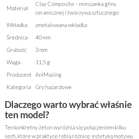
Clay Composite – mieszanka gliny
Materiał
ceramicznej i tworzywa sztucznego
Wkładka
zmetalowana wkładka
Średnica
40 mm
Grubość
3 mm
Waga
11,5 g
Producent
AniMazing
Kategoria
Gry hazardowe
Dlaczego warto wybrać właśnie
ten model?
Ten konkretny żeton wyróżnia się połączeniem kilku
cech, które w praktyce robią różnicę: estetyką motywu