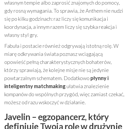
własnym tempie albo zaprosić znajomych do pomocy,
gdy rosną wymagania. To sprawia, że Anthem nie nudzi
się po kilku godzinach: raz liczy się komunikacja i
koordynacja, a innym razem liczy się szybka reakcja i
własny styl gry.
Fabuła i postacie również odgrywają istotną rolę. W
miarę odkrywania świata poznasz wciągającą
opowieść pełną charakterystycznych bohaterów,
którzy sprawiają, że kolejne misje nie są jedynie
powtarzalnym schematem. Dodatkowo
płynny i
inteligentny matchmaking
ułatwia znalezienie
kompanów do wspólnych przygód, więc zamiast czekać,
możesz od razu wskoczyć w działanie.
Javelin – egzopancerz, który
definiuje Twoją rolę w drużynie