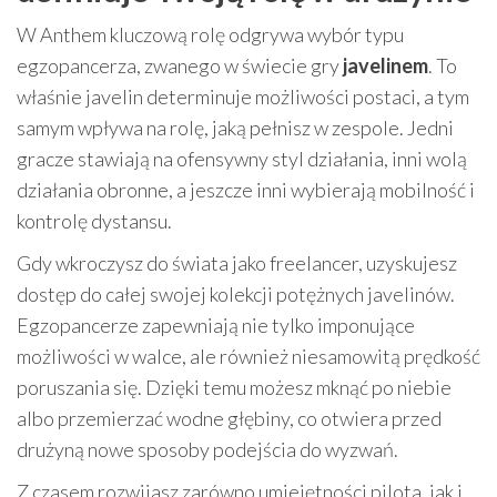
W Anthem kluczową rolę odgrywa wybór typu
egzopancerza, zwanego w świecie gry
javelinem
. To
właśnie javelin determinuje możliwości postaci, a tym
samym wpływa na rolę, jaką pełnisz w zespole. Jedni
gracze stawiają na ofensywny styl działania, inni wolą
działania obronne, a jeszcze inni wybierają mobilność i
kontrolę dystansu.
Gdy wkroczysz do świata jako freelancer, uzyskujesz
dostęp do całej swojej kolekcji potężnych javelinów.
Egzopancerze zapewniają nie tylko imponujące
możliwości w walce, ale również niesamowitą prędkość
poruszania się. Dzięki temu możesz mknąć po niebie
albo przemierzać wodne głębiny, co otwiera przed
drużyną nowe sposoby podejścia do wyzwań.
Z czasem rozwijasz zarówno umiejętności pilota, jak i