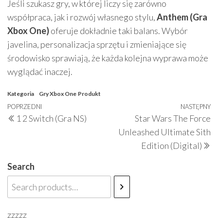
Jeśli szukasz gry, w której liczy się zarówno
współpraca, jak i rozwój własnego stylu,
Anthem (Gra
Xbox One)
oferuje dokładnie taki balans. Wybór
javelina, personalizacja sprzętu i zmieniające się
środowisko sprawiają, że każda kolejna wyprawa może
wyglądać inaczej.
Kategoria
Gry Xbox One
Produkt
Nawigacja
Poprzedni
POPRZEDNI
NASTĘPNY
N
1 2 Switch (Gra NS)
Star Wars The Force
wpisu
wpis
w
Unleashed Ultimate Sith
Edition (Digital)
Search
zzzzz