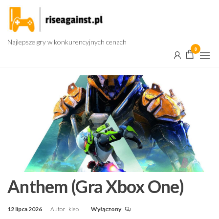
Przejdź
do
treści
Najlepsze gry w konkurencyjnych cenach
0
Anthem (Gra Xbox One)
12 lipca 2026
Autor
kleo
Wyłączony