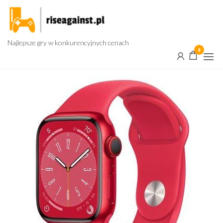
Przejdź
do
treści
Najlepsze gry w konkurencyjnych cenach
0