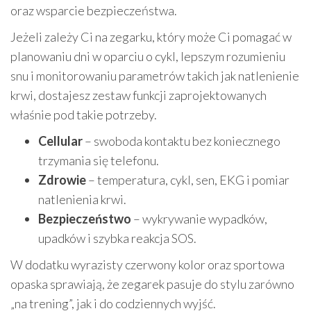
oraz wsparcie bezpieczeństwa.
Jeżeli zależy Ci na zegarku, który może Ci pomagać w
planowaniu dni w oparciu o cykl, lepszym rozumieniu
snu i monitorowaniu parametrów takich jak natlenienie
krwi, dostajesz zestaw funkcji zaprojektowanych
właśnie pod takie potrzeby.
Cellular
– swoboda kontaktu bez koniecznego
trzymania się telefonu.
Zdrowie
– temperatura, cykl, sen, EKG i pomiar
natlenienia krwi.
Bezpieczeństwo
– wykrywanie wypadków,
upadków i szybka reakcja SOS.
W dodatku wyrazisty czerwony kolor oraz sportowa
opaska sprawiają, że zegarek pasuje do stylu zarówno
„na trening”, jak i do codziennych wyjść.