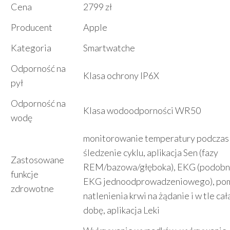
Cena
2799 zł
Producent
Apple
Kategoria
Smartwatche
Odporność na
Klasa ochrony IP6X
pył
Odporność na
Klasa wodoodporności WR50
wodę
monitorowanie temperatury podczas 
śledzenie cyklu, aplikacja Sen (fazy
Zastosowane
REM/bazowa/głęboka), EKG (podobn
funkcje
EKG jednoodprowadzeniowego), po
zdrowotne
natlenienia krwi na żądanie i w tle cał
dobę, aplikacja Leki