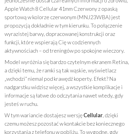
jednocześnie dostarcza realnych informacji o zdrowiu,
Apple Watch 8 Cellular 41mm Czerwony z opaską
sportową w kolorze czerwonym (MNJ23WBA) jest
propozycją dokładnie w tym kierunku. To połączenie
wyrazistej barwy, dopracowanej konstrukcji oraz
funkcji, które wspierają Cię w codziennych
aktywnościach – od treningów po spokojne wieczory.
Model wyróżnia się bardzo czytelnym ekranem Retina,
a dzięki temu, że ramki są tak wąskie, wyświetlacz
„wchodzi” niemal pod krawędź koperty. Efekt? Na
nadgarstku widzisz więcej, a wszystkie komplikacje i
informacje są łatwe do odczytania nawet wtedy, gdy
jesteś w ruchu.
W tym wariancie dostajesz wersję
Cellular
, dzięki
czemu możesz pozostać w kontakcie bez koniecznego
korzystania z telefonu w pobliżu. To wygodne, gdy