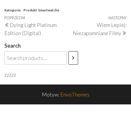
Kategoria
Produkt
Smartwatche
Nawigacja
Poprzedni
POPRZEDNI
NASTĘPNY
N
Dying Light Platinum
Wiem Lepiej:
wpisu
wpis
w
Edition (Digital)
Niezapomniane Filmy
Search
zzzzz
Motyw:
EnvoThemes