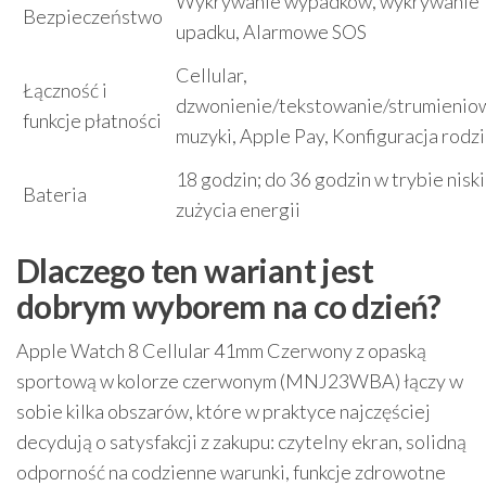
Wykrywanie wypadków, wykrywanie
Bezpieczeństwo
upadku, Alarmowe SOS
Cellular,
Łączność i
dzwonienie/tekstowanie/strumienio
funkcje płatności
muzyki, Apple Pay, Konfiguracja rodz
18 godzin; do 36 godzin w trybie nisk
Bateria
zużycia energii
Dlaczego ten wariant jest
dobrym wyborem na co dzień?
Apple Watch 8 Cellular 41mm Czerwony z opaską
sportową w kolorze czerwonym (MNJ23WBA) łączy w
sobie kilka obszarów, które w praktyce najczęściej
decydują o satysfakcji z zakupu: czytelny ekran, solidną
odporność na codzienne warunki, funkcje zdrowotne