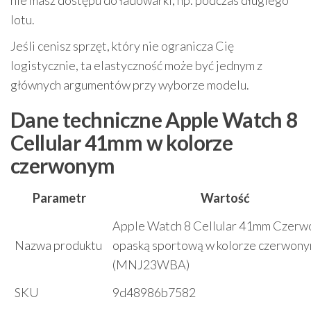
nie masz dostępu do ładowarki, np. podczas długiego
lotu.
Jeśli cenisz sprzęt, który nie ogranicza Cię
logistycznie, ta elastyczność może być jednym z
głównych argumentów przy wyborze modelu.
Dane techniczne Apple Watch 8
Cellular 41mm w kolorze
czerwonym
Parametr
Wartość
Apple Watch 8 Cellular 41mm Czerw
Nazwa produktu
opaską sportową w kolorze czerwon
(MNJ23WBA)
SKU
9d48986b7582