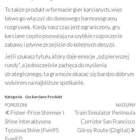
To także produkt w formacie gier karcianych, więc
łatwo go włączyć do domowego harmonogramu
rozgrywek. Kiedy nasz czas jest ograniczony, gry
karciane często pozwalają na szybkie rozpoczęcie
zabawy i płynne przejście do kolejnych decyzji.
Jeśli szukasz tytułu, który daje emocje „od pierwszej
rundy”, a jednocześnie zachęca do myślenia
strategicznego, ta gra może okazać się bardzo dobrym
wyborem na najbliższe spotkanie.
Kategoria
Gry karciane
Produkt
Nawigacja
Poprzedni
POPRZEDNI
NASTĘPNY
N
Fisher-Price Shimmer I
Train Simulator Peninsula
wpisu
wpis
w
Shine Interaktywna
Corridor San Francisco
Tęczowa Shine (Fvm95
Gilroy Route (Digital)
Fvm97)