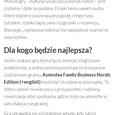
Motyw gry – mafijna rywalizacja wśród rodzin – jest
czytelny i dobrze podany. Dzięki temu nawet osoby,
które dopiero zaczynają przygodę z tego typu
tytułami, szybko łapią sens rozgrywki i rozumieją,
dlaczego „najlepsza rodzina” ma największe szanse na
zwycięstwo.
Dla kogo będzie najlepsza?
Jeżeli szukasz gry, która łączy emocje z logicznym
podejściem, a jednocześnie pozostaje przystępna w
codziennym graniu,
Asmodee Family Business Nordic
Edition (+english)
może być strzałem w dziesiątkę. To
dobry wybór na wieczory z przyjaciółmi, rodzinną
rywalizację albo spotkania, gdzie liczy się atmosfera i
satysfakcja z wygranej.
Gra sprawdza się szczególnie wtedy, gdy lubisz