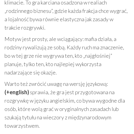
klimacie. To gra karciana osadzona w realiach
„rodzinnego biznesu”, gdzie każda frakcja chce wygrać,
a lojalność bywa równie elastyczna jak zasady w
trakcie rozgrywki.
Motyw jest prosty, ale wciągający: mafia działa, a
rodziny rywalizują ze sobą. Każdy ruch ma znaczenie,
bo w tej grze nie wygrywa ten, kto „najgłośniej”
planuje, tylko ten, kto najlepiej wykorzysta
nadarzające się okazje.
Warto też zwrócić uwagę na wersję językową:
(+english)
sprawia, że gra jest przygotowana na
rozgrywkę w języku angielskim, co bywa wygodne dla
osób, które wolą grać w oryginalnych zasadach lub
szukają tytułu na wieczory z międzynarodowym
towarzystwem.