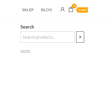
0
SKLEP
BLOG
0.00zł
Search
zzzzz