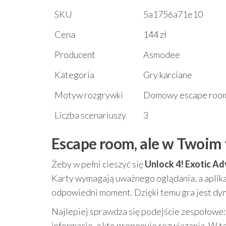
SKU
5a1756a71e10
Cena
144 zł
Producent
Asmodee
Kategoria
Gry karciane
Motyw rozgrywki
Domowy escape room –
Liczba scenariuszy
3
Escape room, ale w Twoim
Żeby w pełni cieszyć się
Unlock 4! Exotic A
Karty wymagają uważnego oglądania, a aplika
odpowiedni moment. Dzięki temu gra jest dyn
Najlepiej sprawdza się podejście zespołowe: 
informacje, a kto proponuje rozwiązania. W t