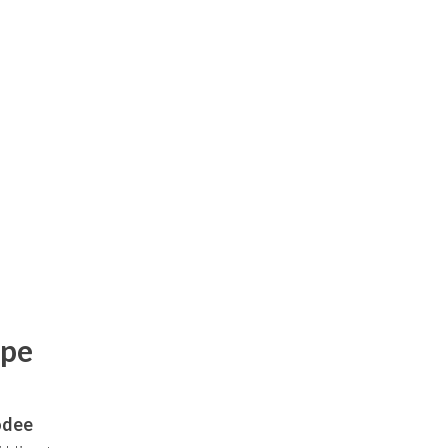
ape
dee