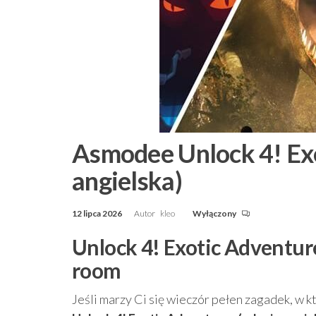
Asmodee Unlock 4! Exo
angielska)
12 lipca 2026
Autor
kleo
Wyłączony
Unlock 4! Exotic Adventur
room
Jeśli marzy Ci się wieczór pełen zagadek, w k