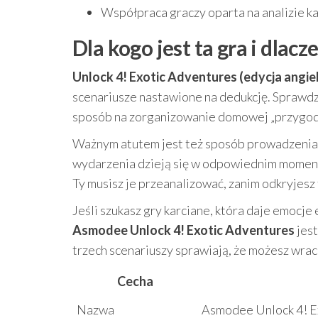
Współpraca graczy oparta na analizie ka
Dla kogo jest ta gra i dlac
Unlock 4! Exotic Adventures (edycja angie
scenariusze nastawione na dedukcję. Sprawdzi
sposób na zorganizowanie domowej „przygod
Ważnym atutem jest też sposób prowadzenia r
wydarzenia dzieją się w odpowiednim momen
Ty musisz je przeanalizować, zanim odkryjesz 
Jeśli szukasz gry karciane, która daje emocj
Asmodee Unlock 4! Exotic Adventures
jest
trzech scenariuszy sprawiają, że możesz wrac
Cecha
Nazwa
Asmodee Unlock 4! Ex