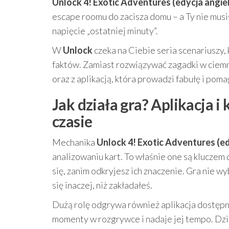
Unlock 4! Exotic Adventures (edycja angie
escape roomu do zacisza domu – a Ty nie musi
napięcie „ostatniej minuty”.
W
Unlock
czeka na Ciebie seria scenariuszy,
faktów. Zamiast rozwiązywać zagadki w ciem
oraz z aplikacją, która prowadzi fabułę i pom
Jak działa gra? Aplikacja i
czasie
Mechanika
Unlock 4! Exotic Adventures (ed
analizowaniu kart. To właśnie one są klucze
się, zanim odkryjesz ich znaczenie. Gra nie w
się inaczej, niż zakładałeś.
Dużą rolę odgrywa również aplikacja dostępn
momenty w rozgrywce i nadaje jej tempo. Dzi