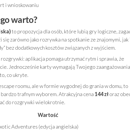
rt i wnioskowaniu
zego warto?
lska)
to propozycja dla osób, które lubią gry logiczne, zagad
 się zarówno jako rozrywka na spotkanie ze znajomymi, jak i
y” bez dodatkowych kosztów związanych z wyjściem.
ozgrywki: aplikacja pomaga utrzymać rytm i sprawia, że
cie. Jednocześnie karty wymagają Twojego zaangażowania
to, co ukryte.
e escape roomu, ale w formie wygodnej do grania w domu, to
 bardzo trafnym wyborem. Atrakcyjna cena
144 zł
oraz obe
ać do rozgrywki wielokrotnie.
Wartość
otic Adventures (edycja angielska)