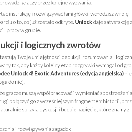
 prowadzi graczy przez kolejne wyzwania.
tać instrukcję i rozwiązywać łamigłówki, wchodzisz w rolę
rciu o to, co już zostało odkryte.
Unlock
daje satysfakcję 
i i pracy w grupie.
ukcji i logicznych zwrotów
 testują Twoje umiejętności dedukcji, rozumowania i logicz
any tak, aby każdy kolejny etap rozgrywki wymagał od gra
ee Unlock 4! Exotic Adventures (edycja angielska)
nie
oga do niej.
 że gracze muszą współpracować i wymieniać spostrzeżenia
rugi połączyć go z wcześniejszym fragmentem historii, a trz
turalnie sprzyja dyskusji i buduje napięcie, które znamy z
dzenia i rozwiązywania zagadek