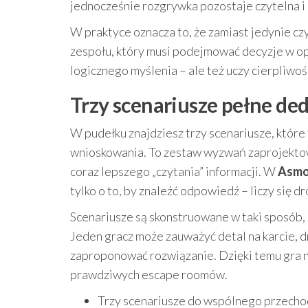
jednocześnie rozgrywka pozostaje czytelna i
W praktyce oznacza to, że zamiast jedynie czy
zespołu, który musi podejmować decyzje w opa
logicznego myślenia – ale też uczy cierpliwośc
Trzy scenariusze pełne ded
W pudełku znajdziesz trzy scenariusze, które
wnioskowania. To zestaw wyzwań zaprojektow
coraz lepszego „czytania” informacji. W
Asmod
tylko o to, by znaleźć odpowiedź – liczy się dr
Scenariusze są skonstruowane w taki sposób,
Jeden gracz może zauważyć detal na karcie, d
zaproponować rozwiązanie. Dzięki temu gra na
prawdziwych escape roomów.
Trzy scenariusze do wspólnego przecho