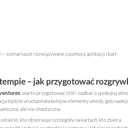
 scenariusze rozwiązywane z pomocą aplikacji i kart
 tempie – jak przygotować rozgryw
dventures
, warto przygotować stół i zadbać o spokojną atm
cja będzie uruchamiała kolejne elementy wtedy, gdy nadej
amiczna, ale nie chaotyczna.
ustalcie, kto obserwuje szczegóły na kartach, kto zbiera
en sposób szybciej wychodzicie z impasu i łatwiej przechod