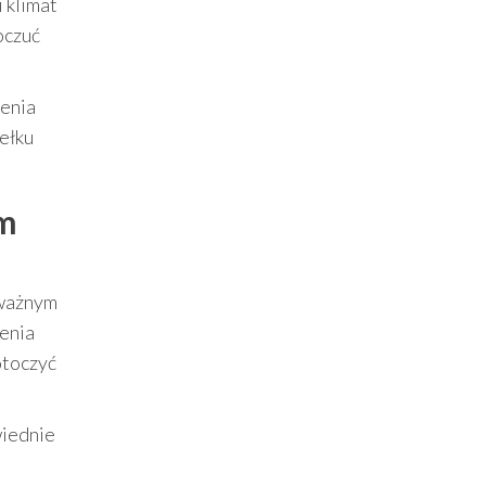
 klimat
oczuć
zenia
ełku
im
uważnym
enia
otoczyć
wiednie