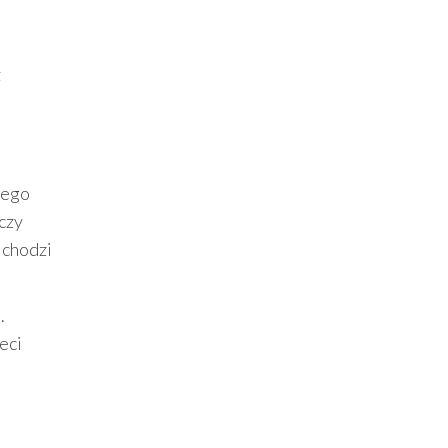
z
nego
czy
 chodzi
.
eci