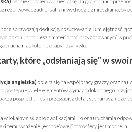
lska)
będzie strzałem w dziesiątkę. Ta gra karciana przenosi
sz rezerwować żadnej sali ani wychodzić z mieszkania, by p
 które sprawdzają dedukcję, rozumowanie i umiejętność łąc
nym pokoju, pracujesz z materiałami przygotowanymi w pud
aga uruchamiać kolejne etapy rozgrywki.
 karty, które „odsłaniają się” w swo
ycja angielska)
opiera się na współpracy graczy oraz na 
m do postępu – wiele elementów wymaga dokładnego przyjrz
ybacza pośpiechu: jeśli przegapisz detal, scenariusz może p
a w lokalnym sklepie z aplikacjami. To ona uruchamia odpo
ęki temu wrażenie „escape’owej” atmosfery jest mocne, a