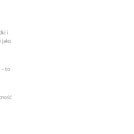
ki i
 jako
 – to
cność