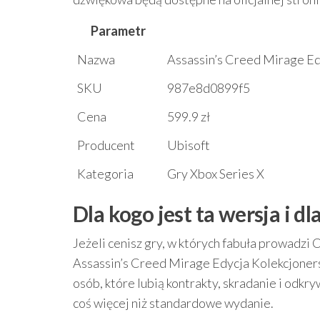
Parametr
Nazwa
Assassin’s Creed Mirage Ed
SKU
987e8d0899f5
Cena
599.9 zł
Producent
Ubisoft
Kategoria
Gry Xbox Series X
Dla kogo jest ta wersja i d
Jeżeli cenisz gry, w których fabuła prowadzi 
Assassin’s Creed Mirage Edycja Kolekcjonersk
osób, które lubią kontrakty, skradanie i odkr
coś więcej niż standardowe wydanie.