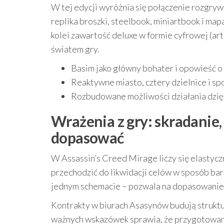
W tej edycji wyróżnia się połączenie rozgryw
replika broszki, steelbook, miniartbook i map
kolei zawartość deluxe w formie cyfrowej (a
światem gry.
Basim jako główny bohater i opowieść 
Reaktywne miasto, cztery dzielnice i sp
Rozbudowane możliwości działania dzię
Wrażenia z gry: skradanie, 
dopasować
W Assassin’s Creed Mirage liczy się elastyczn
przechodzić do likwidacji celów w sposób bar
jednym schemacie – pozwala na dopasowanie te
Kontrakty w biurach Asasynów budują struktur
ważnych wskazówek sprawia, że przygotowani