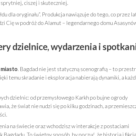
sprytniej, ciszej i skuteczniej.
u dla oryginału”. Produkcja nawiązuje do tego, co przez la
adzi Cię w podróż do Alamut – legendarnego domu Asasynó
ry dzielnice, wydarzenia i spotkani
 miasto
. Bagdad nie jest statyczną scenografią – to przest
ęki temu skradanie i eksploracja nabierają dynamiki, a każd
ych dzielnic: od przemysłowego Karkh po bujne ogrody
ia, że świat nie nudzi się po kilku godzinach, a przemieszc
ści.
nia na świecie oraz wchodzisz w interakcje z postaciami
 Bagdadu. To świetny sposób, by poczuć, że historia i fikcj