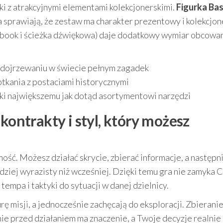
ki z atrakcyjnymi elementami kolekcjonerskimi.
Figurka Ba
a sprawiają, że zestaw ma charakter prezentowy i kolekcjone
rtbook i ścieżka dźwiękowa) daje dodatkowy wymiar obcowan
o dojrzewaniu w świecie pełnym zagadek
otkania z postaciami historycznymi
ki największemu jak dotąd asortymentowi narzędzi
kontrakty i styl, który możesz
ość. Możesz działać skrycie, zbierać informacje, a następn
dziej wyrazisty niż wcześniej. Dzięki temu gra nie zamyka C
mpa i taktyki do sytuacji w danej dzielnicy.
ę misji, a jednocześnie zachęcają do eksploracji. Zbierani
e przed działaniem ma znaczenie, a Twoje decyzje realnie