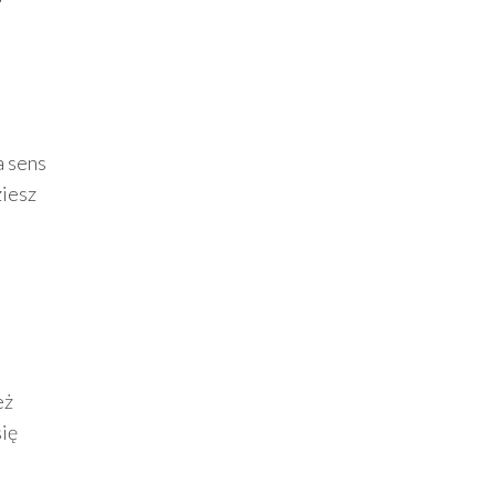
a sens
ziesz
eż
ię