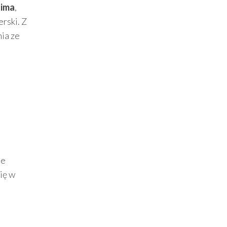
sima
,
rski. Z
ia ze
ie
ię w
e