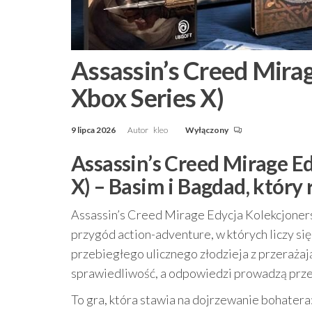
Assassin’s Creed Mira
Xbox Series X)
9 lipca 2026
Autor
kleo
Wyłączony
Assassin’s Creed Mirage Ed
X) – Basim i Bagdad, który
Assassin’s Creed Mirage Edycja Kolekcjoners
przygód action-adventure, w których liczy się 
przebiegłego ulicznego złodzieja z przerażaj
sprawiedliwość, a odpowiedzi prowadzą przez
To gra, która stawia na dojrzewanie bohater