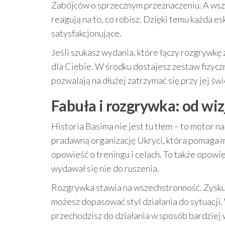
Zabójców o sprzecznym przeznaczeniu. A wszys
reagują na to, co robisz. Dzięki temu każda es
satysfakcjonujące.
Jeśli szukasz wydania, które łączy rozgrywkę
dla Ciebie. W środku dostajesz zestaw fizyczn
pozwalają na dłużej zatrzymać się przy jej świ
Fabuła i rozgrywka: od wi
Historia Basima nie jest tu tłem – to motor 
pradawną organizację Ukryci, która pomaga mu
opowieść o treningu i celach. To także opowie
wydawał się nie do ruszenia.
Rozgrywka stawia na wszechstronność. Zysk
możesz dopasować styl działania do sytuacji
przechodzisz do działania w sposób bardziej 