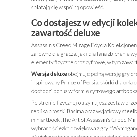
splatają się w spójną opowieść.
Co dostajesz w edycji kolek
zawartość deluxe
Assassin’s Creed Mirage Edycja Kolekcjonerska
zarówno dla gracza, jak i dla fana zbierania
elementy fizyczne oraz cyfrowe, w tym zawart
Wersja deluxe
obejmuje pełną wersję gry or
inspirowany Prince of Persia, skórki dla orła 
dochodzi bonus w formie cyfrowego artbooka 
Po stronie fizycznej otrzymujesz zestaw przed
replika broszki Basima oraz wyjątkowy steelb
miniartbook „The Art of Assassin’s Creed Mi
wybrana ścieżka dźwiękowa z gry. *Wymagane 
dźwiękowa będą dostępne na oficjalnej stroni