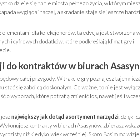
tko dzieje się na tle miasta pełnego życia, w którym mies
kapada wygląda inaczej, a skradanie staje się jeszcze bardz
 z elementami dla kolekcjonerów, ta edycja jest stworzona 
ych i cyfrowych dodatków, które podkreślają klimat gry i
ecie.
zji do kontraktów w biurach Asasy
napędowy całej przygody. W trakcie gry poznajesz tajemniczą
 stać się zabójcą doskonałym. Co ważne, to nie jest wyłąc
ść o wyborach, które potrafią zmienić los, nawet jeśli wcze
ujesz
największy jak dotąd asortyment narzędzi
, dzięki 
. Wykonujesz kontrakty w biurach Asasynów, zbierasz wskaz
wyrazisty niż kiedykolwiek wcześniej. Skoro Basim ma wizje 