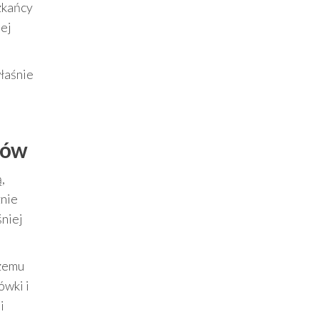
zkańcy
iej
właśnie
nów
,
znie
śniej
czemu
ówki i
i