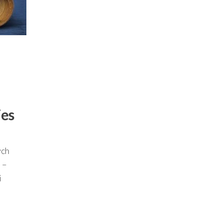
ies
ych
 –
i