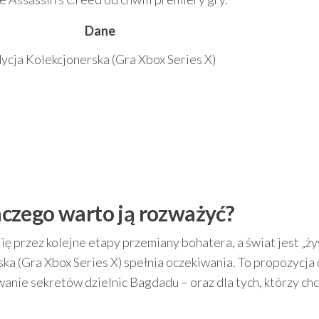
Dane
ycja Kolekcjonerska (Gra Xbox Series X)
laczego warto ją rozważyć?
Cię przez kolejne etapy przemiany bohatera, a świat jest „ży
a (Gra Xbox Series X) spełnia oczekiwania. To propozycja 
ywanie sekretów dzielnic Bagdadu – oraz dla tych, którzy ch