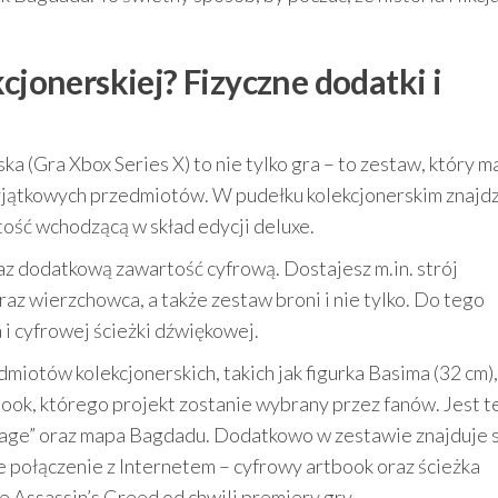
cjonerskiej? Fizyczne dodatki i
 (Gra Xbox Series X) to nie tylko gra – to zestaw, który m
 wyjątkowych przedmiotów. W pudełku kolekcjonerskim znajd
ość wchodzącą w skład edycji deluxe.
az dodatkową zawartość cyfrową. Dostajesz m.in. strój
oraz wierzchowca, a także zestaw broni i nie tylko. Do tego
i cyfrowej ścieżki dźwiękowej.
miotów kolekcjonerskich, takich jak figurka Basima (32 cm),
ook, którego projekt zostanie wybrany przez fanów. Jest t
rage” oraz mapa Bagdadu. Dodatkowo w zestawie znajduje s
połączenie z Internetem – cyfrowy artbook oraz ścieżka
e Assassin’s Creed od chwili premiery gry.