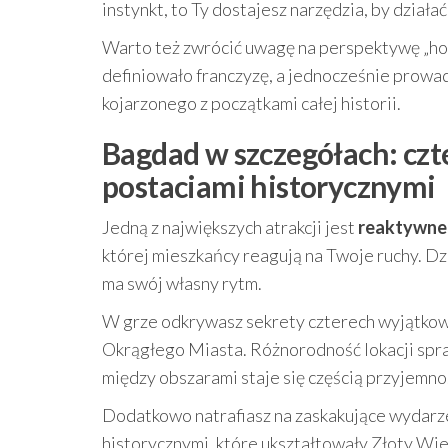
instynkt, to Ty dostajesz narzędzia, by działać 
Warto też zwrócić uwagę na perspektywę „hołd
definiowało franczyzę, a jednocześnie prow
kojarzonego z początkami całej historii.
Bagdad w szczegółach: czte
postaciami historycznymi
Jedną z największych atrakcji jest
reaktywne
której mieszkańcy reagują na Twoje ruchy. Dzi
ma swój własny rytm.
W grze odkrywasz sekrety czterech wyjątkow
Okrągłego Miasta. Różnorodność lokacji spraw
między obszarami staje się częścią przyjemno
Dodatkowo natrafiasz na zaskakujące wydarze
historycznymi, które ukształtowały Złoty Wiek