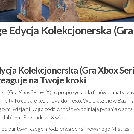
ge Edycja Kolekcjonerska (Gra
ycja Kolekcjonerska (Gra Xbox Ser
 reaguje na Twoje kroki
ka (Gra Xbox Series X) to propozycja dla fanów klimatyczn
nie tylko cel, ale też droga do niego. Wcielasz się w Basima
ącymi wizjami. Jego codzienność wypełniają pytania o sens 
 labirynt Bagdadu w IX wieku.
a: od buntowniczego młodzieńca do rafinowanego Mistrza