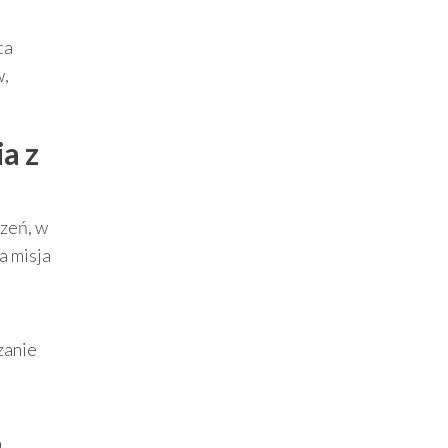
ta
w,
a z
rzeń, w
a misja
zanie
a