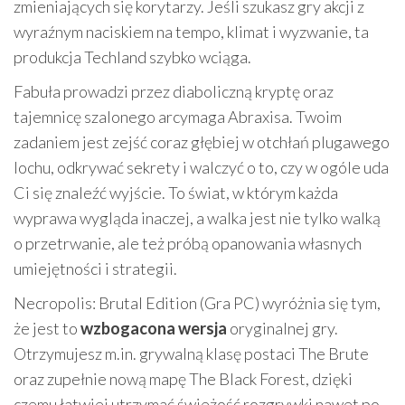
zmieniających się korytarzy. Jeśli szukasz gry akcji z
wyraźnym naciskiem na tempo, klimat i wyzwanie, ta
produkcja Techland szybko wciąga.
Fabuła prowadzi przez diaboliczną kryptę oraz
tajemnicę szalonego arcymaga Abraxisa. Twoim
zadaniem jest zejść coraz głębiej w otchłań plugawego
lochu, odkrywać sekrety i walczyć o to, czy w ogóle uda
Ci się znaleźć wyjście. To świat, w którym każda
wyprawa wygląda inaczej, a walka jest nie tylko walką
o przetrwanie, ale też próbą opanowania własnych
umiejętności i strategii.
Necropolis: Brutal Edition (Gra PC) wyróżnia się tym,
że jest to
wzbogacona wersja
oryginalnej gry.
Otrzymujesz m.in. grywalną klasę postaci The Brute
oraz zupełnie nową mapę The Black Forest, dzięki
czemu łatwiej utrzymać świeżość rozgrywki nawet po