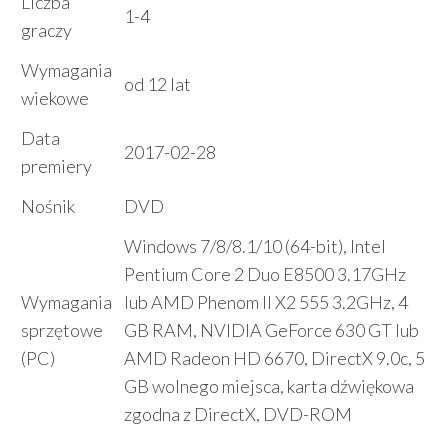
Liczba
1-4
graczy
Wymagania
od 12 lat
wiekowe
Data
2017-02-28
premiery
Nośnik
DVD
Windows 7/8/8.1/10 (64-bit), Intel
Pentium Core 2 Duo E8500 3.17GHz
Wymagania
lub AMD Phenom II X2 555 3.2GHz, 4
sprzętowe
GB RAM, NVIDIA GeForce 630 GT lub
(PC)
AMD Radeon HD 6670, DirectX 9.0c, 5
GB wolnego miejsca, karta dźwiękowa
zgodna z DirectX, DVD-ROM