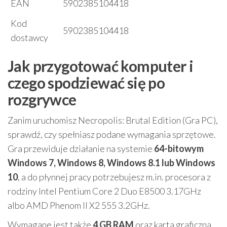
EAN
5902385104418
Kod
5902385104418
dostawcy
Jak przygotować komputer i
czego spodziewać się po
rozgrywce
Zanim uruchomisz Necropolis: Brutal Edition (Gra PC),
sprawdź, czy spełniasz podane wymagania sprzętowe.
Gra przewiduje działanie na systemie
64-bitowym
Windows 7, Windows 8, Windows 8.1 lub Windows
10
, a do płynnej pracy potrzebujesz m.in. procesora z
rodziny Intel Pentium Core 2 Duo E8500 3.17GHz
albo AMD Phenom II X2 555 3.2GHz.
Wymagane jest także
4 GB RAM
oraz karta graficzna