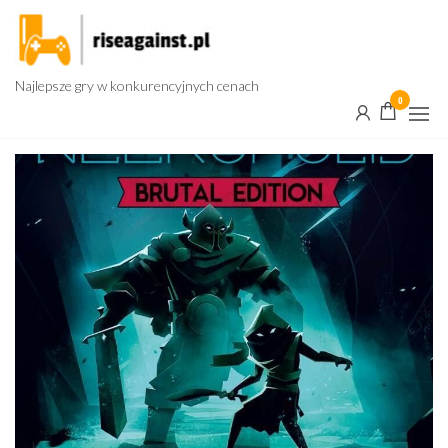
Przejdź
do
treści
Najlepsze gry w konkurencyjnych cenach
0