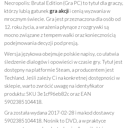
Necropolis: Brutal Edition (Gra PC) to tytuł dla graczy,
którzy lubią gatunek
gra akcji
i cenią wyzwania w
mrocznym świecie. Gra jest przeznaczona dla osób od
12. roku życia, a wrażenia płynące z rozgrywki są
mocno związane z tempem walki oraz koniecznością
podejmowania decyzji pod presją.
Wersja językowa obejmuje polskie napisy, co ułatwia
śledzenie dialogów i opowieści w czasie gry. Tytuł jest
dostępny na platformie Steam, a producentem jest
Techland. Jeśli zależy Ci na konkretnej dostępności w
sklepie, warto zwrócić uwagę na identyfikator
produktu: SKU 3e1cf96eb82c oraz EAN
5902385104418.
Gra została wydana 2017-02-28 i ma kod dostawcy
5902385104418. Nośnik to DVD, a w praktyce