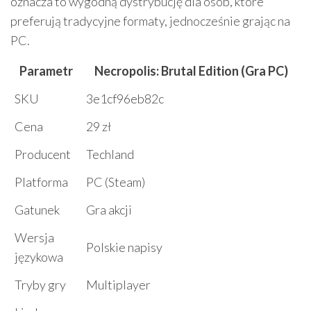
oznacza to wygodną dystrybucję dla osób, które
preferują tradycyjne formaty, jednocześnie grając na
PC.
Parametr
Necropolis: Brutal Edition (Gra PC)
SKU
3e1cf96eb82c
Cena
29 zł
Producent
Techland
Platforma
PC (Steam)
Gatunek
Gra akcji
Wersja
Polskie napisy
językowa
Tryby gry
Multiplayer