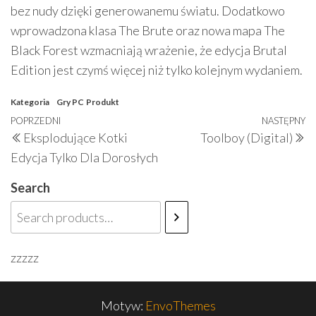
bez nudy dzięki generowanemu światu. Dodatkowo
wprowadzona klasa The Brute oraz nowa mapa The
Black Forest wzmacniają wrażenie, że edycja Brutal
Edition jest czymś więcej niż tylko kolejnym wydaniem.
Kategoria
Gry PC
Produkt
Nawigacja
Poprzedni
POPRZEDNI
NASTĘPNY
N
Eksplodujące Kotki
Toolboy (Digital)
wpisu
wpis
w
Edycja Tylko Dla Dorosłych
Search
zzzzz
Motyw:
EnvoThemes